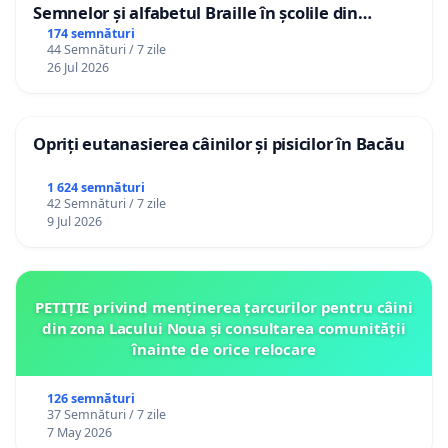
Semnelor și alfabetul Braille în școlile din
Republica Moldova!
174 semnături
44 Semnături / 7 zile
26 Jul 2026
Opriți eutanasierea câinilor și pisicilor în Bacău
1 624 semnături
42 Semnături / 7 zile
9 Jul 2026
PETIȚIE privind menținerea țarcurilor pentru câini
din zona Lacului Noua și consultarea comunității
înainte de orice relocare
126 semnături
37 Semnături / 7 zile
7 May 2026