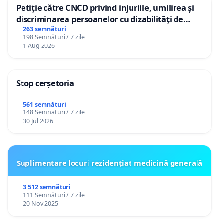
Petiție către CNCD privind injuriile, umilirea și
discriminarea persoanelor cu dizabilități de
către utilizatorul TikTok „Gorici”
263 semnături
198 Semnături / 7 zile
1 Aug 2026
Stop cerșetoria
561 semnături
148 Semnături / 7 zile
30 Jul 2026
Suplimentare locuri rezidențiat medicină generală
3 512 semnături
111 Semnături / 7 zile
20 Nov 2025