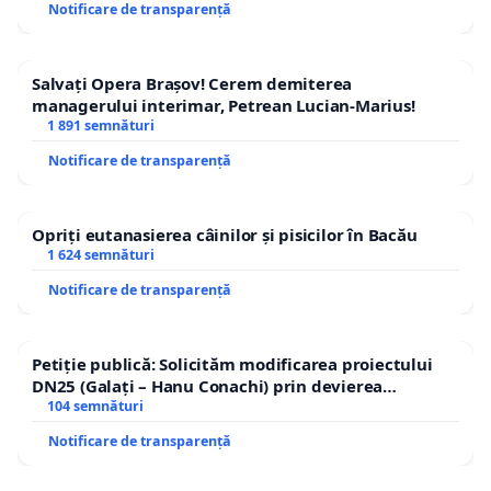
Notificare de transparență
Salvați Opera Brașov! Cerem demiterea
managerului interimar, Petrean Lucian-Marius!
1 891 semnături
Notificare de transparență
Opriți eutanasierea câinilor și pisicilor în Bacău
1 624 semnături
Notificare de transparență
Petiție publică: Solicităm modificarea proiectului
DN25 (Galați – Hanu Conachi) prin devierea
traseului în afara localităților!
104 semnături
Notificare de transparență