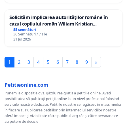
Solicităm implicarea autorităților române în
cazul copilului român Wiliam Kristian
Gheorghe, aflat în plasament în Danemarca de
55 semnături
36 Semnături / 7 zile
12 ani
31 Jul 2026
1
2
3
4
5
6
7
8
9
»
Petitieonline.com
Punem la dispoziția dvs. găzduirea gratis a petițiile online. Aveți
posibilitatea să publicați petiții online la un nivel profesional folosind
serviciile noastre dedicate. Petițiile noastre se regăsesc în mass media
în fiecare zi. Publicarea petițiilor prin intermediul serviciilor noastre
oferă impact și vizibilitate către publicul larg cât și către persoane ce
au putere de decizie