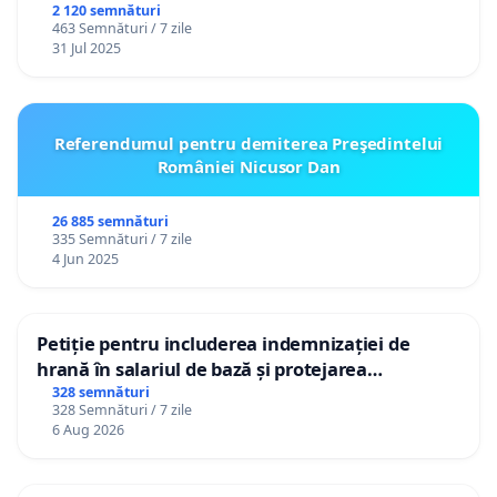
2 120 semnături
463 Semnături / 7 zile
31 Jul 2025
Referendumul pentru demiterea Preşedintelui
României Nicusor Dan
26 885 semnături
335 Semnături / 7 zile
4 Jun 2025
Petiție pentru includerea indemnizației de
hrană în salariul de bază și protejarea
gradațiilor de vechime pentru asistenții
328 semnături
328 Semnături / 7 zile
personali
6 Aug 2026