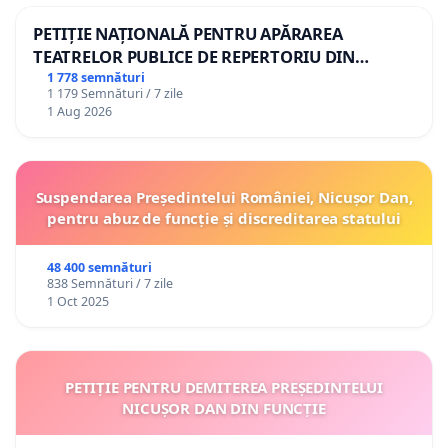
PETIȚIE NAȚIONALĂ PENTRU APĂRAREA
TEATRELOR PUBLICE DE REPERTORIU DIN
ROMÂNIA
1 778 semnături
1 179 Semnături / 7 zile
1 Aug 2026
Suspendarea Președintelui României, Nicușor Dan,
pentru abuz de funcție și discreditarea statului
48 400 semnături
838 Semnături / 7 zile
1 Oct 2025
PETIȚIE PENTRU DEMITEREA PREȘEDINTELUI
NICUȘOR DAN DIN FUNCȚIE