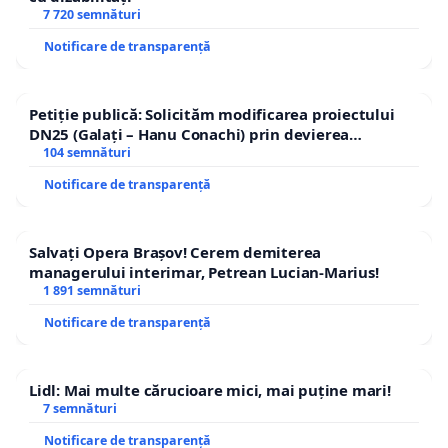
7 720 semnături
Notificare de transparență
Petiție publică: Solicităm modificarea proiectului
DN25 (Galați – Hanu Conachi) prin devierea
traseului în afara localităților!
104 semnături
Notificare de transparență
Salvați Opera Brașov! Cerem demiterea
managerului interimar, Petrean Lucian-Marius!
1 891 semnături
Notificare de transparență
Lidl: Mai multe cărucioare mici, mai puține mari!
7 semnături
Notificare de transparență