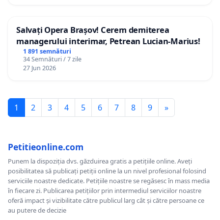
Salvați Opera Brașov! Cerem demiterea
managerului interimar, Petrean Lucian-Marius!
1 891 semnături
34 Semnături / 7 zile
27 Jun 2026
1
2
3
4
5
6
7
8
9
»
Petitieonline.com
Punem la dispoziția dvs. găzduirea gratis a petițiile online. Aveți
posibilitatea să publicați petiții online la un nivel profesional folosind
serviciile noastre dedicate. Petițiile noastre se regăsesc în mass media
în fiecare zi. Publicarea petițiilor prin intermediul serviciilor noastre
oferă impact și vizibilitate către publicul larg cât și către persoane ce
au putere de decizie