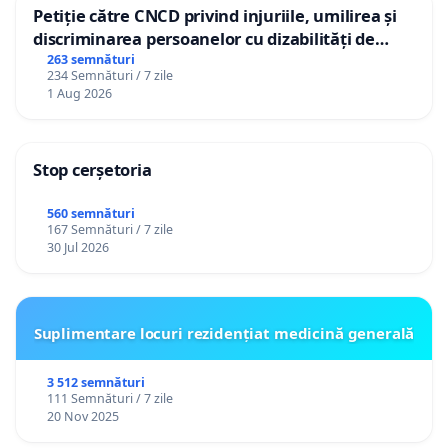
Petiție către CNCD privind injuriile, umilirea și
discriminarea persoanelor cu dizabilități de
către utilizatorul TikTok „Gorici”
263 semnături
234 Semnături / 7 zile
1 Aug 2026
Stop cerșetoria
560 semnături
167 Semnături / 7 zile
30 Jul 2026
Suplimentare locuri rezidențiat medicină generală
3 512 semnături
111 Semnături / 7 zile
20 Nov 2025