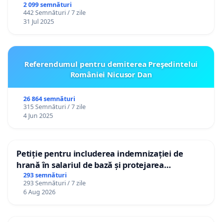
2 099 semnături
442 Semnături / 7 zile
31 Jul 2025
Referendumul pentru demiterea Preşedintelui
României Nicusor Dan
26 864 semnături
315 Semnături / 7 zile
4 Jun 2025
Petiție pentru includerea indemnizației de
hrană în salariul de bază și protejarea
gradațiilor de vechime pentru asistenții
293 semnături
293 Semnături / 7 zile
personali
6 Aug 2026