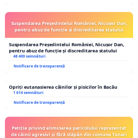
Suspendarea Președintelui României, Nicușor Dan,
pentru abuz de funcție și discreditarea statului
Suspendarea Președintelui României, Nicușor Dan,
pentru abuz de funcție și discreditarea statului
48 400 semnături
Notificare de transparență
Opriți eutanasierea câinilor și pisicilor în Bacău
1 614 semnături
Notificare de transparență
Petiție privind eliminarea pericolului reprezentat
de câinii agresivi și fără stăpân din comuna Tunari