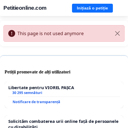
Petitieonline.com
Inițiază o petiție
This page is not used anymore
Petiții promovate de alți utilizatori
Libertate pentru VIOREL PAȘCA
30 295 semnături
Notificare de transparență
Solicităm combaterea urii online față de persoanele
cu dizabilități