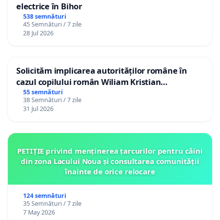
electrice în Bihor
538 semnături
45 Semnături / 7 zile
28 Jul 2026
Solicităm implicarea autorităților române în
cazul copilului român Wiliam Kristian
Gheorghe, aflat în plasament în Danemarca de
55 semnături
38 Semnături / 7 zile
12 ani
31 Jul 2026
PETIȚIE privind menținerea țarcurilor pentru câini
din zona Lacului Noua și consultarea comunității
înainte de orice relocare
124 semnături
35 Semnături / 7 zile
7 May 2026