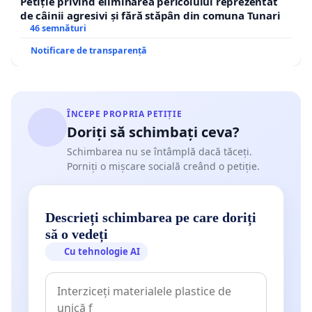
Petiție privind eliminarea pericolului reprezentat
de câinii agresivi și fără stăpân din comuna Tunari
46 semnături
Notificare de transparență
ÎNCEPE PROPRIA PETIȚIE
Doriți să schimbați ceva?
Schimbarea nu se întâmplă dacă tăceți.
Porniți o mișcare socială creând o petiție.
Descrieți schimbarea pe care doriți
să o vedeți
Cu tehnologie AI