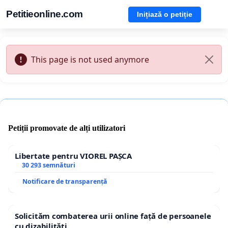
Petitieonline.com
Inițiază o petiție
This page is not used anymore
Petiții promovate de alți utilizatori
Libertate pentru VIOREL PAȘCA
30 293 semnături
Notificare de transparență
Solicităm combaterea urii online față de persoanele
cu dizabilități