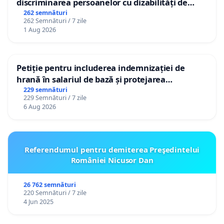
discriminarea persoanelor cu dizabilități de
către utilizatorul TikTok „Gorici”
262 semnături
262 Semnături / 7 zile
1 Aug 2026
Petiție pentru includerea indemnizației de
hrană în salariul de bază și protejarea
gradațiilor de vechime pentru asistenții
229 semnături
229 Semnături / 7 zile
personali
6 Aug 2026
Referendumul pentru demiterea Preşedintelui
României Nicusor Dan
26 762 semnături
220 Semnături / 7 zile
4 Jun 2025