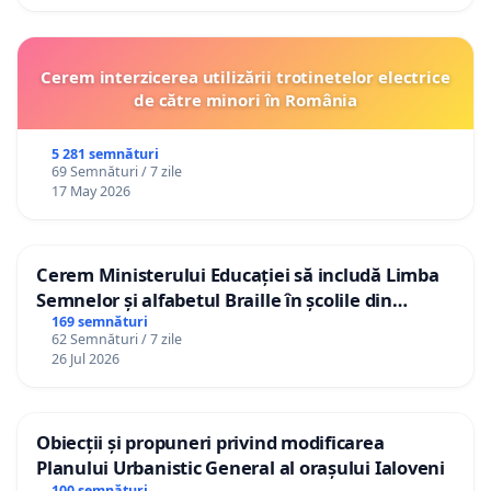
Cerem interzicerea utilizării trotinetelor electrice
de către minori în România
5 281 semnături
69 Semnături / 7 zile
17 May 2026
Cerem Ministerului Educației să includă Limba
Semnelor și alfabetul Braille în școlile din
Republica Moldova!
169 semnături
62 Semnături / 7 zile
26 Jul 2026
Obiecții și propuneri privind modificarea
Planului Urbanistic General al orașului Ialoveni
100 semnături