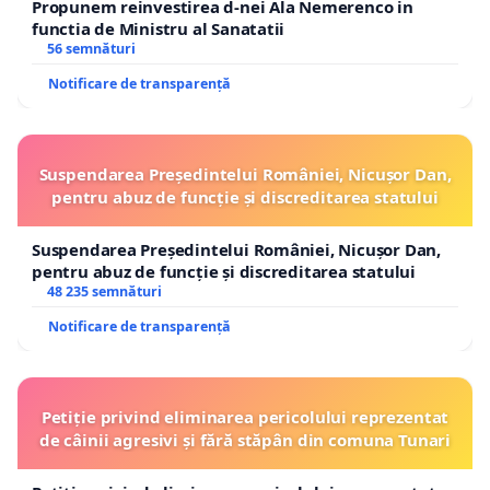
Propunem reinvestirea d-nei Ala Nemerenco in
functia de Ministru al Sanatatii
56 semnături
Notificare de transparență
Suspendarea Președintelui României, Nicușor Dan,
pentru abuz de funcție și discreditarea statului
Suspendarea Președintelui României, Nicușor Dan,
pentru abuz de funcție și discreditarea statului
48 235 semnături
Notificare de transparență
Petiție privind eliminarea pericolului reprezentat
de câinii agresivi și fără stăpân din comuna Tunari