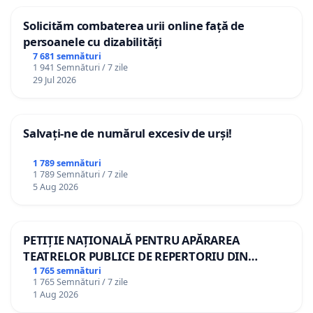
Solicităm combaterea urii online față de
persoanele cu dizabilități
7 681 semnături
1 941 Semnături / 7 zile
29 Jul 2026
Salvați-ne de numărul excesiv de urși!
1 789 semnături
1 789 Semnături / 7 zile
5 Aug 2026
PETIȚIE NAȚIONALĂ PENTRU APĂRAREA
TEATRELOR PUBLICE DE REPERTORIU DIN
ROMÂNIA
1 765 semnături
1 765 Semnături / 7 zile
1 Aug 2026