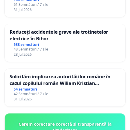
61 Semnături / 7 zile
31 Jul 2026
Reduceți accidentele grave ale trotinetelor
electrice în Bihor
538 semnături
48 Semnături / 7 zile
28 Jul 2026
Solicităm implicarea autorităților române în
cazul copilului român Wiliam Kristian
Gheorghe, aflat în plasament în Danemarca de
54 semnături
42 Semnături / 7 zile
12 ani
31 Jul 2026
Cerem corectare corectă și transparentă la
titularizare