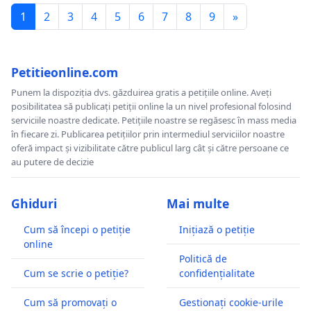
1
2
3
4
5
6
7
8
9
»
Petitieonline.com
Punem la dispoziția dvs. găzduirea gratis a petițiile online. Aveți
posibilitatea să publicați petiții online la un nivel profesional folosind
serviciile noastre dedicate. Petițiile noastre se regăsesc în mass media
în fiecare zi. Publicarea petițiilor prin intermediul serviciilor noastre
oferă impact și vizibilitate către publicul larg cât și către persoane ce
au putere de decizie
Ghiduri
Mai multe
Cum să începi o petiție
Inițiază o petiție
online
Politică de
Cum se scrie o petiție?
confidențialitate
Cum să promovați o
Gestionați cookie-urile