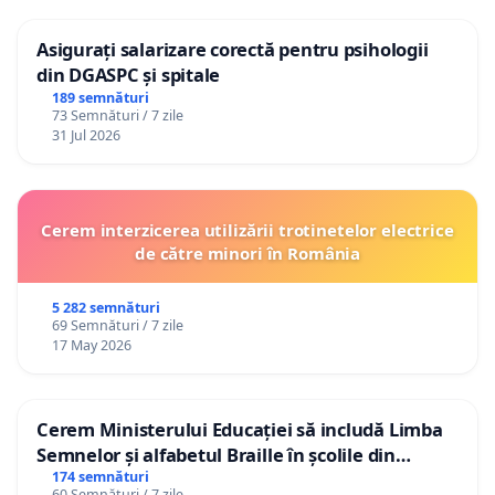
Asigurați salarizare corectă pentru psihologii
din DGASPC și spitale
189 semnături
73 Semnături / 7 zile
31 Jul 2026
Cerem interzicerea utilizării trotinetelor electrice
de către minori în România
5 282 semnături
69 Semnături / 7 zile
17 May 2026
Cerem Ministerului Educației să includă Limba
Semnelor și alfabetul Braille în școlile din
Republica Moldova!
174 semnături
60 Semnături / 7 zile