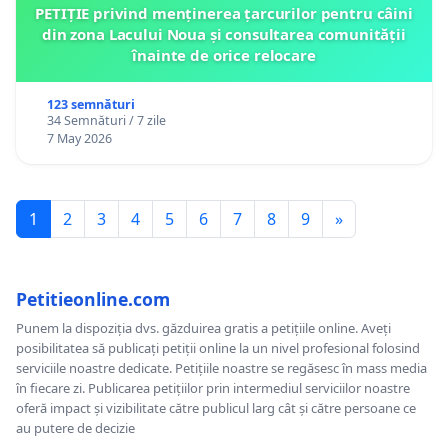
PETIȚIE privind menținerea țarcurilor pentru câini
din zona Lacului Noua și consultarea comunității
înainte de orice relocare
123 semnături
34 Semnături / 7 zile
7 May 2026
1
2
3
4
5
6
7
8
9
»
Petitieonline.com
Punem la dispoziția dvs. găzduirea gratis a petițiile online. Aveți
posibilitatea să publicați petiții online la un nivel profesional folosind
serviciile noastre dedicate. Petițiile noastre se regăsesc în mass media
în fiecare zi. Publicarea petițiilor prin intermediul serviciilor noastre
oferă impact și vizibilitate către publicul larg cât și către persoane ce
au putere de decizie