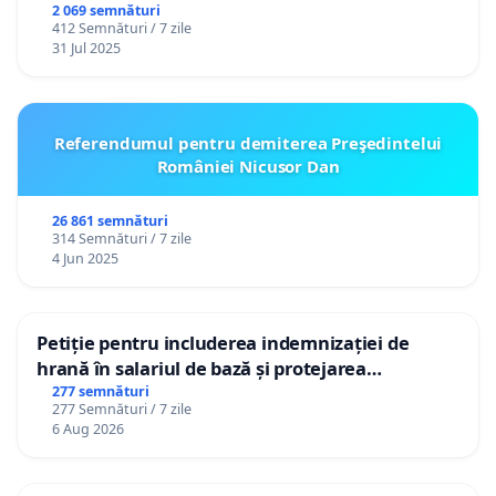
2 069 semnături
412 Semnături / 7 zile
31 Jul 2025
Referendumul pentru demiterea Preşedintelui
României Nicusor Dan
26 861 semnături
314 Semnături / 7 zile
4 Jun 2025
Petiție pentru includerea indemnizației de
hrană în salariul de bază și protejarea
gradațiilor de vechime pentru asistenții
277 semnături
277 Semnături / 7 zile
personali
6 Aug 2026