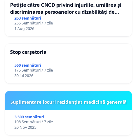
Petiție către CNCD privind injuriile, umilirea și
discriminarea persoanelor cu dizabilități de
către utilizatorul TikTok „Gorici”
263 semnături
255 Semnături / 7 zile
1 Aug 2026
Stop cerșetoria
560 semnături
175 Semnături / 7 zile
30 Jul 2026
Suplimentare locuri rezidențiat medicină generală
3 509 semnături
108 Semnături / 7 zile
20 Nov 2025