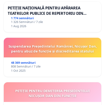
PETIȚIE NAȚIONALĂ PENTRU APĂRAREA
TEATRELOR PUBLICE DE REPERTORIU DIN
ROMÂNIA
1 774 semnături
1 326 Semnături / 7 zile
1 Aug 2026
Suspendarea Președintelui României, Nicușor Dan,
pentru abuz de funcție și discreditarea statului
48 369 semnături
808 Semnături / 7 zile
1 Oct 2025
PETIȚIE PENTRU DEMITEREA PREȘEDINTELUI
NICUȘOR DAN DIN FUNCȚIE