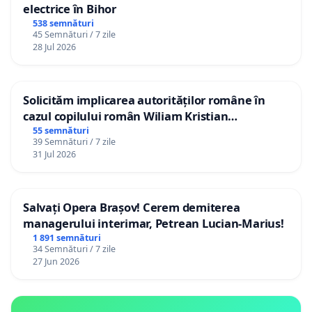
electrice în Bihor
538 semnături
45 Semnături / 7 zile
28 Jul 2026
Solicităm implicarea autorităților române în
cazul copilului român Wiliam Kristian
Gheorghe, aflat în plasament în Danemarca de
55 semnături
39 Semnături / 7 zile
12 ani
31 Jul 2026
Salvați Opera Brașov! Cerem demiterea
managerului interimar, Petrean Lucian-Marius!
1 891 semnături
34 Semnături / 7 zile
27 Jun 2026