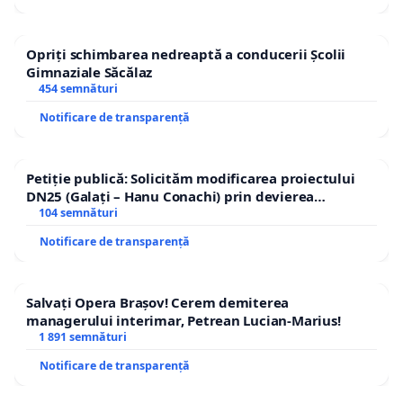
Opriți schimbarea nedreaptă a conducerii Școlii
Gimnaziale Săcălaz
454 semnături
Notificare de transparență
Petiție publică: Solicităm modificarea proiectului
DN25 (Galați – Hanu Conachi) prin devierea
traseului în afara localităților!
104 semnături
Notificare de transparență
Salvați Opera Brașov! Cerem demiterea
managerului interimar, Petrean Lucian-Marius!
1 891 semnături
Notificare de transparență