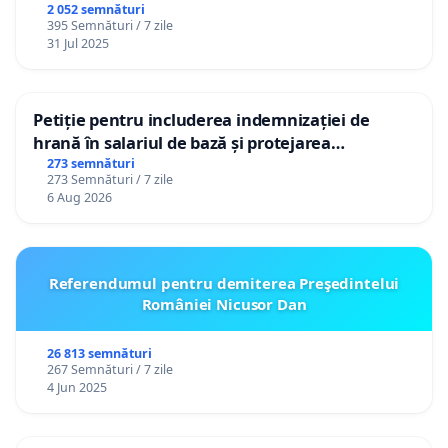
2 052 semnături
395 Semnături / 7 zile
31 Jul 2025
Petiție pentru includerea indemnizației de
hrană în salariul de bază și protejarea
gradațiilor de vechime pentru asistenții
273 semnături
273 Semnături / 7 zile
personali
6 Aug 2026
Referendumul pentru demiterea Preşedintelui
României Nicusor Dan
26 813 semnături
267 Semnături / 7 zile
4 Jun 2025