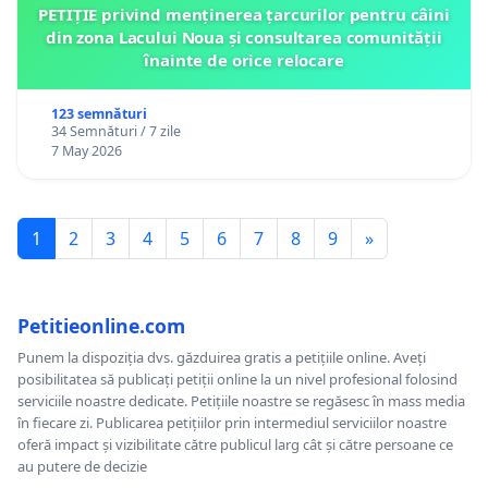
PETIȚIE privind menținerea țarcurilor pentru câini
din zona Lacului Noua și consultarea comunității
înainte de orice relocare
123 semnături
34 Semnături / 7 zile
7 May 2026
1
2
3
4
5
6
7
8
9
»
Petitieonline.com
Punem la dispoziția dvs. găzduirea gratis a petițiile online. Aveți
posibilitatea să publicați petiții online la un nivel profesional folosind
serviciile noastre dedicate. Petițiile noastre se regăsesc în mass media
în fiecare zi. Publicarea petițiilor prin intermediul serviciilor noastre
oferă impact și vizibilitate către publicul larg cât și către persoane ce
au putere de decizie