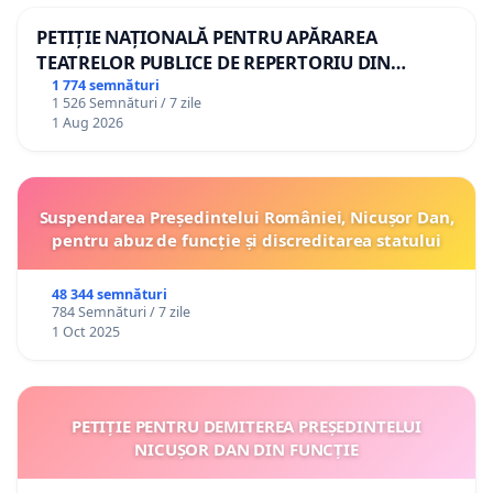
PETIȚIE NAȚIONALĂ PENTRU APĂRAREA
TEATRELOR PUBLICE DE REPERTORIU DIN
ROMÂNIA
1 774 semnături
1 526 Semnături / 7 zile
1 Aug 2026
Suspendarea Președintelui României, Nicușor Dan,
pentru abuz de funcție și discreditarea statului
48 344 semnături
784 Semnături / 7 zile
1 Oct 2025
PETIȚIE PENTRU DEMITEREA PREȘEDINTELUI
NICUȘOR DAN DIN FUNCȚIE