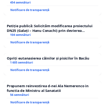
454 semnături
Notificare de transparență
Petiție publică: Solicităm modificarea proiectului
DN25 (Galați – Hanu Conachi) prin devierea
traseului în afara localităților!
104 semnături
Notificare de transparență
Opriți eutanasierea câinilor și pisicilor în Bacău
1 605 semnături
Notificare de transparență
Propunem reinvestirea d-nei Ala Nemerenco in
functia de Ministru al Sanatatii
56 semnături
Notificare de transparență