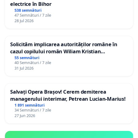
electrice în Bihor
538 semnături
47 Semnături / 7 zile
28 Jul 2026
Solicităm implicarea autorităților române în
cazul copilului român Wiliam Kristian
Gheorghe, aflat în plasament în Danemarca de
55 semnături
40 Semnături / 7 zile
12 ani
31 Jul 2026
Salvați Opera Brașov! Cerem demiterea
managerului interimar, Petrean Lucian-Marius!
1 891 semnături
34 Semnături / 7 zile
27 Jun 2026