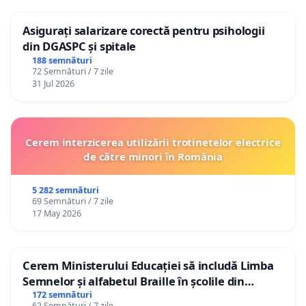
Asigurați salarizare corectă pentru psihologii
din DGASPC și spitale
188 semnături
72 Semnături / 7 zile
31 Jul 2026
Cerem interzicerea utilizării trotinetelor electrice
de către minori în România
5 282 semnături
69 Semnături / 7 zile
17 May 2026
Cerem Ministerului Educației să includă Limba
Semnelor și alfabetul Braille în școlile din
Republica Moldova!
172 semnături
62 Semnături / 7 zile