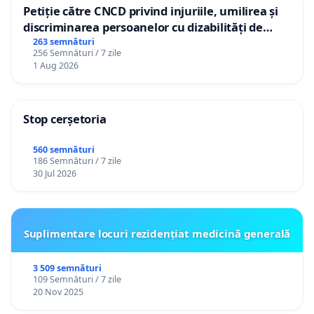
Petiție către CNCD privind injuriile, umilirea și
discriminarea persoanelor cu dizabilități de
către utilizatorul TikTok „Gorici”
263 semnături
256 Semnături / 7 zile
1 Aug 2026
Stop cerșetoria
560 semnături
186 Semnături / 7 zile
30 Jul 2026
Suplimentare locuri rezidențiat medicină generală
3 509 semnături
109 Semnături / 7 zile
20 Nov 2025