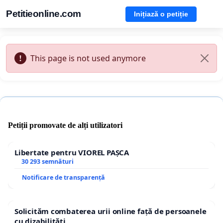
Petitieonline.com
Inițiază o petiție
This page is not used anymore
Petiții promovate de alți utilizatori
Libertate pentru VIOREL PAȘCA
30 293 semnături
Notificare de transparență
Solicităm combaterea urii online față de persoanele
cu dizabilități