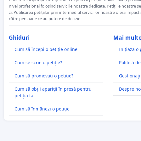
nivel profesional folosind serviciile noastre dedicate. Petițiile noastre 
zi. Publicarea petițiilor prin intermediul serviciilor noastre oferă impact și
către persoane ce au putere de decizie
Ghiduri
Mai mult
Cum să începi o petiție online
Inițiază o 
Cum se scrie o petiție?
Politică de
Cum să promovați o petiție?
Gestionați
Cum să obții apariții în presă pentru
Despre no
petiția ta
Cum să înmânezi o petiție