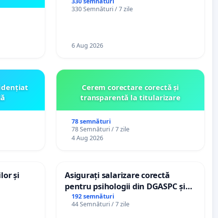
de bază și protejarea gradațiilor
330 semnături
330 Semnături / 7 zile
de vechime pentru asistenții
personali
6 Aug 2026
idențiat
Cerem corectare corectă și
lă
transparentă la titularizare
78 semnături
78 Semnături / 7 zile
4 Aug 2026
lor și
Asigurați salarizare corectă
pentru psihologii din DGASPC și
spitale
192 semnături
44 Semnături / 7 zile