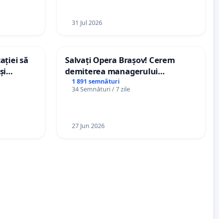
31 Jul 2026
ației să
Salvați Opera Brașov! Cerem
și
demiterea managerului
e din
interimar, Petrean Lucian-Marius!
1 891 semnături
34 Semnături / 7 zile
27 Jun 2026