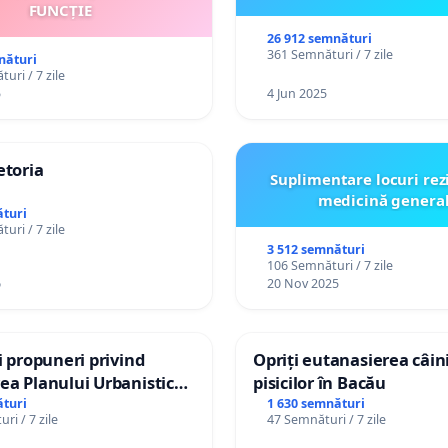
FUNCȚIE
26 912 semnături
361 Semnături / 7 zile
nături
uri / 7 zile
5
4 Jun 2025
etoria
Suplimentare locuri rez
medicină genera
turi
uri / 7 zile
3 512 semnături
106 Semnături / 7 zile
6
20 Nov 2025
și propuneri privind
Opriți eutanasierea câini
ea Planului Urbanistic
pisicilor în Bacău
l orașului Ialoveni
turi
1 630 semnături
ri / 7 zile
47 Semnături / 7 zile