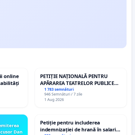
i online
PETIȚIE NAȚIONALĂ PENTRU
abilități
APĂRAREA TEATRELOR PUBLICE
DE REPERTORIU DIN ROMÂNIA
1 783 semnături
946 Semnături / 7 zile
1 Aug 2026
Petiție pentru includerea
emiterea
indemnizației de hrană în salariul
icusor Dan