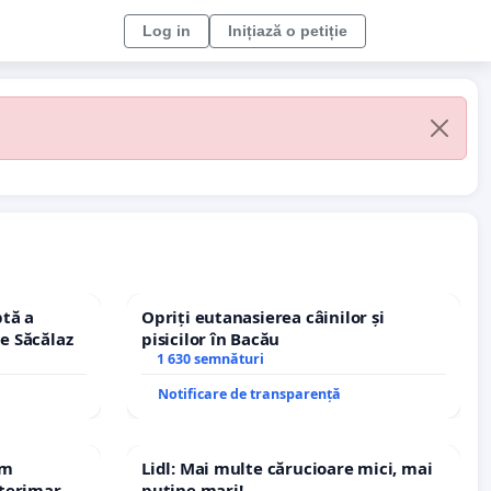
Log in
Inițiază o petiție
tă a
Opriți eutanasierea câinilor și
le Săcălaz
pisicilor în Bacău
1 630 semnături
Notificare de transparență
em
Lidl: Mai multe cărucioare mici, mai
terimar,
puține mari!