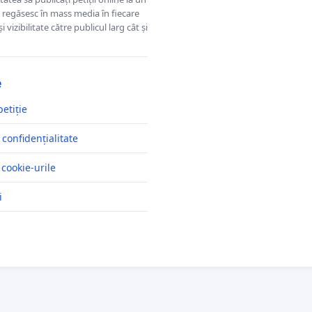
se regăsesc în mass media în fiecare
 vizibilitate către publicul larg cât și
e
petiție
 confidențialitate
 cookie-urile
i