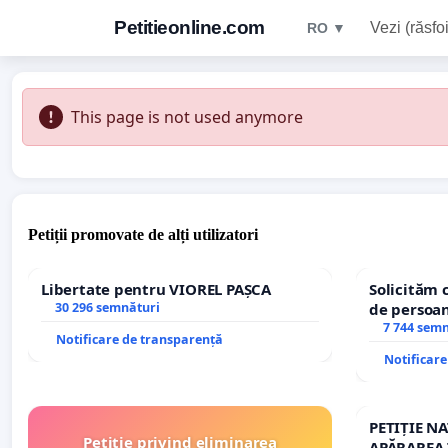
Petitieonline.com
Vezi (răsfoi
RO ▼
This page is not used anymore
Petiții promovate de alți utilizatori
Libertate pentru VIOREL PAȘCA
Solicităm 
30 296 semnături
de persoan
7 744 sem
Notificare de transparență
Notificar
PETIȚIE N
Petiție privind eliminarea
APĂRAREA 