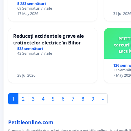
5 283 semnături
69 Semnături / 7 zile
17 May 2026
31 Jul 202
Reduceți accidentele grave ale
PETIȚ
trotinetelor electrice în Bihor
țarcuri
538 semnături
Lacul
43 Semnături / 7 zile
comun
126 semnă
37 Semnătu
28 Jul 2026
7 May 202
1
2
3
4
5
6
7
8
9
»
Petitieonline.com
Punem la dispoziția dvs. găzduirea gratis a petițiile online. Aveți posibili