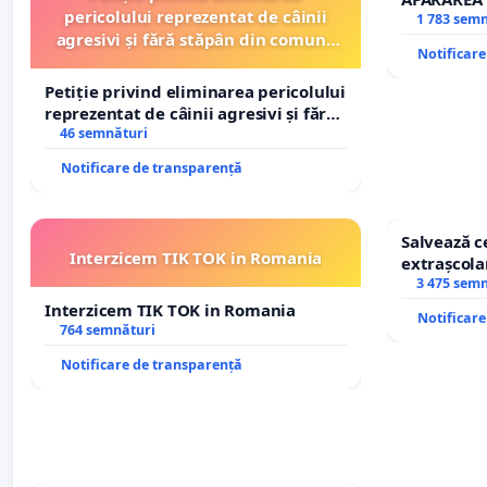
pericolului reprezentat de câinii
REPERTOR
1 783 sem
agresivi și fără stăpân din comuna
Notificar
Tunari
Petiție privind eliminarea pericolului
reprezentat de câinii agresivi și fără
stăpân din comuna Tunari
46 semnături
Notificare de transparență
Salvează ce
Interzicem TIK TOK in Romania
extrașcolar
copiilor
3 475 sem
Interzicem TIK TOK in Romania
Notificar
764 semnături
Notificare de transparență