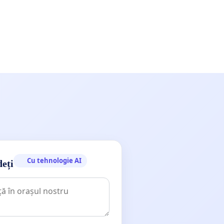
Cu tehnologie AI
deți