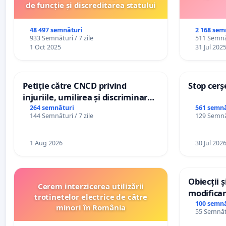
de funcție și discreditarea statului
48 497 semnături
2 168 sem
933 Semnături / 7 zile
511 Semnăt
1 Oct 2025
31 Jul 202
Petiție către CNCD privind
Stop cerș
injuriile, umilirea și discriminarea
persoanelor cu dizabilități de
264 semnături
561 semnă
144 Semnături / 7 zile
129 Semnăt
către utilizatorul TikTok „Gorici”
1 Aug 2026
30 Jul 202
Obiecții 
Cerem interzicerea utilizării
modificar
trotinetelor electrice de către
General a
100 semnă
minori în România
55 Semnătu