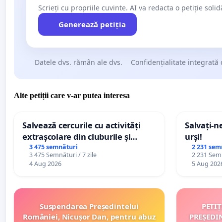
Scrieți cu propriile cuvinte. AI va redacta o petiție soli
Generează petiția
Datele dvs. rămân ale dvs.
Confidențialitate integrată 
Alte petiții care v-ar putea interesa
Salvează cercurile cu activități
Salvați-n
extrașcolare din cluburile și
urși!
palatele copiilor
3 475 semnături
2 231 sem
3 475 Semnături / 7 zile
2 231 Semn
4 Aug 2026
5 Aug 202
Suspendarea Președintelui
PETI
României, Nicușor Dan, pentru abuz
PREȘEDI