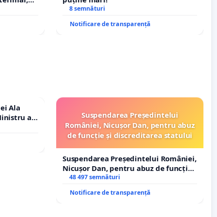
8 semnături
Notificare de transparență
ei Ala
Suspendarea Președintelui
inistru al
României, Nicușor Dan, pentru abuz
de funcție și discreditarea statului
Suspendarea Președintelui României,
Nicușor Dan, pentru abuz de funcție
și discreditarea statului
48 497 semnături
Notificare de transparență