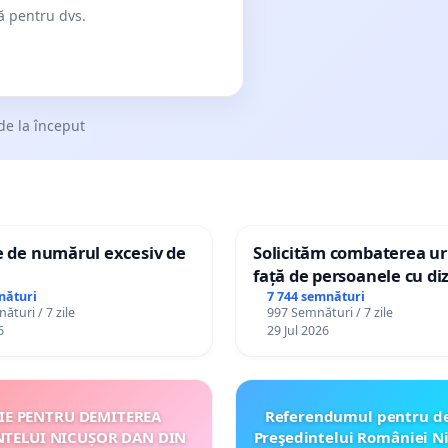
dă pentru dvs.
de la început
e de numărul excesiv de
Solicităm combaterea uri
față de persoanele cu diz
nături
7 744 semnături
ături / 7 zile
997 Semnături / 7 zile
6
29 Jul 2026
ȚIE PENTRU DEMITEREA
Referendumul pentru d
NTELUI NICUȘOR DAN DIN
Preşedintelui României N