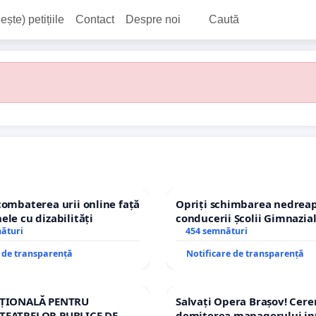
ește) petițiile
Contact
Despre noi
Caută
combaterea urii online față
Opriți schimbarea nedreap
ele cu dizabilități
conducerii Școlii Gimnazia
nături
454 semnături
e de transparență
Notificare de transparență
AȚIONALĂ PENTRU
Salvați Opera Brașov! Cer
TEATRELOR PUBLICE DE
demiterea managerului in