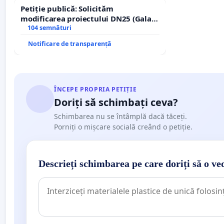
Petiție publică: Solicităm
modificarea proiectului DN25 (Galați
– Hanu Conachi) prin devierea
104 semnături
traseului în afara localităților!
Notificare de transparență
ÎNCEPE PROPRIA PETIȚIE
Doriți să schimbați ceva?
Schimbarea nu se întâmplă dacă tăceți.
Porniți o mișcare socială creând o petiție.
Descrieți schimbarea pe care doriți să o ve