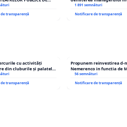
IU DIN ROMÂNIA
nături
Petrean Lucian-Marius!
1 891 semnături
e de transparență
Notificare de transparență
rcurile cu activități
Propunem reinvestirea d-n
e din cluburile și palatele
Nemerenco in functia de M
nături
Sanatatii
56 semnături
e de transparență
Notificare de transparență