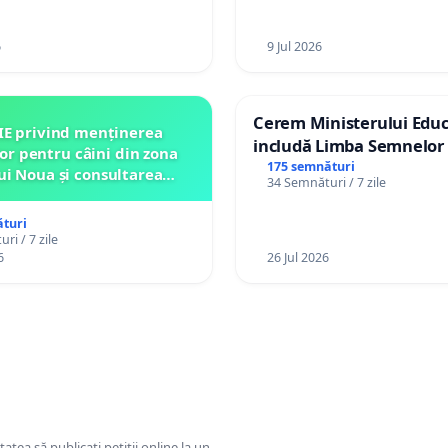
6
9 Jul 2026
Cerem Ministerului Educ
IE privind menținerea
includă Limba Semnelor 
lor pentru câini din zona
alfabetul Braille în școlil
175 semnături
ui Noua și consultarea
34 Semnături / 7 zile
Republica Moldova!
ității înainte de orice
relocare
turi
ri / 7 zile
6
26 Jul 2026
tatea să publicați petiții online la un