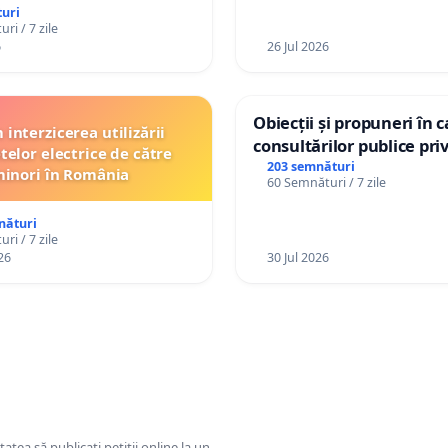
Republica Moldova!
uri
ri / 7 zile
6
26 Jul 2026
Obiecții și propuneri în 
interzicerea utilizării
consultărilor publice pri
telor electrice de către
Plan Urbanistic General 
203 semnături
inori în România
60 Semnături / 7 zile
Ialoveni
nături
ri / 7 zile
26
30 Jul 2026
tatea să publicați petiții online la un