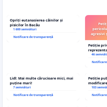
Opriți eutanasierea câinilor și
Peti
pisicilor în Bacău
pericolu
1 600 semnături
agresivi 
Notificare de transparență
Petiție pr
reprezentat
stăpân di
46 semnăt
Notificar
Lidl: Mai multe cărucioare mici, mai
Petiție pub
puține mari!
modificare
7 semnături
– Hanu Con
103 semnă
traseului î
Notificare de transparență
Notificar