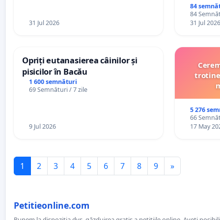
84 semnăt
84 Semnătu
31 Jul 2026
31 Jul 202
Opriți eutanasierea câinilor și
Cerem 
pisicilor în Bacău
trotine
1 600 semnături
m
69 Semnături / 7 zile
5 276 sem
66 Semnătu
9 Jul 2026
17 May 20
1
2
3
4
5
6
7
8
9
»
Petitieonline.com
Punem la dispoziția dvs. găzduirea gratis a petițiile online. Aveți posibili