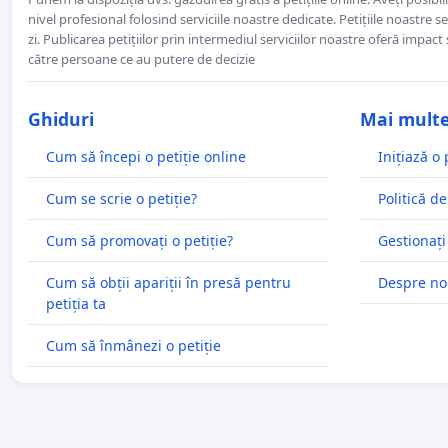
nivel profesional folosind serviciile noastre dedicate. Petițiile noastre 
zi. Publicarea petițiilor prin intermediul serviciilor noastre oferă impact și
către persoane ce au putere de decizie
Ghiduri
Mai mult
Cum să începi o petiție online
Inițiază o 
Cum se scrie o petiție?
Politică de
Cum să promovați o petiție?
Gestionați
Cum să obții apariții în presă pentru
Despre no
petiția ta
Cum să înmânezi o petiție