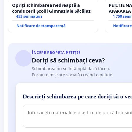
Opriți schimbarea nedreaptă a
PETIȚIE N
conducerii Școlii Gimnaziale Săcălaz
APĂRAREA 
453 semnături
REPERTOR
1 750 sem
Notificare de transparență
Notificar
ÎNCEPE PROPRIA PETIȚIE
Doriți să schimbați ceva?
Schimbarea nu se întâmplă dacă tăceți.
Porniți o mișcare socială creând o petiție.
Descrieți schimbarea pe care doriți să o ve