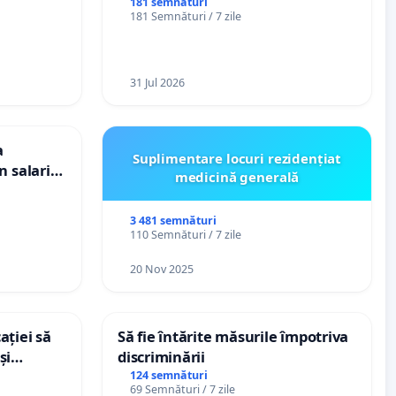
ți de
spitale
181 semnături
181 Semnături / 7 zile
„Gorici”
31 Jul 2026
a
Suplimentare locuri rezidențiat
n salariul
medicină generală
dațiilor
nții
3 481 semnături
110 Semnături / 7 zile
20 Nov 2025
ației să
Să fie întărite măsurile împotriva
și
discriminării
e din
124 semnături
69 Semnături / 7 zile