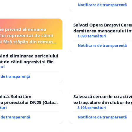
Notificare de transparență
Salvați Opera Brașov! Cer
ție privind eliminarea
demiterea managerului in
lui reprezentat de câinii
Petrean Lucian-Marius!
1 890 semnături
și fără stăpân din comuna
Notificare de transparență
Tunari
ivind eliminarea pericolului
 de câinii agresivi și fără
n comuna Tunari
uri
e de transparență
lică: Solicităm
Salvează cercurile cu activi
a proiectului DN25 (Galați
extrașcolare din cluburile 
achi) prin devierea
turi
copiilor
3 198 semnături
n afara localităților!
e de transparență
Notificare de transparență