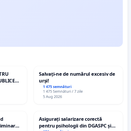
NTRU
Salvați-ne de numărul excesiv de
UBLICE
urși!
MÂNIA
1 475 semnături
1 475 Semnături / 7 zile
5 Aug 2026
nd
Asigurați salarizare corectă
criminarea
pentru psihologii din DGASPC și