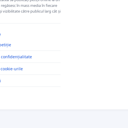
se regăsesc în mass media în fiecare
 vizibilitate către publicul larg cât și
e
petiție
 confidențialitate
 cookie-urile
i