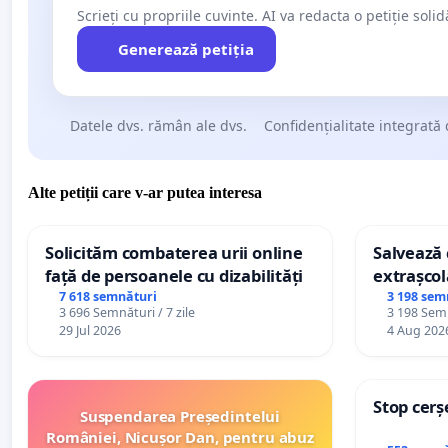
Scrieți cu propriile cuvinte. AI va redacta o petiție soli
Generează petiția
Datele dvs. rămân ale dvs.
Confidențialitate integrată 
Alte petiții care v-ar putea interesa
Solicităm combaterea urii online
Salvează c
față de persoanele cu dizabilități
extrașcol
palatele c
7 618 semnături
3 198 sem
3 696 Semnături / 7 zile
3 198 Semn
29 Jul 2026
4 Aug 202
Stop cerș
Suspendarea Președintelui
României, Nicușor Dan, pentru abuz