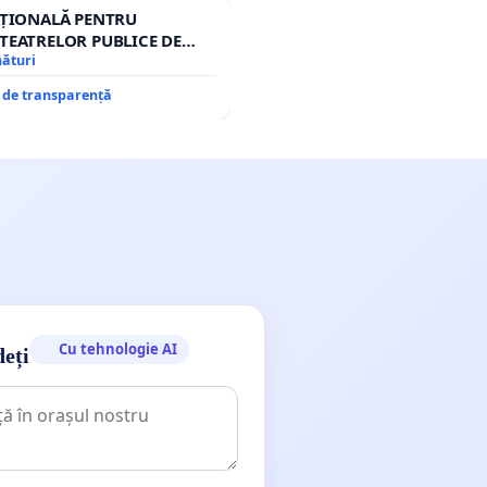
AȚIONALĂ PENTRU
TEATRELOR PUBLICE DE
IU DIN ROMÂNIA
nături
e de transparență
Cu tehnologie AI
deți