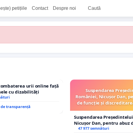
ește) petițiile
Contact
Despre noi
Caută
combaterea urii online față
Suspendarea Președi
ele cu dizabilități
României, Nicușor Dan, p
nături
de funcție și discreditare
e de transparență
Suspendarea Președintelui
Nicușor Dan, pentru abuz d
și discreditarea statului
47 977 semnături