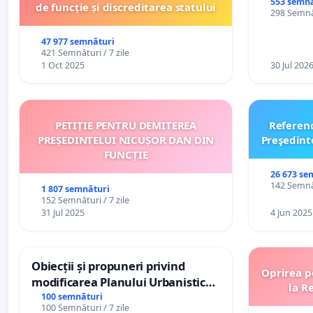
553 semnă
de funcție și discreditarea statului
298 Semnăt
47 977 semnături
421 Semnături / 7 zile
1 Oct 2025
30 Jul 202
PETIȚIE PENTRU DEMITEREA
Referen
PREȘEDINTELUI NICUȘOR DAN DIN
Preşedint
FUNCȚIE
26 673 se
142 Semnăt
1 807 semnături
152 Semnături / 7 zile
31 Jul 2025
4 Jun 2025
Obiecții și propuneri privind
Oprirea p
modificarea Planului Urbanistic
la R
General al orașului Ialoveni
100 semnături
100 Semnături / 7 zile