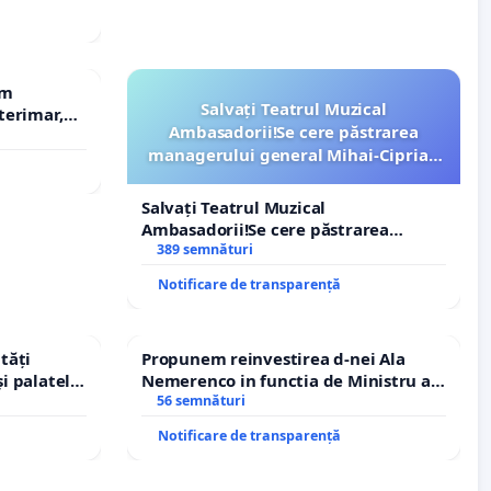
em
Salvați Teatrul Muzical
terimar,
Ambasadorii!Se cere păstrarea
managerului general Mihai-Ciprian
ROGOJAN
Salvați Teatrul Muzical
Ambasadorii!Se cere păstrarea
managerului general Mihai-Ciprian
389 semnături
ROGOJAN
Notificare de transparență
tăți
Propunem reinvestirea d-nei Ala
și palatele
Nemerenco in functia de Ministru al
Sanatatii
56 semnături
Notificare de transparență