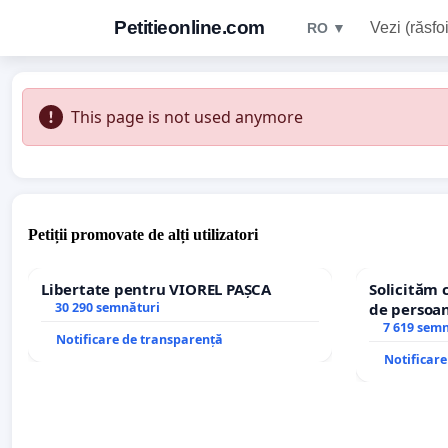
Petitieonline.com
Vezi (răsfoi
RO ▼
This page is not used anymore
Petiții promovate de alți utilizatori
Libertate pentru VIOREL PAȘCA
Solicităm 
30 290 semnături
de persoan
7 619 sem
Notificare de transparență
Notificar