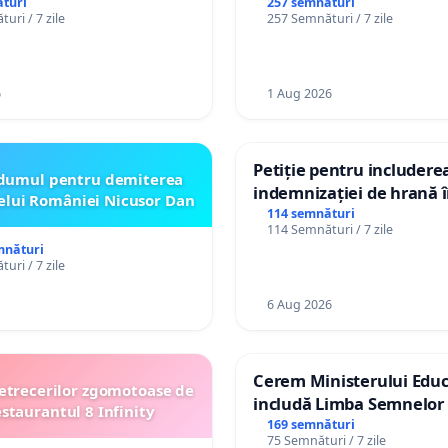
persoanelor cu dizabilită
turi
257 semnături
uri / 7 zile
257 Semnături / 7 zile
către utilizatorul TikTok 
6
1 Aug 2026
Petiție pentru includere
dumul pentru demiterea
indemnizației de hrană î
elui României Nicusor Dan
de bază și protejarea gra
114 semnături
114 Semnături / 7 zile
de vechime pentru asiste
mnături
personali
uri / 7 zile
6 Aug 2026
Cerem Ministerului Educ
etrecerilor zgomotoase de
includă Limba Semnelor 
estaurantul 8 Infinity
alfabetul Braille în școlil
169 semnături
75 Semnături / 7 zile