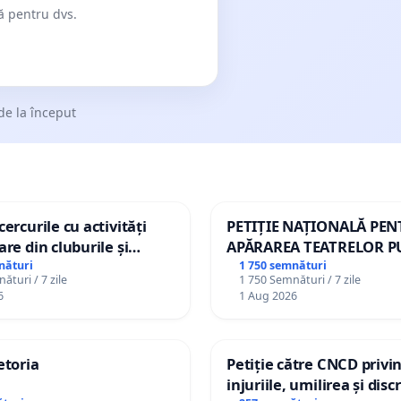
dă pentru dvs.
de la început
ercurile cu activități
PETIȚIE NAȚIONALĂ PE
are din cluburile și
APĂRAREA TEATRELOR P
opiilor
DE REPERTORIU DIN RO
nături
1 750 semnături
ături / 7 zile
1 750 Semnături / 7 zile
6
1 Aug 2026
etoria
Petiție către CNCD privi
injuriile, umilirea și dis