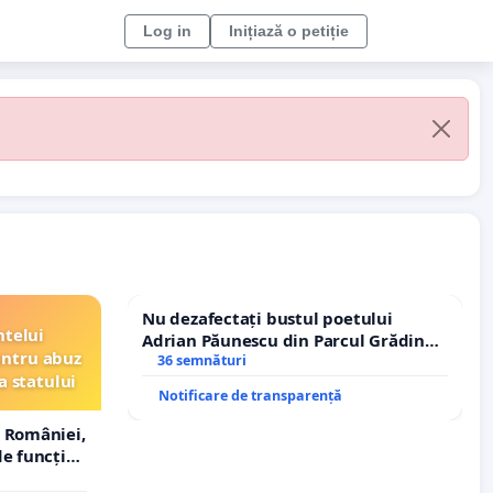
Log in
Inițiază o petiție
Nu dezafectați bustul poetului
ntelui
Adrian Păunescu din Parcul Grădina
entru abuz
Icoanei! Stop cenzurii culturale!
36 semnături
a statului
Notificare de transparență
 României,
e funcție