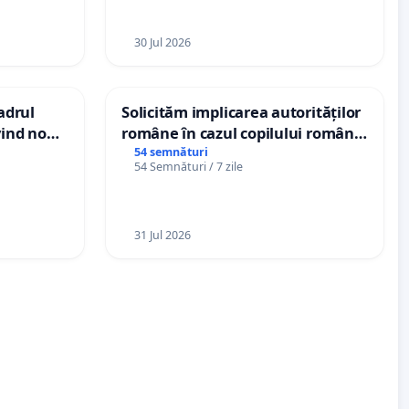
30 Jul 2026
cadrul
Solicităm implicarea autorităților
vind noul
române în cazul copilului român
(PUG)
Wiliam Kristian Gheorghe, aflat în
54 semnături
54 Semnături / 7 zile
plasament în Danemarca de 12
ani
31 Jul 2026