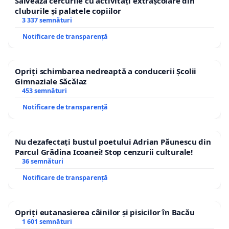
Salvează cercurile cu activități extrașcolare din
cluburile și palatele copiilor
3 337 semnături
Notificare de transparență
Opriți schimbarea nedreaptă a conducerii Școlii
Gimnaziale Săcălaz
453 semnături
Notificare de transparență
Nu dezafectați bustul poetului Adrian Păunescu din
Parcul Grădina Icoanei! Stop cenzurii culturale!
36 semnături
Notificare de transparență
Opriți eutanasierea câinilor și pisicilor în Bacău
1 601 semnături