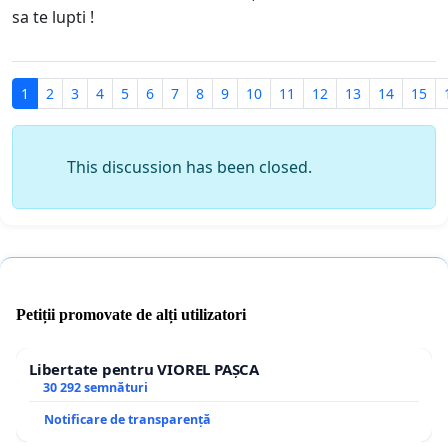
sa te lupti !
1
2
3
4
5
6
7
8
9
10
11
12
13
14
15
This discussion has been closed.
Petiții promovate de alți utilizatori
Libertate pentru VIOREL PAȘCA
30 292 semnături
Notificare de transparență