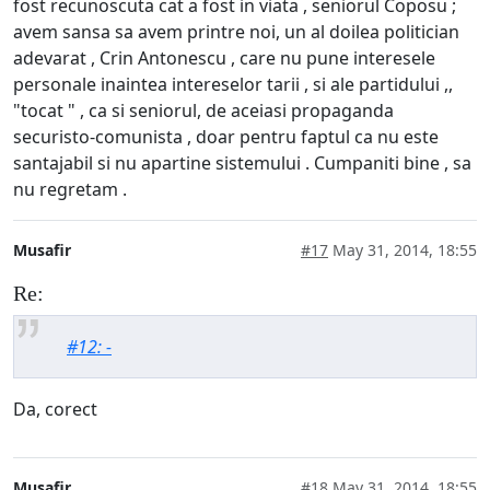
fost recunoscuta cat a fost in viata , seniorul Coposu ;
avem sansa sa avem printre noi, un al doilea politician
adevarat , Crin Antonescu , care nu pune interesele
personale inaintea intereselor tarii , si ale partidului ,,
"tocat " , ca si seniorul, de aceiasi propaganda
securisto-comunista , doar pentru faptul ca nu este
santajabil si nu apartine sistemului . Cumpaniti bine , sa
nu regretam .
Musafir
#17
May 31, 2014, 18:55
Re:
#12: -
Da, corect
Musafir
#18
May 31, 2014, 18:55