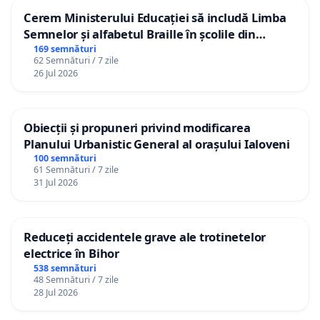
Cerem Ministerului Educației să includă Limba
Semnelor și alfabetul Braille în școlile din
Republica Moldova!
169 semnături
62 Semnături / 7 zile
26 Jul 2026
Obiecții și propuneri privind modificarea
Planului Urbanistic General al orașului Ialoveni
100 semnături
61 Semnături / 7 zile
31 Jul 2026
Reduceți accidentele grave ale trotinetelor
electrice în Bihor
538 semnături
48 Semnături / 7 zile
28 Jul 2026