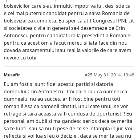
bolsevicilor care s-au inmultit impotriva lui, desi stie ca
e cel mai puternic candidat pentru a salva Romania de
bolsevizarea completa. Eu sper ca atit Congresul PNL cit
si societatea civila in general sa-l desemneze pe Crin
Antonescu pentru candidatura la presedintia Romaniei,
pentru ca acest om a facut mereu si iata face din nou
dovada atasamentului sau real la valorile de care avem
nevoie cu totii.
Musafir
#25
May 31, 2014, 19:48
Eu am fost si sunt fidel acestui partid si datoria
domnului Crin Antonescu ! Imi pare rau ca oameni ca
dumnealui nu au succes, ar fi fost bine pentru toti
romanii! Asa ca oamenii cinstiti, unul cate unul, se vor
retrage si tara aceasta va fi condusa de oportunisti ! Eu
personal, am dubii si ma gandesc serios daca se merita
sa te lupti, sau sa nu-ti pese de ce se intampla in jur. Voi
reflecta si voi lua si eu o decizie , daca se merita sau nu