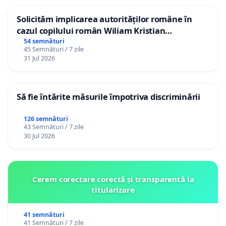
Solicităm implicarea autorităților române în
cazul copilului român Wiliam Kristian
Gheorghe, aflat în plasament în Danemarca de
54 semnături
45 Semnături / 7 zile
12 ani
31 Jul 2026
Să fie întărite măsurile împotriva discriminării
126 semnături
43 Semnături / 7 zile
30 Jul 2026
Cerem corectare corectă și transparentă la
titularizare
41 semnături
41 Semnături / 7 zile