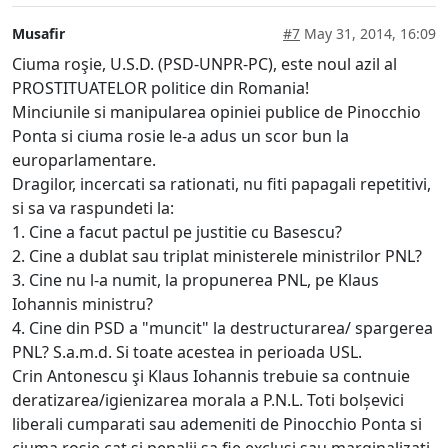
Musafir
#7
May 31, 2014, 16:09
Ciuma roşie, U.S.D. (PSD-UNPR-PC), este noul azil al
PROSTITUATELOR politice din Romania!
Minciunile si manipularea opiniei publice de Pinocchio
Ponta si ciuma rosie le-a adus un scor bun la
europarlamentare.
Dragilor, incercati sa rationati, nu fiti papagali repetitivi,
si sa va raspundeti la:
1. Cine a facut pactul pe justitie cu Basescu?
2. Cine a dublat sau triplat ministerele ministrilor PNL?
3. Cine nu l-a numit, la propunerea PNL, pe Klaus
Iohannis ministru?
4. Cine din PSD a "muncit" la destructurarea/ spargerea
PNL? S.a.m.d. Si toate acestea in perioada USL.
Crin Antonescu şi Klaus Iohannis trebuie sa contnuie
deratizarea/igienizarea morala a P.N.L. Toti bolșevici
liberali cumparati sau ademeniti de Pinocchio Ponta si