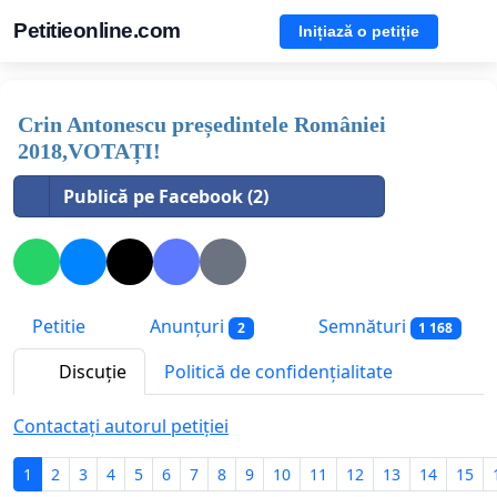
Petitieonline.com
Inițiază o petiție
Crin Antonescu președintele României
2018,VOTAȚI!
Publică pe Facebook (2)
Petitie
Anunțuri
Semnături
2
1 168
Discuție
Politică de confidențialitate
Contactați autorul petiției
1
2
3
4
5
6
7
8
9
10
11
12
13
14
15