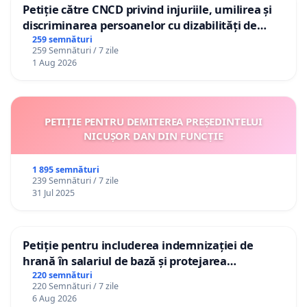
Petiție către CNCD privind injuriile, umilirea și
discriminarea persoanelor cu dizabilități de
către utilizatorul TikTok „Gorici”
259 semnături
259 Semnături / 7 zile
1 Aug 2026
PETIȚIE PENTRU DEMITEREA PREȘEDINTELUI
NICUȘOR DAN DIN FUNCȚIE
1 895 semnături
239 Semnături / 7 zile
31 Jul 2025
Petiție pentru includerea indemnizației de
hrană în salariul de bază și protejarea
gradațiilor de vechime pentru asistenții
220 semnături
220 Semnături / 7 zile
personali
6 Aug 2026