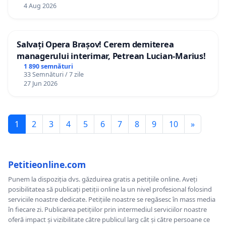
4 Aug 2026
Salvați Opera Brașov! Cerem demiterea
managerului interimar, Petrean Lucian-Marius!
1 890 semnături
33 Semnături / 7 zile
27 Jun 2026
1
2
3
4
5
6
7
8
9
10
»
Petitieonline.com
Punem la dispoziția dvs. găzduirea gratis a petițiile online. Aveți
posibilitatea să publicați petiții online la un nivel profesional folosind
serviciile noastre dedicate. Petițiile noastre se regăsesc în mass media
în fiecare zi. Publicarea petițiilor prin intermediul serviciilor noastre
oferă impact și vizibilitate către publicul larg cât și către persoane ce