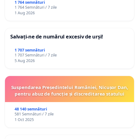
ROMÂNIA
1 764 semnături
1 764 Semnături / 7 zile
1 Aug 2026
Salvați-ne de numărul excesiv de urși!
1 707 semnături
1 707 Semnături / 7 zile
5 Aug 2026
Suspendarea Președintelui României, Nicușor Dan,
pentru abuz de funcție și discreditarea statului
48 140 semnături
581 Semnături / 7 zile
1 Oct 2025