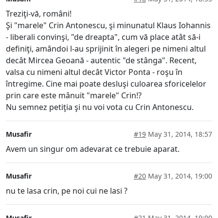
Treziţi-vă, români!
Şi "marele" Crin Antonescu, şi minunatul Klaus Iohannis
- liberali convinşi, "de dreapta", cum vă place atât să-i
definiţi, amândoi l-au sprijinit în alegeri pe nimeni altul
decât Mircea Geoană - autentic "de stânga". Recent,
valsa cu nimeni altul decât Victor Ponta - roşu în
întregime. Cine mai poate desluşi culoarea sforicelelor
prin care este mânuit "marele" Crin!?
Nu semnez petiţia şi nu voi vota cu Crin Antonescu.
Musafir
#19
May 31, 2014, 18:57
Avem un singur om adevarat ce trebuie aparat.
Musafir
#20
May 31, 2014, 19:00
nu te lasa crin, pe noi cui ne lasi ?
Musafir
#21
May 31, 2014, 19:00