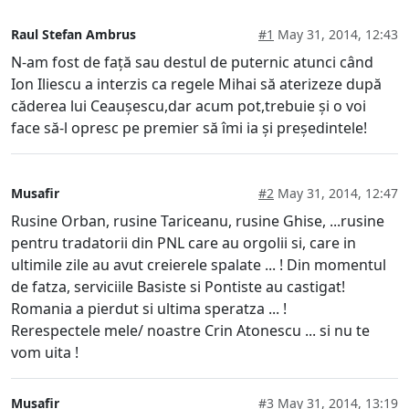
Raul Stefan Ambrus
#1
May 31, 2014, 12:43
N-am fost de față sau destul de puternic atunci când
Ion Iliescu a interzis ca regele Mihai să aterizeze după
căderea lui Ceaușescu,dar acum pot,trebuie și o voi
face să-l opresc pe premier să îmi ia și președintele!
Musafir
#2
May 31, 2014, 12:47
Rusine Orban, rusine Tariceanu, rusine Ghise, ...rusine
pentru tradatorii din PNL care au orgolii si, care in
ultimile zile au avut creierele spalate ... ! Din momentul
de fatza, serviciile Basiste si Pontiste au castigat!
Romania a pierdut si ultima speratza ... !
Rerespectele mele/ noastre Crin Atonescu ... si nu te
vom uita !
Musafir
#3
May 31, 2014, 13:19