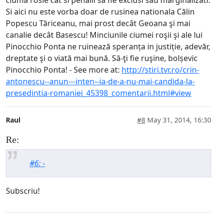
ciuma rosie cat si penalii sa fie exclusi sau marginalizati.
Si aici nu este vorba doar de rusinea nationala Călin
Popescu Tăriceanu, mai prost decât Geoana şi mai
canalie decât Basescu! Minciunile ciumei roşii şi ale lui
Pinocchio Ponta ne ruinează speranța in justiție, adevăr,
dreptate şi o viată mai bună. Să-ţi fie ruşine, bolșevic
Pinocchio Ponta! - See more at:
http://stiri.tvr.ro/crin-
antonescu--anun---inten--ia-de-a-nu-mai-candida-la-
presedintia-romaniei_45398_comentarii.html#view
Raul
#8
May 31, 2014, 16:30
Re:
#6: -
Subscriu!