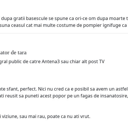
e dupa gratii basescule se spune ca ori-ce om dupa moarte t
-o suna ceasul cat mai multe costume de pompier ignifuge ca la
ator de tara
egral public de catre Antena3 sau chiar alt post TV
e sfant, perfect. Nici nu cred ca e posibil sa avem un astfe
i reusit sa puneti acest popor pe un fagas de insanatosire,
 viziune, sau mai rau, poate ca nu ati vrut.