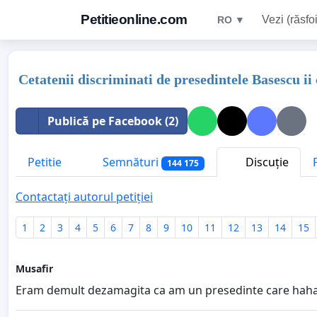
Petitieonline.com
Vezi (răsfoi
RO ▼
Cetatenii discriminati de presedintele Basescu ii
Publică pe Facebook (2)
Petitie
Semnături
Discuție
144 175
Contactați autorul petiției
1
2
3
4
5
6
7
8
9
10
11
12
13
14
15
Musafir
Eram demult dezamagita ca am un presedinte care hahaie 