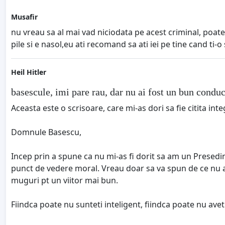
Musafir
nu vreau sa al mai vad niciodata pe acest criminal, poat
pile si e nasol,eu ati recomand sa ati iei pe tine cand ti
Heil Hitler
basescule, imi pare rau, dar nu ai fost un bun conduc
Aceasta este o scrisoare, care mi-as dori sa fie citita int
Domnule Basescu,
Incep prin a spune ca nu mi-as fi dorit sa am un Presedint
punct de vedere moral. Vreau doar sa va spun de ce nu at
muguri pt un viitor mai bun.
Fiindca poate nu sunteti inteligent, fiindca poate nu aveti