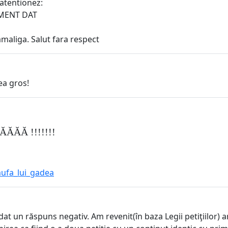
 atentionez:
OMENT DAT
amaliga. Salut fara respect
ea gros!
ĂĂĂ !!!!!!!
ufa_lui_gadea
a dat un răspuns negativ. Am revenit(în baza Legii petiţiilor)