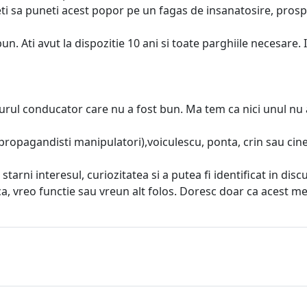
ceti sa puneti acest popor pe un fagas de insanatosire, prosp
. Ati avut la dispozitie 10 ani si toate parghiile necesare. 
singurul conducator care nu a fost bun. Ma tem ca nici unul nu
opagandisti manipulatori),voiculescu, ponta, crin sau cine ma
arni interesul, curiozitatea si a putea fi identificat in discut
 vreo functie sau vreun alt folos. Doresc doar ca acest mesa