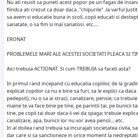
Nu ati reusit sa puneti acest popor pe un fagas de insanat
fiindca ati crezut ca doar daca ,"chipurile" ,la varful Jus
sa avem si educatie buna in scoli, copii educati si deste
sanatate, o sa fim si mai sanatosi. etc....
ERONAT
PROBLEMELE MARI ALE ACESTEI SOCIETATI PLEACA SI TI
Aici trebuia ACTIONAT. Si cum TREBUIA sa faceti asta?
In primul rand incepand cu educatia copiilor, de la gradini
explicat copiilor ca nu e bine sa furi, sa le explici ca daca 
pedepsit), nu o sa ai strazi, canalizare, pensie; ca trebui
maine te va face bine pe tine, pe parintii tai, pe bunicii t
tine, pe copii tai doar daca ii vei da spaga; trebuie explic
canalizare, apa, bunicii lor nu vor avea pensii....etc.
In al doilea rand trebuia sa incurajati societatea civila, 
dar care si sa sanctioneze in orice moment la nedreptatile