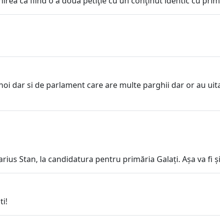
rea ca fiind o a doua petiţie cu un conţinut identic cu prima
oi dar si de parlament care are multe parghii dar or au uita
us Stan, la candidatura pentru primăria Galați. Așa va fi și pe
i!