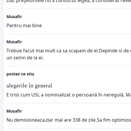
Dar, preşedintele nu a cunoscut legea, a considerat reveni
Musafir
Pentru mai bine
Musafir
Trebue facut mai mult ca sa scapam de el.Depinde si de n
un semn de la ei.
postez ce stiu
alegerile în general
E trist cum USL a nominalizat o persoană în neregulă, Mari
Musafir
Nu demisioneaza,dar mai are 338 de zile.Sa fim optimiost