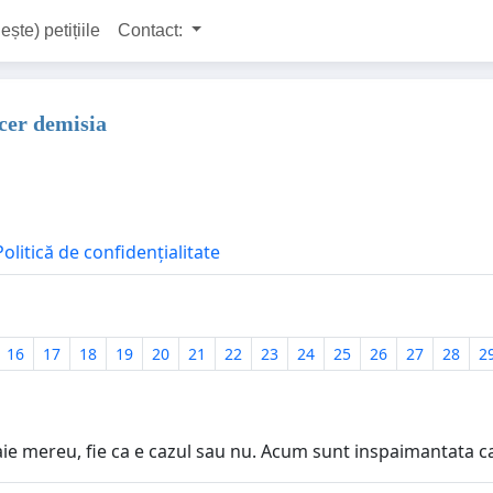
ește) petițiile
Contact:
 cer demisia
Politică de confidențialitate
16
17
18
19
20
21
22
23
24
25
26
27
28
2
mereu, fie ca e cazul sau nu. Acum sunt inspaimantata ca a 