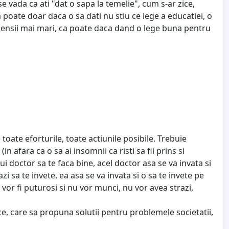
e vada ca ati "dat o sapa la temelie", cum s-ar zice,
ca poate doar daca o sa dati nu stiu ce lege a educatiei, o
i pensii mai mari, ca poate daca dand o lege buna pentru
toate eforturile, toate actiunile posibile. Trebuie
in afara ca o sa ai insomnii ca risti sa fii prins si
ui doctor sa te faca bine, acel doctor asa se va invata si
zi sa te invete, ea asa se va invata si o sa te invete pe
e, vor fi puturosi si nu vor munci, nu vor avea strazi,
ice, care sa propuna solutii pentru problemele societatii,