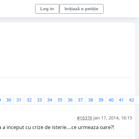
Log in
Inițiază o petiție
9
30
31
32
33
34
35
36
37
38
39
40
41
42
#16376
Jan 17, 2014, 16:15
inceput cu crize de isterie....ce urmeaza oare?!