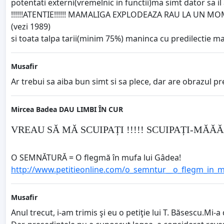
potentati externi(vremelnic in functii)ma simt dator sa il
!!!!!!ATENTIE!!!!!! MAMALIGA EXPLODEAZA RAU LA UN M
(vezi 1989)
si toata talpa tarii(minim 75%) maninca cu predilectie m
Musafir
Ar trebui sa aiba bun simt si sa plece, dar are obrazul pr
Mircea Badea DAU LIMBI ÎN CUR
VREAU SĂ MĂ SCUIPAȚI !!!!! SCUIPAȚI-MĂĂĂĂ
O SEMNĂTURĂ = O flegmă în mufa lui Gâdea!
http://www.petitieonline.com/o_semntur__o_flegm_in_m
Musafir
Anul trecut, i-am trimis şi eu o petiţie lui T. Băsescu.Mi-