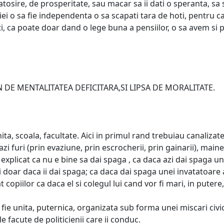
osire, de prosperitate, sau macar sa ii dati o speranta, sa s
titiei o sa fie independenta o sa scapati tara de hoti, pentru 
pti, ca poate doar dand o lege buna a pensiilor, o sa avem s
N DE MENTALITATEA DEFICITARA,SI LIPSA DE MORALITATE.
ta, scoala, facultate. Aici in primul rand trebuiau canalizate 
azi furi (prin evaziune, prin escrocherii, prin gainarii), maine (
e explicat ca nu e bine sa dai spaga , ca daca azi dai spaga un
ai doar daca ii dai spaga; ca daca dai spaga unei invatatoare a
at copiilor ca daca el si colegul lui cand vor fi mari, in puter
sa fie unita, puternica, organizata sub forma unei miscari civ
 facute de politicienii care ii conduc.