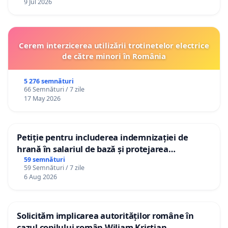
9 Jul 2026
Cerem interzicerea utilizării trotinetelor electrice
de către minori în România
5 276 semnături
66 Semnături / 7 zile
17 May 2026
Petiție pentru includerea indemnizației de
hrană în salariul de bază și protejarea
gradațiilor de vechime pentru asistenții
59 semnături
59 Semnături / 7 zile
personali
6 Aug 2026
Solicităm implicarea autorităților române în
cazul copilului român Wiliam Kristian