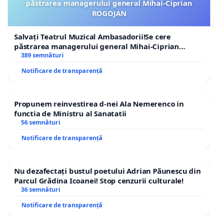
păstrarea managerului general Mihai-Ciprian
ROGOJAN
Salvați Teatrul Muzical Ambasadorii!Se cere
păstrarea managerului general Mihai-Ciprian
ROGOJAN
389 semnături
Notificare de transparență
Propunem reinvestirea d-nei Ala Nemerenco in
functia de Ministru al Sanatatii
56 semnături
Notificare de transparență
Nu dezafectați bustul poetului Adrian Păunescu din
Parcul Grădina Icoanei! Stop cenzurii culturale!
36 semnături
Notificare de transparență