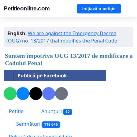
Petitieonline.com
Inițiază o petiție
English
:
We are against the Emergency Decree
(OUG) no. 13/2017 that modifies the Penal Code
Suntem împotriva OUG 13/2017 de modificare a
Codului Penal
Publică pe Facebook
Petitie
Anunțuri
12
Semnături
118 646
Politică de confidențialitate