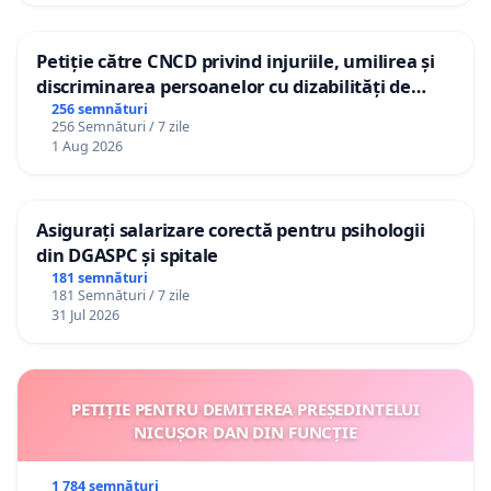
Petiție către CNCD privind injuriile, umilirea și
discriminarea persoanelor cu dizabilități de
către utilizatorul TikTok „Gorici”
256 semnături
256 Semnături / 7 zile
1 Aug 2026
Asigurați salarizare corectă pentru psihologii
din DGASPC și spitale
181 semnături
181 Semnături / 7 zile
31 Jul 2026
PETIȚIE PENTRU DEMITEREA PREȘEDINTELUI
NICUȘOR DAN DIN FUNCȚIE
1 784 semnături