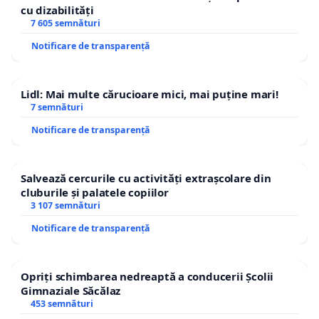
cu dizabilități
7 605 semnături
Notificare de transparență
Lidl: Mai multe cărucioare mici, mai puține mari!
7 semnături
Notificare de transparență
Salvează cercurile cu activități extrașcolare din
cluburile și palatele copiilor
3 107 semnături
Notificare de transparență
Opriți schimbarea nedreaptă a conducerii Școlii
Gimnaziale Săcălaz
453 semnături