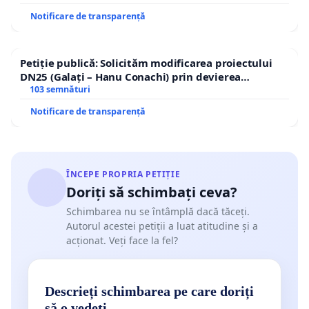
Notificare de transparență
Petiție publică: Solicităm modificarea proiectului
DN25 (Galați – Hanu Conachi) prin devierea
traseului în afara localităților!
103 semnături
Notificare de transparență
ÎNCEPE PROPRIA PETIȚIE
Doriți să schimbați ceva?
Schimbarea nu se întâmplă dacă tăceți.
Autorul acestei petiții a luat atitudine și a
acționat. Veți face la fel?
Descrieți schimbarea pe care doriți
să o vedeți