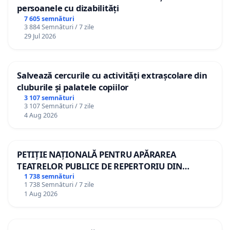
persoanele cu dizabilități
7 605 semnături
3 884 Semnături / 7 zile
29 Jul 2026
Salvează cercurile cu activități extrașcolare din
cluburile și palatele copiilor
3 107 semnături
3 107 Semnături / 7 zile
4 Aug 2026
PETIȚIE NAȚIONALĂ PENTRU APĂRAREA
TEATRELOR PUBLICE DE REPERTORIU DIN
ROMÂNIA
1 738 semnături
1 738 Semnături / 7 zile
1 Aug 2026