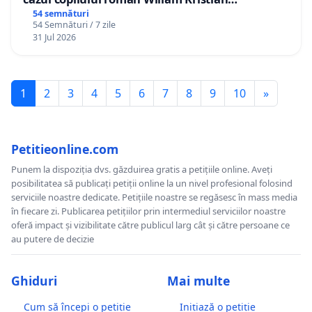
Gheorghe, aflat în plasament în Danemarca de
54 semnături
54 Semnături / 7 zile
12 ani
31 Jul 2026
1
2
3
4
5
6
7
8
9
10
»
Petitieonline.com
Punem la dispoziția dvs. găzduirea gratis a petițiile online. Aveți
posibilitatea să publicați petiții online la un nivel profesional folosind
serviciile noastre dedicate. Petițiile noastre se regăsesc în mass media
în fiecare zi. Publicarea petițiilor prin intermediul serviciilor noastre
oferă impact și vizibilitate către publicul larg cât și către persoane ce
au putere de decizie
Ghiduri
Mai multe
Cum să începi o petiție
Inițiază o petiție