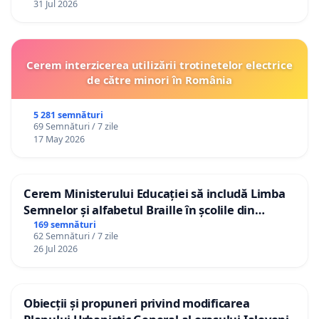
31 Jul 2026
Cerem interzicerea utilizării trotinetelor electrice
de către minori în România
5 281 semnături
69 Semnături / 7 zile
17 May 2026
Cerem Ministerului Educației să includă Limba
Semnelor și alfabetul Braille în școlile din
Republica Moldova!
169 semnături
62 Semnături / 7 zile
26 Jul 2026
Obiecții și propuneri privind modificarea