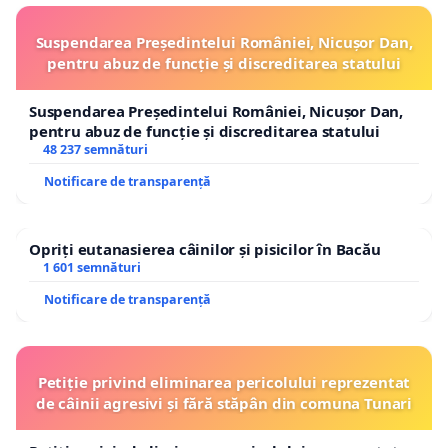
Suspendarea Președintelui României, Nicușor Dan,
pentru abuz de funcție și discreditarea statului
Suspendarea Președintelui României, Nicușor Dan,
pentru abuz de funcție și discreditarea statului
48 237 semnături
Notificare de transparență
Opriți eutanasierea câinilor și pisicilor în Bacău
1 601 semnături
Notificare de transparență
Petiție privind eliminarea pericolului reprezentat
de câinii agresivi și fără stăpân din comuna Tunari