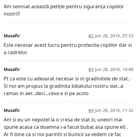
Am semnat această petiție pentru siguranța copiilor
nostri!!
Musafir
#2
Jun 28, 2016, 07:33
Este necesar acest lucru pentru protectia copiilor dar si
a cadrelor.
Musafir
#3
Jun 28, 2016, 10:48
Pt ca este cu adevarat necesar si in gradinitele de stat..
Si noi am propus la gradinita băiatului nostru dar...a
ramas in aer...deci...ceva e si pe acolo
Musafir
#4
Jun 28, 2016, 11:32
Am si eu un nepotel la o cresa de stat si, uneori mai
spune acasa ca doamna i-a facut buba( asa spune el) .
Ar fi bine ca si noi parintii si bunicii sa vedem ce fac