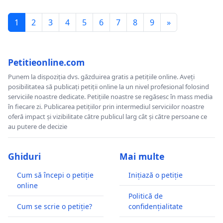
1
2
3
4
5
6
7
8
9
»
Petitieonline.com
Punem la dispoziția dvs. găzduirea gratis a petițiile online. Aveți
posibilitatea să publicați petiții online la un nivel profesional folosind
serviciile noastre dedicate. Petițiile noastre se regăsesc în mass media
în fiecare zi. Publicarea petițiilor prin intermediul serviciilor noastre
oferă impact și vizibilitate către publicul larg cât și către persoane ce
au putere de decizie
Ghiduri
Mai multe
Cum să începi o petiție
Inițiază o petiție
online
Politică de
Cum se scrie o petiție?
confidențialitate