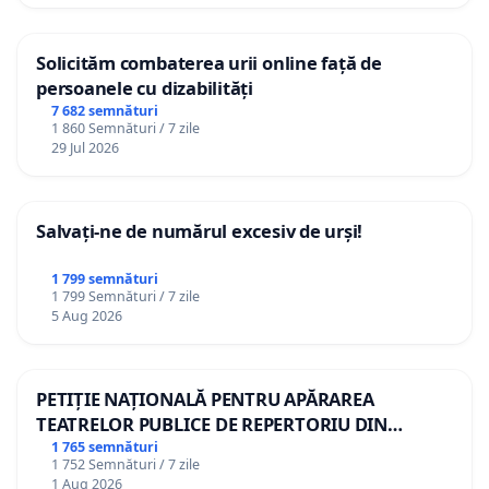
Solicităm combaterea urii online față de
persoanele cu dizabilități
7 682 semnături
1 860 Semnături / 7 zile
29 Jul 2026
Salvați-ne de numărul excesiv de urși!
1 799 semnături
1 799 Semnături / 7 zile
5 Aug 2026
PETIȚIE NAȚIONALĂ PENTRU APĂRAREA
TEATRELOR PUBLICE DE REPERTORIU DIN
ROMÂNIA
1 765 semnături
1 752 Semnături / 7 zile
1 Aug 2026