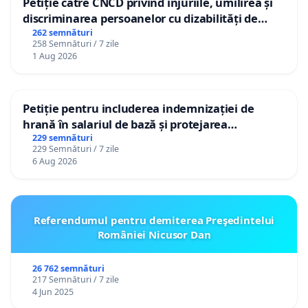
Petiție către CNCD privind injuriile, umilirea și
discriminarea persoanelor cu dizabilități de
către utilizatorul TikTok „Gorici”
262 semnături
258 Semnături / 7 zile
1 Aug 2026
Petiție pentru includerea indemnizației de
hrană în salariul de bază și protejarea
gradațiilor de vechime pentru asistenții
229 semnături
229 Semnături / 7 zile
personali
6 Aug 2026
Referendumul pentru demiterea Preşedintelui
României Nicusor Dan
26 762 semnături
217 Semnături / 7 zile
4 Jun 2025