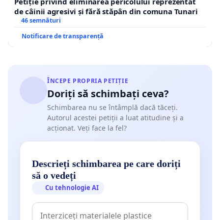
Petiție privind eliminarea pericolului reprezentat
de câinii agresivi și fără stăpân din comuna Tunari
46 semnături
Notificare de transparență
ÎNCEPE PROPRIA PETIȚIE
Doriți să schimbați ceva?
Schimbarea nu se întâmplă dacă tăceți.
Autorul acestei petiții a luat atitudine și a
acționat. Veți face la fel?
Descrieți schimbarea pe care doriți
să o vedeți
Cu tehnologie AI