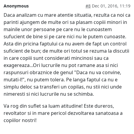
Anonymous
#8
Dec 01, 2016, 11:19
Daca analizam cu mare atentie situatia, rezulta ca noi ca
parinti ajungem de multe ori sa plasam copiii minori in
mainile unor persoane pe care nu le cunoastem
sufucient de bine si pe care nici nu le putem cunoaste.
Asta din pricina faptului ca nu avem de fapt un control
suficient de bun; de multe ori totul se rezuma la discutii
in care copiii sunt considerati mincinosi sau ca
exagereaza...Ori lucrurile nu pot ramane asa si nici
raspunsuri obraznice de genul "Daca nu va convine,
mutati-l!", nu putem tolera. Pe langa faptul ca nu e
simplu deloc sa transferi un copilas, nu stii nici unde
nimeresti si nici lucrurile nu se schimba.
Va rog din suflet sa luam atitudine! Este dureros,
revoltator si in mare pericol dezvoltarea sanatoasa a
copiilor nostri!