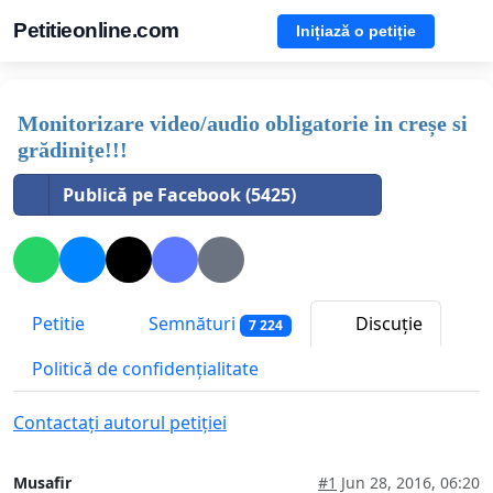
Petitieonline.com
Inițiază o petiție
Monitorizare video/audio obligatorie in creșe si
grădinițe!!!
Publică pe Facebook (5425)
Petitie
Semnături
Discuție
7 224
Politică de confidențialitate
Contactați autorul petiției
Musafir
#1
Jun 28, 2016, 06:20