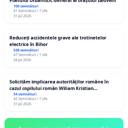
Planului Urbanistic General al orașului Ialoveni
100 semnături
61 Semnături / 7 zile
31 Jul 2026
Reduceți accidentele grave ale trotinetelor
electrice în Bihor
538 semnături
47 Semnături / 7 zile
28 Jul 2026
Solicităm implicarea autorităților române în
cazul copilului român Wiliam Kristian
Gheorghe, aflat în plasament în Danemarca de
54 semnături
42 Semnături / 7 zile
12 ani
31 Jul 2026