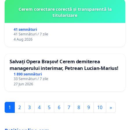
Cerem corectare corectă și transparentă la
titularizare
41 semnături
41 Semnături / 7 zile
4 Aug 2026
Salvați Opera Brașov! Cerem demiterea
managerului interimar, Petrean Lucian-Marius!
1 890 semnături
33 Semnături / 7 zile
27 Jun 2026
1
2
3
4
5
6
7
8
9
10
»