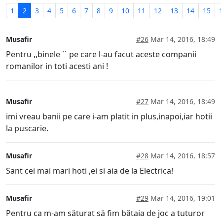
1
2
3
4
5
6
7
8
9
10
11
12
13
14
15
Musafir
#26
Mar 14, 2016, 18:49
Pentru ,,binele `` pe care l-au facut aceste companii
romanilor in toti acesti ani !
Musafir
#27
Mar 14, 2016, 18:49
imi vreau banii pe care i-am platit in plus,inapoi,iar hotii
la puscarie.
Musafir
#28
Mar 14, 2016, 18:57
Sant cei mai mari hoti ,ei si aia de la Electrica!
Musafir
#29
Mar 14, 2016, 19:01
Pentru ca m-am săturat să fim bătaia de joc a tuturor