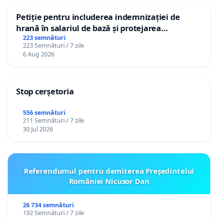
Petiție pentru includerea indemnizației de
hrană în salariul de bază și protejarea
gradațiilor de vechime pentru asistenții
223 semnături
223 Semnături / 7 zile
personali
6 Aug 2026
Stop cerșetoria
556 semnături
211 Semnături / 7 zile
30 Jul 2026
Referendumul pentru demiterea Preşedintelui
României Nicusor Dan
26 734 semnături
192 Semnături / 7 zile