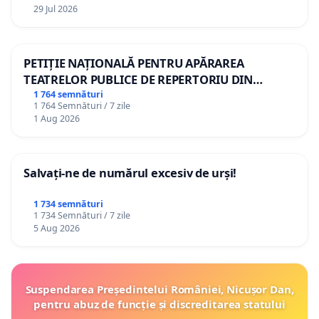
29 Jul 2026
PETIȚIE NAȚIONALĂ PENTRU APĂRAREA
TEATRELOR PUBLICE DE REPERTORIU DIN
ROMÂNIA
1 764 semnături
1 764 Semnături / 7 zile
1 Aug 2026
Salvați-ne de numărul excesiv de urși!
1 734 semnături
1 734 Semnături / 7 zile
5 Aug 2026
Suspendarea Președintelui României, Nicușor Dan,
pentru abuz de funcție și discreditarea statului