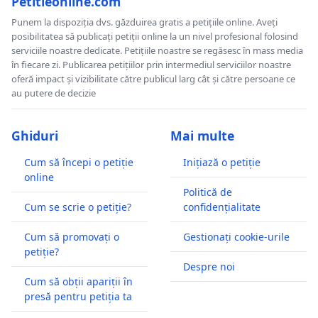
Petitieonline.com
Punem la dispoziția dvs. găzduirea gratis a petițiile online. Aveți
posibilitatea să publicați petiții online la un nivel profesional folosind
serviciile noastre dedicate. Petițiile noastre se regăsesc în mass media
în fiecare zi. Publicarea petițiilor prin intermediul serviciilor noastre
oferă impact și vizibilitate către publicul larg cât și către persoane ce
au putere de decizie
Ghiduri
Mai multe
Cum să începi o petiție
Inițiază o petiție
online
Politică de
Cum se scrie o petiție?
confidențialitate
Cum să promovați o
Gestionați cookie-urile
petiție?
Despre noi
Cum să obții apariții în
presă pentru petiția ta