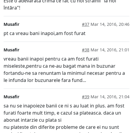
Este o adevărata crimă ce fac cu noi străinii "la noi
întăra"!
Musafir
#37
Mar 14, 2016, 20:46
pt ca vreau bani inapoi,am fost furat
Musafir
#38
Mar 14, 2016, 21:01
vreau banii inapoi pentru ca am fost furati
miseleste,pentru ca ne-au bagat mana in buzunar
fortandu-ne sa renuntam la minimul necesar pentru a
le infunda lor buzunarele fara fund...
Musafir
#39
Mar 14, 2016, 21:04
sa nu se inapoieze banii ce ni s au luat in plus. am fost
furati foarte mult timp, e cazul sa plateasca. daca un
abonat intarzie cu plata si
nu plateste din diferite probleme de care ei nu sunt