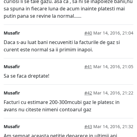
curiosi li se taie gazu. asa ca , sa ni se inapoieze banii,nu
sa spuna in fiecare luna de acum inainte platesti mai
putin pana se revine la normal......
Musafir
#40
Mar 14, 2016, 21:04
Daca s-au luat bani necuveniti la facturile de gaz si
curent este normal sa ii primim inapoi.
Musafir
#41
Mar 14, 2016, 21:05
Sa se faca dreptate!
Musafir
#42
Mar 14, 2016, 21:22
Facturi cu estimare 200-300mcubi gaz le platesc in
avans nu citeste nimeni contoarul gaz
Musafir
#43
Mar 14, 2016, 21:32
Am semnat aceasta petitie deoarece in ultimii ani