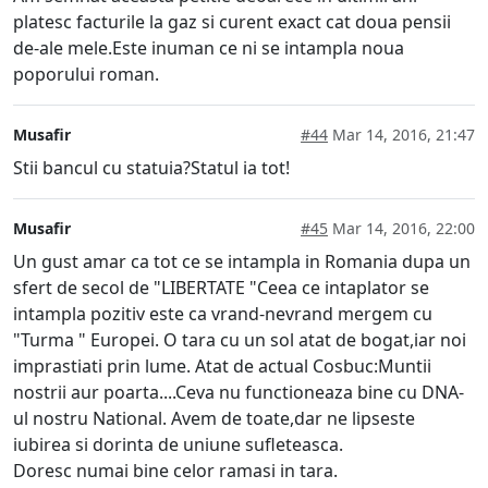
platesc facturile la gaz si curent exact cat doua pensii
de-ale mele.Este inuman ce ni se intampla noua
poporului roman.
Musafir
#44
Mar 14, 2016, 21:47
Stii bancul cu statuia?Statul ia tot!
Musafir
#45
Mar 14, 2016, 22:00
Un gust amar ca tot ce se intampla in Romania dupa un
sfert de secol de "LIBERTATE "Ceea ce intaplator se
intampla pozitiv este ca vrand-nevrand mergem cu
"Turma " Europei. O tara cu un sol atat de bogat,iar noi
imprastiati prin lume. Atat de actual Cosbuc:Muntii
nostrii aur poarta....Ceva nu functioneaza bine cu DNA-
ul nostru National. Avem de toate,dar ne lipseste
iubirea si dorinta de uniune sufleteasca.
Doresc numai bine celor ramasi in tara.