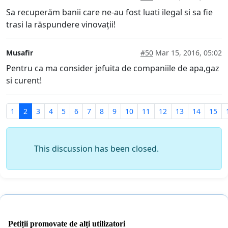
Sa recuperăm banii care ne-au fost luati ilegal si sa fie
trasi la răspundere vinovații!
Musafir
#50
Mar 15, 2016, 05:02
Pentru ca ma consider jefuita de companiile de apa,gaz
si curent!
1
2
3
4
5
6
7
8
9
10
11
12
13
14
15
This discussion has been closed.
Petiții promovate de alți utilizatori