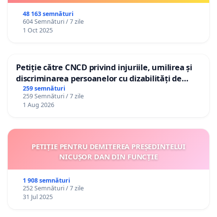
48 163 semnături
604 Semnături / 7 zile
1 Oct 2025
Petiție către CNCD privind injuriile, umilirea și
discriminarea persoanelor cu dizabilități de
către utilizatorul TikTok „Gorici”
259 semnături
259 Semnături / 7 zile
1 Aug 2026
PETIȚIE PENTRU DEMITEREA PREȘEDINTELUI
NICUȘOR DAN DIN FUNCȚIE
1 908 semnături
252 Semnături / 7 zile
31 Jul 2025