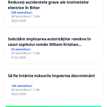
Reduceți accidentele grave ale trotinetelor
electrice în Bihor
538 semnături
48 Semnături / 7 zile
28 Jul 2026
Solicităm implicarea autorităților române în
cazul copilului român Wiliam Kristian
Gheorghe, aflat în plasament în Danemarca de
54 semnături
45 Semnături / 7 zile
12 ani
31 Jul 2026
Să fie întărite măsurile împotriva discriminării
126 semnături
43 Semnături / 7 zile
30 Jul 2026