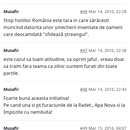
Musafir
#46
Mar 14, 2016, 22:28
Stop hotiilor. România este tara in care sărăcesti
muncind datorita unor șmecherii inventate de oameni
care deocamdată "sfidează ștreangul".
Musafir
#47
Mar 14, 2016, 22:38
este cazul sa luam atitudine, sa oprim jaful , vreau doar
sa traim fara teama ca zilnic suntem furati din toate
partile.
Musafir
#48
Mar 14, 2016, 22:43
Foarte buna aceasta initiativa!
Pe cand una si pt.furaciunile de la Radet., Apa Nova si la
Impozite cu nemiluita!
Musafir
#49
Mar 15, 2016, 04:07