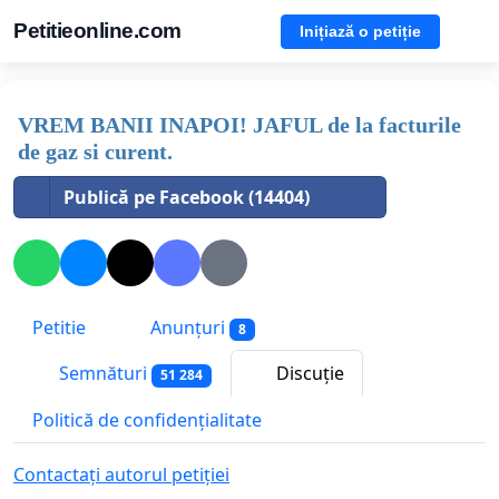
Petitieonline.com
Inițiază o petiție
VREM BANII INAPOI! JAFUL de la facturile
de gaz si curent.
Publică pe Facebook (14404)
Petitie
Anunțuri
8
Semnături
Discuție
51 284
Politică de confidențialitate
Contactați autorul petiției