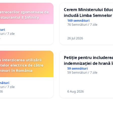
Cerem Ministerului Educ
etrecerilor zgomotoase de
includă Limba Semnelor 
estaurantul 8 Infinity
alfabetul Braille în școlil
169 semnături
76 Semnături / 7 zile
Republica Moldova!
uri
ri / 7 zile
6
26 Jul 2026
Petiție pentru includere
interzicerea utilizării
indemnizației de hrană î
telor electrice de către
de bază și protejarea gra
59 semnături
inori în România
59 Semnături / 7 zile
de vechime pentru asiste
personali
nături
ri / 7 zile
26
6 Aug 2026