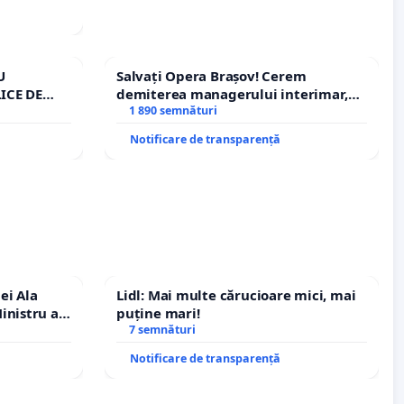
U
Salvați Opera Brașov! Cerem
ICE DE
demiterea managerului interimar,
A
Petrean Lucian-Marius!
1 890 semnături
Notificare de transparență
ei Ala
Lidl: Mai multe cărucioare mici, mai
inistru al
puține mari!
7 semnături
Notificare de transparență