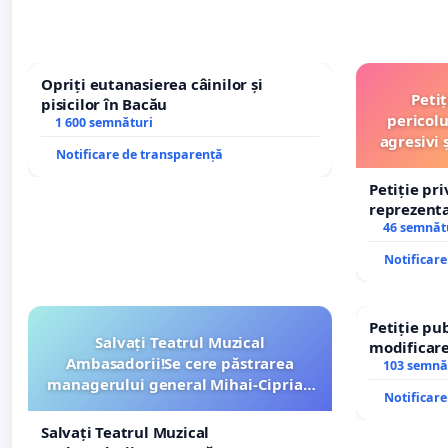
Opriți eutanasierea câinilor și
Peti
pisicilor în Bacău
pericolu
1 600 semnături
agresivi 
Notificare de transparență
Petiție pr
reprezentat
stăpân di
46 semnăt
Notificar
Petiție pub
Salvați Teatrul Muzical
modificare
Ambasadorii!Se cere păstrarea
– Hanu Con
103 semnă
managerului general Mihai-Ciprian
traseului î
Notificar
ROGOJAN
Salvați Teatrul Muzical