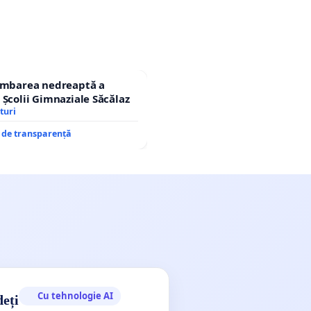
himbarea nedreaptă a
 Școlii Gimnaziale Săcălaz
turi
e de transparență
Cu tehnologie AI
deți