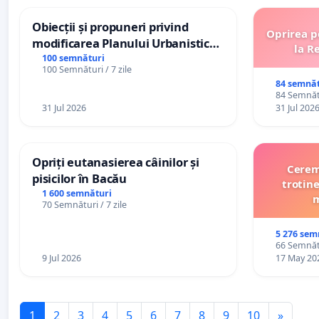
Obiecții și propuneri privind
Oprirea p
modificarea Planului Urbanistic
la R
General al orașului Ialoveni
100 semnături
100 Semnături / 7 zile
84 semnăt
84 Semnătu
31 Jul 2026
31 Jul 202
Opriți eutanasierea câinilor și
Cerem 
pisicilor în Bacău
trotine
1 600 semnături
m
70 Semnături / 7 zile
5 276 sem
66 Semnătu
9 Jul 2026
17 May 20
1
2
3
4
5
6
7
8
9
10
»