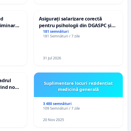
nd
Asigurați salarizare corectă
criminarea
pentru psihologii din DGASPC și
ți de
spitale
181 semnături
181 Semnături / 7 zile
„Gorici”
31 Jul 2026
cadrul
Suplimentare locuri rezidențiat
vind noul
medicină generală
(PUG)
3 480 semnături
109 Semnături / 7 zile
20 Nov 2025