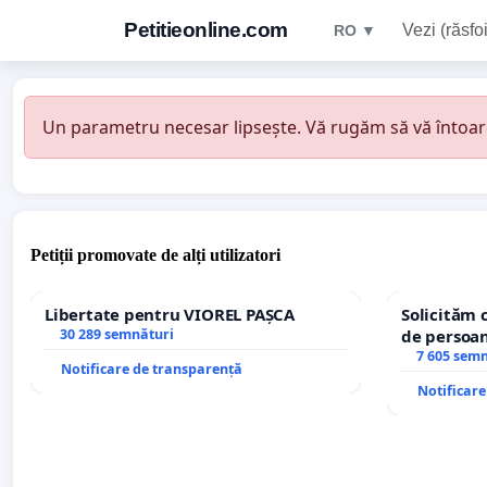
Petitieonline.com
Vezi (răsfoi
RO ▼
Un parametru necesar lipsește. Vă rugăm să vă întoarceț
Petiții promovate de alți utilizatori
Libertate pentru VIOREL PAȘCA
Solicităm 
30 289 semnături
de persoan
7 605 sem
Notificare de transparență
Notificar