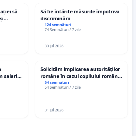
ației să
Să fie întărite măsurile împotriva
și
discriminării
e din
124 semnături
74 Semnături / 7 zile
30 Jul 2026
a
Solicităm implicarea autorităților
n salariul
române în cazul copilului român
dațiilor
Wiliam Kristian Gheorghe, aflat în
54 semnături
54 Semnături / 7 zile
nții
plasament în Danemarca de 12
ani
31 Jul 2026