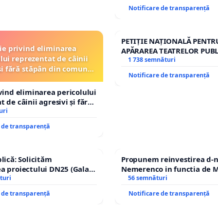
Notificare de transparență
PETIȚIE NAȚIONALĂ PENTR
ție privind eliminarea
APĂRAREA TEATRELOR PUBL
lui reprezentat de câinii
REPERTORIU DIN ROMÂNI
1 738 semnături
și fără stăpân din comuna
Notificare de transparență
Tunari
ivind eliminarea pericolului
 de câinii agresivi și fără
n comuna Tunari
uri
e de transparență
lică: Solicităm
Propunem reinvestirea d-n
a proiectului DN25 (Galați
Nemerenco in functia de M
achi) prin devierea
turi
Sanatatii
56 semnături
n afara localităților!
e de transparență
Notificare de transparență