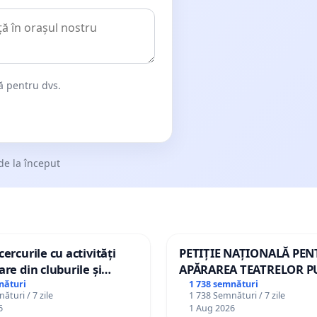
dă pentru dvs.
de la început
ercurile cu activități
PETIȚIE NAȚIONALĂ PE
are din cluburile și
APĂRAREA TEATRELOR P
opiilor
DE REPERTORIU DIN RO
nături
1 738 semnături
ături / 7 zile
1 738 Semnături / 7 zile
6
1 Aug 2026