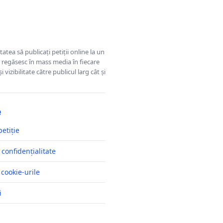
tatea să publicați petiții online la un
se regăsesc în mass media în fiecare
 vizibilitate către publicul larg cât și
e
petiție
 confidențialitate
 cookie-urile
i