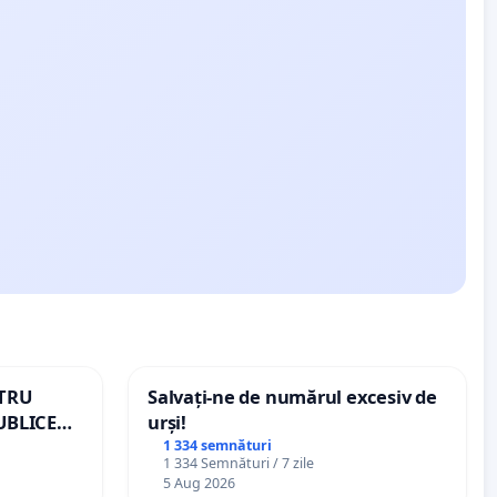
NTRU
Salvați-ne de numărul excesiv de
UBLICE
urși!
MÂNIA
1 334 semnături
1 334 Semnături / 7 zile
5 Aug 2026