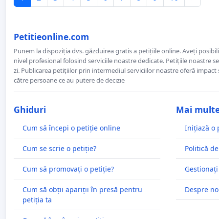
Petitieonline.com
Punem la dispoziția dvs. găzduirea gratis a petițiile online. Aveți posibili
nivel profesional folosind serviciile noastre dedicate. Petițiile noastre 
zi. Publicarea petițiilor prin intermediul serviciilor noastre oferă impact și
către persoane ce au putere de decizie
Ghiduri
Mai mult
Cum să începi o petiție online
Inițiază o 
Cum se scrie o petiție?
Politică de
Cum să promovați o petiție?
Gestionați
Cum să obții apariții în presă pentru
Despre no
petiția ta