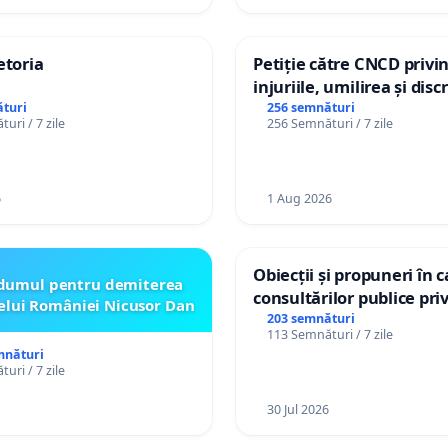
etoria
Petiție către CNCD privi
injuriile, umilirea și dis
persoanelor cu dizabilită
turi
256 semnături
uri / 7 zile
256 Semnături / 7 zile
către utilizatorul TikTok 
6
1 Aug 2026
Obiecții și propuneri în 
dumul pentru demiterea
consultărilor publice pri
elui României Nicusor Dan
Plan Urbanistic General 
203 semnături
113 Semnături / 7 zile
Ialoveni
mnături
uri / 7 zile
30 Jul 2026