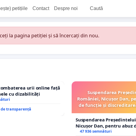
ește) petițiile
Contact
Despre noi
Caută
i la pagina petiției și să încercați din nou.
combaterea urii online față
Suspendarea Președi
ele cu dizabilități
României, Nicușor Dan, p
nături
de funcție și discreditare
e de transparență
Suspendarea Președintelui
Nicușor Dan, pentru abuz d
și discreditarea statului
47 936 semnături