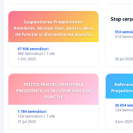
Stop cerș
Suspendarea Președintelui
României, Nicușor Dan, pentru abuz
553 semnă
de funcție și discreditarea statului
314 Semnăt
47 936 semnături
380 Semnături / 7 zile
1 Oct 2025
30 Jul 202
PETIȚIE PENTRU DEMITEREA
Referen
PREȘEDINTELUI NICUȘOR DAN DIN
Preşedint
FUNCȚIE
26 654 se
124 Semnăt
1 784 semnături
129 Semnături / 7 zile
31 Jul 2025
4 Jun 2025