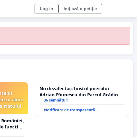
Log in
Inițiază o petiție
Nu dezafectați bustul poetului
ntelui
Adrian Păunescu din Parcul Grădina
entru abuz
Icoanei! Stop cenzurii culturale!
36 semnături
a statului
Notificare de transparență
 României,
e funcție