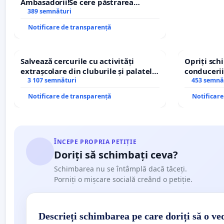
Ambasadorii!Se cere păstrarea
managerului general Mihai-Ciprian
389 semnături
ROGOJAN
Notificare de transparență
Salvează cercurile cu activități
Opriți sc
extrașcolare din cluburile și palatele
conducerii
copiilor
3 107 semnături
453 semnă
Notificare de transparență
Notificar
ÎNCEPE PROPRIA PETIȚIE
Doriți să schimbați ceva?
Schimbarea nu se întâmplă dacă tăceți.
Porniți o mișcare socială creând o petiție.
Descrieți schimbarea pe care doriți să o ve