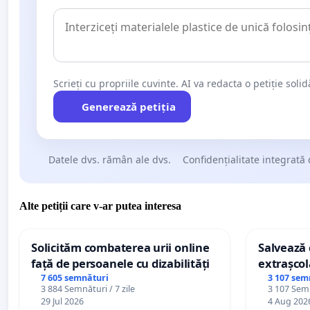
Scrieți cu propriile cuvinte. AI va redacta o petiție soli
Generează petiția
Datele dvs. rămân ale dvs.
Confidențialitate integrată 
Alte petiții care v-ar putea interesa
Solicităm combaterea urii online
Salvează c
față de persoanele cu dizabilități
extrașcol
palatele c
7 605 semnături
3 107 sem
3 884 Semnături / 7 zile
3 107 Semn
29 Jul 2026
4 Aug 202