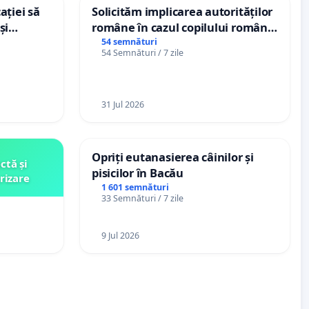
ației să
Solicităm implicarea autorităților
și
române în cazul copilului român
e din
Wiliam Kristian Gheorghe, aflat în
54 semnături
54 Semnături / 7 zile
plasament în Danemarca de 12
ani
31 Jul 2026
Opriți eutanasierea câinilor și
ctă și
pisicilor în Bacău
rizare
1 601 semnături
33 Semnături / 7 zile
9 Jul 2026