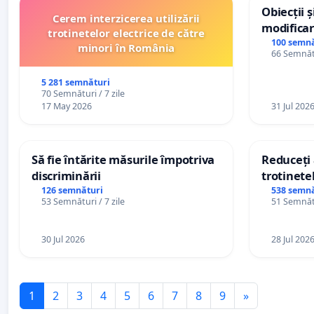
Obiecții 
Cerem interzicerea utilizării
modificar
trotinetelor electrice de către
General a
100 semnă
minori în România
66 Semnătu
5 281 semnături
70 Semnături / 7 zile
17 May 2026
31 Jul 202
Să fie întărite măsurile împotriva
Reduceți 
discriminării
trotinetel
126 semnături
538 semnă
53 Semnături / 7 zile
51 Semnătu
30 Jul 2026
28 Jul 202
1
2
3
4
5
6
7
8
9
»