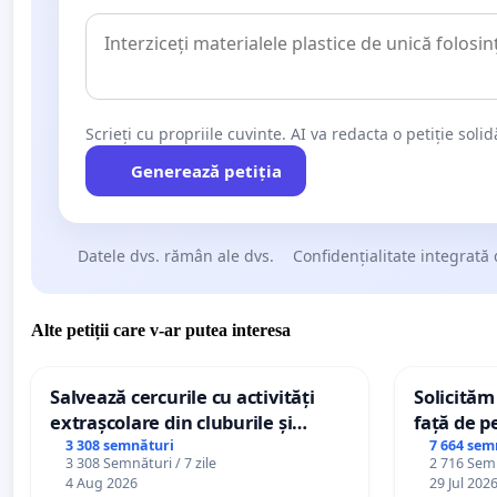
Scrieți cu propriile cuvinte. AI va redacta o petiție soli
Generează petiția
Datele dvs. rămân ale dvs.
Confidențialitate integrată 
Alte petiții care v-ar putea interesa
Salvează cercurile cu activități
Solicităm
extrașcolare din cluburile și
față de p
palatele copiilor
3 308 semnături
7 664 sem
3 308 Semnături / 7 zile
2 716 Semn
4 Aug 2026
29 Jul 202