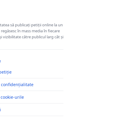
tatea să publicați petiții online la un
se regăsesc în mass media în fiecare
 vizibilitate către publicul larg cât și
e
petiție
 confidențialitate
 cookie-urile
i