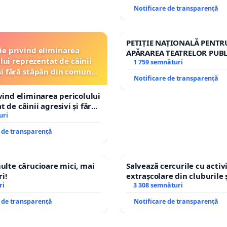
Notificare de transparență
PETIȚIE NAȚIONALĂ PENTR
ție privind eliminarea
APĂRAREA TEATRELOR PUBL
lui reprezentat de câinii
REPERTORIU DIN ROMÂNI
1 759 semnături
și fără stăpân din comuna
Notificare de transparență
Tunari
ivind eliminarea pericolului
 de câinii agresivi și fără
n comuna Tunari
uri
e de transparență
multe cărucioare mici, mai
Salvează cercurile cu activi
i!
extrașcolare din cluburile 
ri
copiilor
3 308 semnături
e de transparență
Notificare de transparență