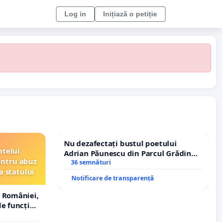
Log in
Inițiază o petiție
Nu dezafectați bustul poetului
ntelui
Adrian Păunescu din Parcul Grădina
entru abuz
Icoanei! Stop cenzurii culturale!
36 semnături
a statului
Notificare de transparență
 României,
e funcție