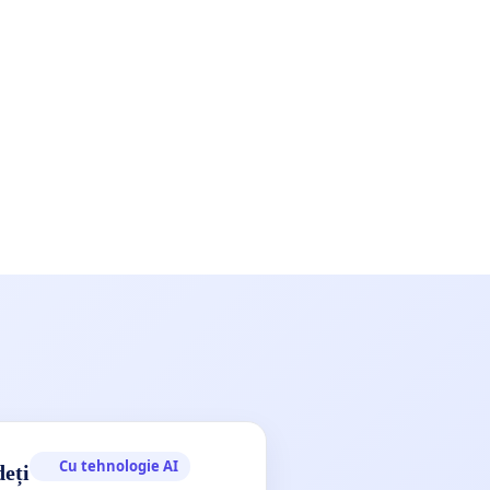
Cu tehnologie AI
deți