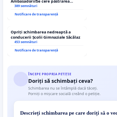
Ambasadorii!Se cere păstrarea
managerului general Mihai-Ciprian
389 semnături
ROGOJAN
Notificare de transparență
Opriți schimbarea nedreaptă a
conducerii Școlii Gimnaziale Săcălaz
453 semnături
Notificare de transparență
ÎNCEPE PROPRIA PETIȚIE
Doriți să schimbați ceva?
Schimbarea nu se întâmplă dacă tăceți.
Porniți o mișcare socială creând o petiție.
Descrieți schimbarea pe care doriți să o ve