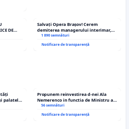
U
Salvați Opera Brașov! Cerem
ICE DE
demiterea managerului interimar,
A
Petrean Lucian-Marius!
1 890 semnături
Notificare de transparență
tăți
Propunem reinvestirea d-nei Ala
și palatele
Nemerenco in functia de Ministru al
Sanatatii
56 semnături
Notificare de transparență