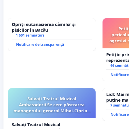
Opriți eutanasierea câinilor și
Peti
pisicilor în Bacău
pericolu
1 601 semnături
agresivi 
Notificare de transparență
Petiție pr
reprezentat
stăpân di
46 semnăt
Notificar
Lidl: Mai 
Salvați Teatrul Muzical
puține mar
Ambasadorii!Se cere păstrarea
7 semnătu
managerului general Mihai-Ciprian
Notificar
ROGOJAN
Salvați Teatrul Muzical