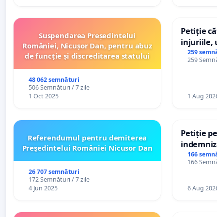
Petiție c
Suspendarea Președintelui
injuriile,
României, Nicușor Dan, pentru abuz
persoanel
259 semnă
de funcție și discreditarea statului
259 Semnăt
către util
48 062 semnături
506 Semnături / 7 zile
1 Oct 2025
1 Aug 202
Petiție p
Referendumul pentru demiterea
indemniza
Preşedintelui României Nicusor Dan
de bază ș
166 semnă
166 Semnăt
de vechim
26 707 semnături
personali
172 Semnături / 7 zile
4 Jun 2025
6 Aug 202