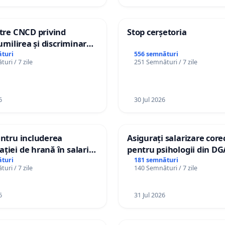
ătre CNCD privind
Stop cerșetoria
 umilirea și discriminarea
or cu dizabilități de
turi
556 semnături
uri / 7 zile
251 Semnături / 7 zile
izatorul TikTok „Gorici”
6
30 Jul 2026
entru includerea
Asigurați salarizare core
ției de hrană în salariul
pentru psihologii din DG
i protejarea gradațiilor
spitale
turi
181 semnături
uri / 7 zile
140 Semnături / 7 zile
e pentru asistenții
6
31 Jul 2026