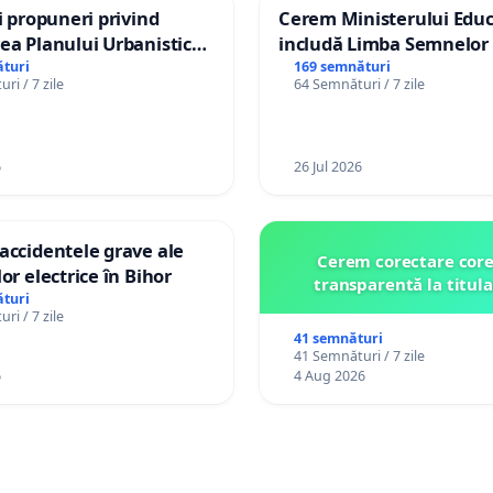
și propuneri privind
Cerem Ministerului Educ
ea Planului Urbanistic
includă Limba Semnelor 
l orașului Ialoveni
alfabetul Braille în școlil
turi
169 semnături
ri / 7 zile
64 Semnături / 7 zile
Republica Moldova!
6
26 Jul 2026
accidentele grave ale
Cerem corectare core
or electrice în Bihor
transparentă la titula
turi
ri / 7 zile
41 semnături
41 Semnături / 7 zile
6
4 Aug 2026