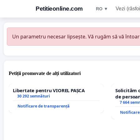
Petitieonline.com
Vezi (răsfoi
RO ▼
Un parametru necesar lipsește. Vă rugăm să vă întoarceț
Petiții promovate de alți utilizatori
Libertate pentru VIOREL PAȘCA
Solicităm 
30 292 semnături
de persoan
7 664 sem
Notificare de transparență
Notificar