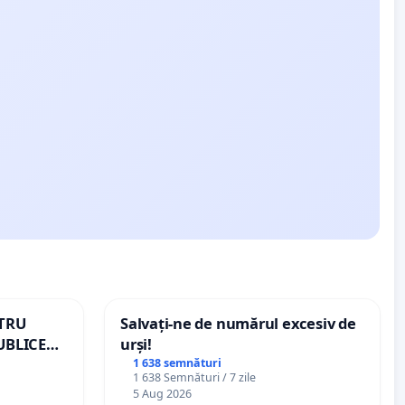
NTRU
Salvați-ne de numărul excesiv de
UBLICE
urși!
MÂNIA
1 638 semnături
1 638 Semnături / 7 zile
5 Aug 2026