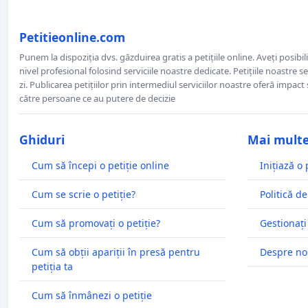
Petitieonline.com
Punem la dispoziția dvs. găzduirea gratis a petițiile online. Aveți posibili
nivel profesional folosind serviciile noastre dedicate. Petițiile noastre 
zi. Publicarea petițiilor prin intermediul serviciilor noastre oferă impact și
către persoane ce au putere de decizie
Ghiduri
Mai mult
Cum să începi o petiție online
Inițiază o 
Cum se scrie o petiție?
Politică de
Cum să promovați o petiție?
Gestionați
Cum să obții apariții în presă pentru
Despre no
petiția ta
Cum să înmânezi o petiție