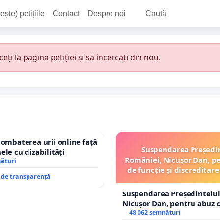
ește) petițiile
Contact
Despre noi
Caută
i la pagina petiției și să încercați din nou.
combaterea urii online față
Suspendarea Președi
ele cu dizabilități
României, Nicușor Dan, p
nături
de funcție și discreditare
e de transparență
Suspendarea Președintelui
Nicușor Dan, pentru abuz d
și discreditarea statului
48 062 semnături