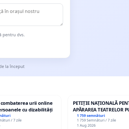
dă pentru dvs.
de la început
 combaterea urii online
PETIȚIE NAȚIONALĂ PE
ersoanele cu dizabilități
APĂRAREA TEATRELOR P
DE REPERTORIU DIN RO
nături
1 759 semnături
ături / 7 zile
1 759 Semnături / 7 zile
6
1 Aug 2026