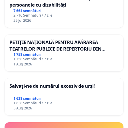
persoanele cu dizabilități
7 664 semnături
2 716 Semnături / 7 zile
29 Jul 2026
PETIȚIE NAȚIONALĂ PENTRU APĂRAREA
TEATRELOR PUBLICE DE REPERTORIU DIN
ROMÂNIA
1 758 semnături
1 758 Semnături / 7 zile
1 Aug 2026
Salvați-ne de numărul excesiv de urși!
1 638 semnături
1 638 Semnături / 7 zile
5 Aug 2026