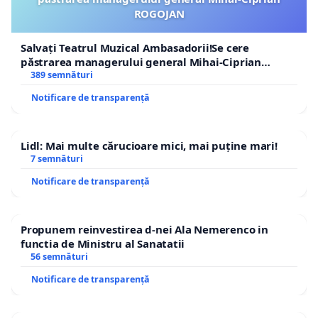
ROGOJAN
Salvați Teatrul Muzical Ambasadorii!Se cere
păstrarea managerului general Mihai-Ciprian
ROGOJAN
389 semnături
Notificare de transparență
Lidl: Mai multe cărucioare mici, mai puține mari!
7 semnături
Notificare de transparență
Propunem reinvestirea d-nei Ala Nemerenco in
functia de Ministru al Sanatatii
56 semnături
Notificare de transparență