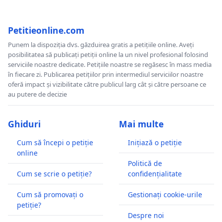
Petitieonline.com
Punem la dispoziția dvs. găzduirea gratis a petițiile online. Aveți
posibilitatea să publicați petiții online la un nivel profesional folosind
serviciile noastre dedicate. Petițiile noastre se regăsesc în mass media
în fiecare zi. Publicarea petițiilor prin intermediul serviciilor noastre
oferă impact și vizibilitate către publicul larg cât și către persoane ce
au putere de decizie
Ghiduri
Mai multe
Cum să începi o petiție
Inițiază o petiție
online
Politică de
Cum se scrie o petiție?
confidențialitate
Cum să promovați o
Gestionați cookie-urile
petiție?
Despre noi