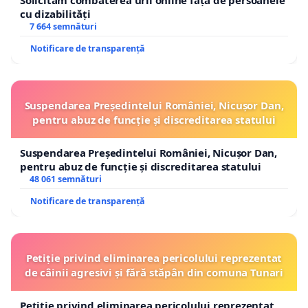
Solicităm combaterea urii online față de persoanele
cu dizabilități
7 664 semnături
Notificare de transparență
Suspendarea Președintelui României, Nicușor Dan,
pentru abuz de funcție și discreditarea statului
Suspendarea Președintelui României, Nicușor Dan,
pentru abuz de funcție și discreditarea statului
48 061 semnături
Notificare de transparență
Petiție privind eliminarea pericolului reprezentat
de câinii agresivi și fără stăpân din comuna Tunari
Petiție privind eliminarea pericolului reprezentat