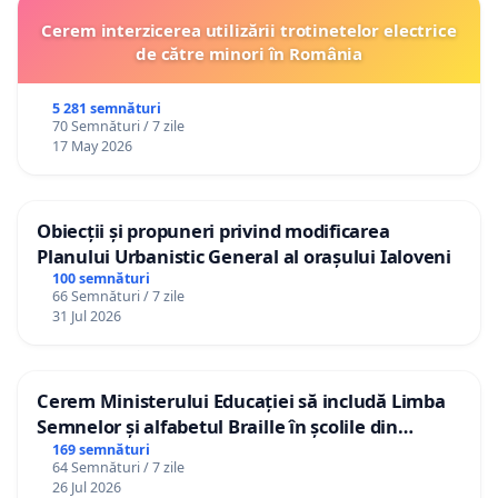
Cerem interzicerea utilizării trotinetelor electrice
de către minori în România
5 281 semnături
70 Semnături / 7 zile
17 May 2026
Obiecții și propuneri privind modificarea
Planului Urbanistic General al orașului Ialoveni
100 semnături
66 Semnături / 7 zile
31 Jul 2026
Cerem Ministerului Educației să includă Limba
Semnelor și alfabetul Braille în școlile din
Republica Moldova!
169 semnături
64 Semnături / 7 zile
26 Jul 2026