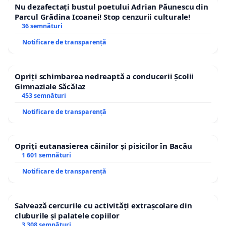
Nu dezafectați bustul poetului Adrian Păunescu din
Parcul Grădina Icoanei! Stop cenzurii culturale!
36 semnături
Notificare de transparență
Opriți schimbarea nedreaptă a conducerii Școlii
Gimnaziale Săcălaz
453 semnături
Notificare de transparență
Opriți eutanasierea câinilor și pisicilor în Bacău
1 601 semnături
Notificare de transparență
Salvează cercurile cu activități extrașcolare din
cluburile și palatele copiilor
3 308 semnături