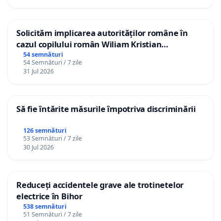
Solicităm implicarea autorităților române în
cazul copilului român Wiliam Kristian
Gheorghe, aflat în plasament în Danemarca de
54 semnături
54 Semnături / 7 zile
12 ani
31 Jul 2026
Să fie întărite măsurile împotriva discriminării
126 semnături
53 Semnături / 7 zile
30 Jul 2026
Reduceți accidentele grave ale trotinetelor
electrice în Bihor
538 semnături
51 Semnături / 7 zile