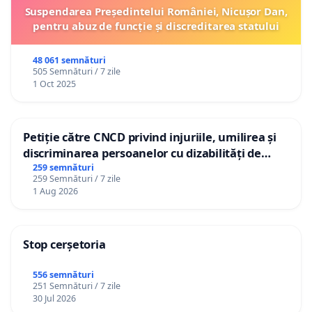
Suspendarea Președintelui României, Nicușor Dan,
pentru abuz de funcție și discreditarea statului
48 061 semnături
505 Semnături / 7 zile
1 Oct 2025
Petiție către CNCD privind injuriile, umilirea și
discriminarea persoanelor cu dizabilități de
către utilizatorul TikTok „Gorici”
259 semnături
259 Semnături / 7 zile
1 Aug 2026
Stop cerșetoria
556 semnături
251 Semnături / 7 zile
30 Jul 2026