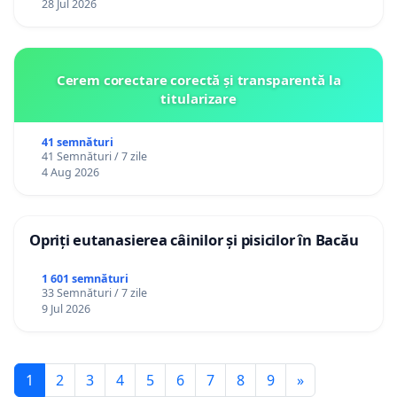
28 Jul 2026
Cerem corectare corectă și transparentă la
titularizare
41 semnături
41 Semnături / 7 zile
4 Aug 2026
Opriți eutanasierea câinilor și pisicilor în Bacău
1 601 semnături
33 Semnături / 7 zile
9 Jul 2026
1
2
3
4
5
6
7
8
9
»