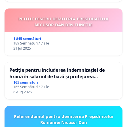
PETIȚIE PENTRU DEMITEREA PREȘEDINTELUI
NICUȘOR DAN DIN FUNCȚIE
1 845 semnături
189 Semnături / 7 zile
31 Jul 2025
Petiție pentru includerea indemnizației de
hrană în salariul de bază și protejarea
gradațiilor de vechime pentru asistenții
165 semnături
165 Semnături / 7 zile
personali
6 Aug 2026
Referendumul pentru demiterea Preşedintelui
României Nicusor Dan