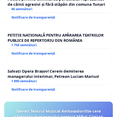
de câinii agresivi și fără stăpân din comuna Tunari
46 semnături
Notificare de transparență
PETIȚIE NAȚIONALĂ PENTRU APĂRAREA TEATRELOR
PUBLICE DE REPERTORIU DIN ROMÂNIA
1 758 semnături
Notificare de transparență
Salvați Opera Brașov! Cerem demiterea
managerului interimar, Petrean Lucian-Marius!
1 890 semnături
Notificare de transparență
Salvați Teatrul Muzical Ambasadorii!Se cere
păstrarea managerului general Mihai-Ciprian