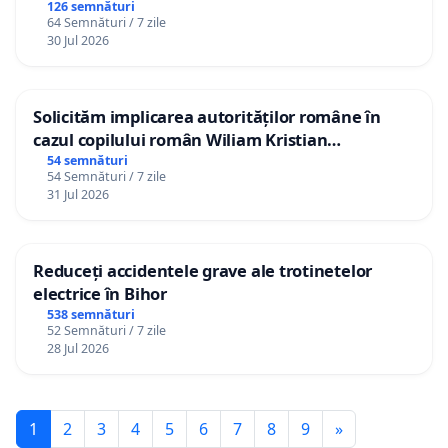
126 semnături
64 Semnături / 7 zile
30 Jul 2026
Solicităm implicarea autorităților române în
cazul copilului român Wiliam Kristian
Gheorghe, aflat în plasament în Danemarca de
54 semnături
54 Semnături / 7 zile
12 ani
31 Jul 2026
Reduceți accidentele grave ale trotinetelor
electrice în Bihor
538 semnături
52 Semnături / 7 zile
28 Jul 2026
1
2
3
4
5
6
7
8
9
»