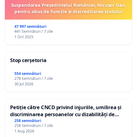
Suspendarea Președintelui României, Nicușor Dan,
pentru abuz de funcție și discreditarea statului
47 997 semnături
441 Semnături / 7 zile
1 Oct 2025
Stop cerșetoria
554 semnături
278 Semnături / 7 zile
30 Jul 2026
Petiție către CNCD privind injuriile, umilirea și
discriminarea persoanelor cu dizabilități de
către utilizatorul TikTok „Gorici”
258 semnături
258 Semnături / 7 zile
1 Aug 2026