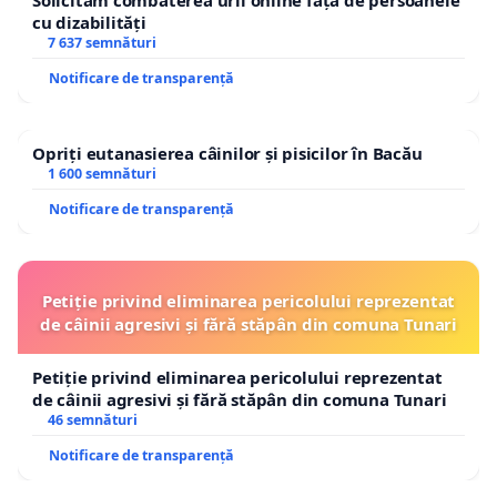
Solicităm combaterea urii online față de persoanele
cu dizabilități
7 637 semnături
Notificare de transparență
Opriți eutanasierea câinilor și pisicilor în Bacău
1 600 semnături
Notificare de transparență
Petiție privind eliminarea pericolului reprezentat
de câinii agresivi și fără stăpân din comuna Tunari
Petiție privind eliminarea pericolului reprezentat
de câinii agresivi și fără stăpân din comuna Tunari
46 semnături
Notificare de transparență