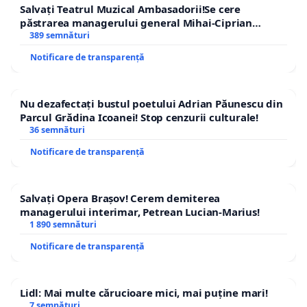
Salvați Teatrul Muzical Ambasadorii!Se cere
păstrarea managerului general Mihai-Ciprian
ROGOJAN
389 semnături
Notificare de transparență
Nu dezafectați bustul poetului Adrian Păunescu din
Parcul Grădina Icoanei! Stop cenzurii culturale!
36 semnături
Notificare de transparență
Salvați Opera Brașov! Cerem demiterea
managerului interimar, Petrean Lucian-Marius!
1 890 semnături
Notificare de transparență
Lidl: Mai multe cărucioare mici, mai puține mari!
7 semnături