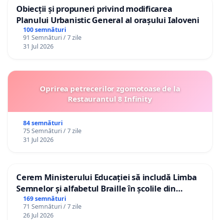
Obiecții și propuneri privind modificarea
Planului Urbanistic General al orașului Ialoveni
100 semnături
91 Semnături / 7 zile
31 Jul 2026
Oprirea petrecerilor zgomotoase de la
Restaurantul 8 Infinity
84 semnături
75 Semnături / 7 zile
31 Jul 2026
Cerem Ministerului Educației să includă Limba
Semnelor și alfabetul Braille în școlile din
Republica Moldova!
169 semnături
71 Semnături / 7 zile
26 Jul 2026