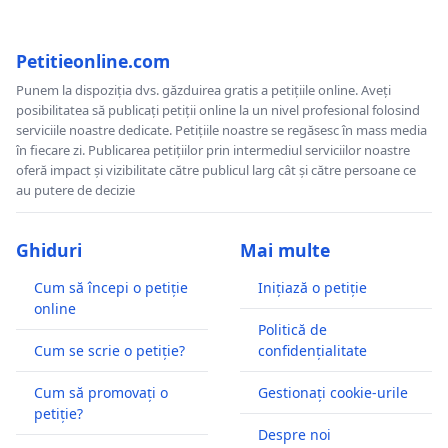
Petitieonline.com
Punem la dispoziția dvs. găzduirea gratis a petițiile online. Aveți
posibilitatea să publicați petiții online la un nivel profesional folosind
serviciile noastre dedicate. Petițiile noastre se regăsesc în mass media
în fiecare zi. Publicarea petițiilor prin intermediul serviciilor noastre
oferă impact și vizibilitate către publicul larg cât și către persoane ce
au putere de decizie
Ghiduri
Mai multe
Cum să începi o petiție
Inițiază o petiție
online
Politică de
Cum se scrie o petiție?
confidențialitate
Cum să promovați o
Gestionați cookie-urile
petiție?
Despre noi