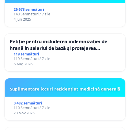
26 673 semnături
140 Semnături / 7 zile
4 Jun 2025
Petiție pentru includerea indemnizației de
hrană în salariul de bază și protejarea
gradațiilor de vechime pentru asistenții
119 semnături
119 Semnături / 7 zile
personali
6 Aug 2026
Suplimentare locuri rezidențiat medicină generală
3 482 semnături
110 Semnături / 7 zile
20 Nov 2025