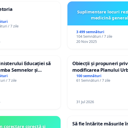
etoria
Suplimentare locuri rez
medicină genera
turi
uri / 7 zile
3 499 semnături
104 Semnături / 7 zile
6
20 Nov 2025
isterului Educației să
Obiecții și propuneri pri
imba Semnelor și
modificarea Planului Urb
Braille în școlile din
General al orașului Ialo
turi
100 semnături
ri / 7 zile
61 Semnături / 7 zile
a Moldova!
6
31 Jul 2026
Să fie întărite măsurile 
 corectare corectă și