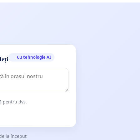
Cu tehnologie AI
deți
dă pentru dvs.
de la început