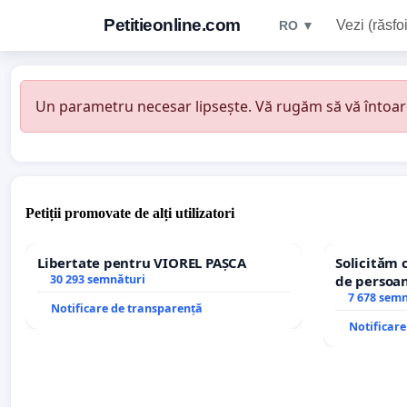
Petitieonline.com
Vezi (răsfoi
RO ▼
Un parametru necesar lipsește. Vă rugăm să vă întoarceț
Petiții promovate de alți utilizatori
Libertate pentru VIOREL PAȘCA
Solicităm 
30 293 semnături
de persoan
7 678 sem
Notificare de transparență
Notificar