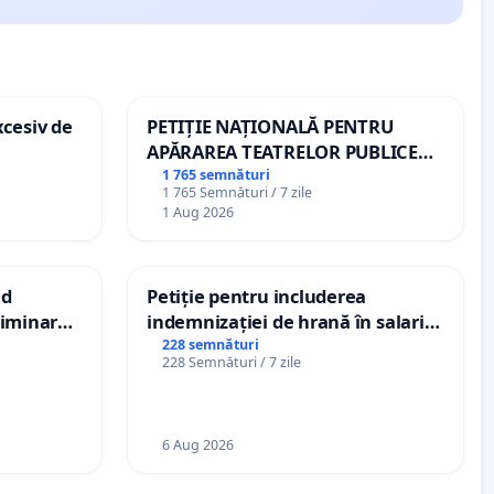
xcesiv de
PETIȚIE NAȚIONALĂ PENTRU
APĂRAREA TEATRELOR PUBLICE
DE REPERTORIU DIN ROMÂNIA
1 765 semnături
1 765 Semnături / 7 zile
1 Aug 2026
nd
Petiție pentru includerea
criminarea
indemnizației de hrană în salariul
ți de
de bază și protejarea gradațiilor
228 semnături
228 Semnături / 7 zile
„Gorici”
de vechime pentru asistenții
personali
6 Aug 2026