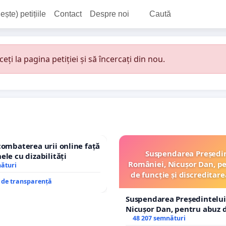
ește) petițiile
Contact
Despre noi
Caută
i la pagina petiției și să încercați din nou.
combaterea urii online față
Suspendarea Președi
ele cu dizabilități
României, Nicușor Dan, p
nături
de funcție și discreditare
e de transparență
Suspendarea Președintelui
Nicușor Dan, pentru abuz d
și discreditarea statului
48 207 semnături