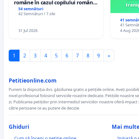
române în cazul copilului român
trans
Wiliam Kristian Gheorghe, aflat în
54 semnături
42 Semnături / 7 zile
plasament în Danemarca de 12
41 semnăt
ani
41 Semnătu
31 Jul 2026
4 Aug 202
1
2
3
4
5
6
7
8
9
»
Petitieonline.com
Punem la dispoziția dvs. găzduirea gratis a petițiile online. Aveți posibili
nivel profesional folosind serviciile noastre dedicate. Petițiile noastre 
zi. Publicarea petițiilor prin intermediul serviciilor noastre oferă impact și
către persoane ce au putere de decizie
Ghiduri
Mai mult
Cum să începi o petiție online
Inițiază o 