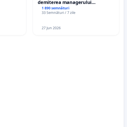
demiterea managerului
interimar, Petrean Lucian-Marius!
1 890 semnături
33 Semnături / 7 zile
27 Jun 2026