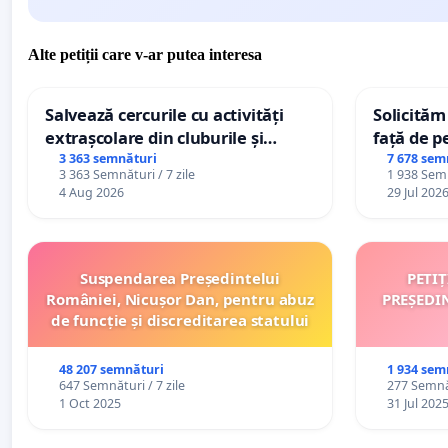
Alte petiții care v-ar putea interesa
Salvează cercurile cu activități
Solicităm
extrașcolare din cluburile și
față de p
palatele copiilor
3 363 semnături
7 678 sem
3 363 Semnături / 7 zile
1 938 Semn
4 Aug 2026
29 Jul 202
Suspendarea Președintelui
PETI
României, Nicușor Dan, pentru abuz
PREȘEDI
de funcție și discreditarea statului
48 207 semnături
1 934 sem
647 Semnături / 7 zile
277 Semnăt
1 Oct 2025
31 Jul 202