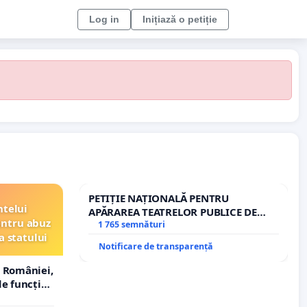
Log in
Inițiază o petiție
PETIȚIE NAȚIONALĂ PENTRU
ntelui
APĂRAREA TEATRELOR PUBLICE DE
entru abuz
REPERTORIU DIN ROMÂNIA
1 765 semnături
a statului
Notificare de transparență
 României,
e funcție