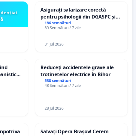
Asigurați salarizare corectă
idențiat
pentru psihologii din DGASPC și
lă
spitale
186 semnături
89 Semnături / 7 zile
31 Jul 2026
vind
Reduceți accidentele grave ale
anistic
trotinetelor electrice în Bihor
veni
538 semnături
48 Semnături / 7 zile
28 Jul 2026
împotriva
Salvați Opera Brașov! Cerem