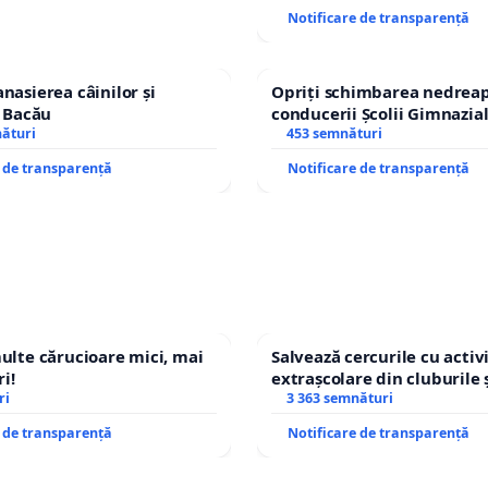
Notificare de transparență
nasierea câinilor și
Opriți schimbarea nedreap
n Bacău
conducerii Școlii Gimnazia
nături
453 semnături
e de transparență
Notificare de transparență
multe cărucioare mici, mai
Salvează cercurile cu activi
i!
extrașcolare din cluburile 
ri
copiilor
3 363 semnături
e de transparență
Notificare de transparență