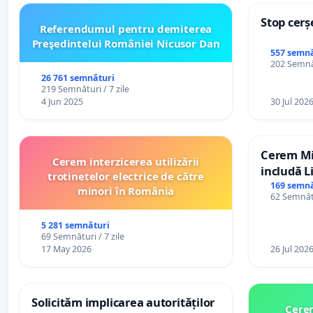
Stop cerș
Referendumul pentru demiterea
Preşedintelui României Nicusor Dan
557 semnă
202 Semnăt
26 761 semnături
219 Semnături / 7 zile
4 Jun 2025
30 Jul 202
Cerem Min
Cerem interzicerea utilizării
includă L
trotinetelor electrice de către
alfabetul 
169 semnă
minori în România
62 Semnătu
Republic
5 281 semnături
69 Semnături / 7 zile
17 May 2026
26 Jul 202
Solicităm implicarea autorităților
Cerem