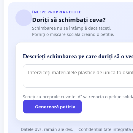
ÎNCEPE PROPRIA PETIȚIE
Doriți să schimbați ceva?
Schimbarea nu se întâmplă dacă tăceți.
Porniți o mișcare socială creând o petiție.
Descrieți schimbarea pe care doriți să o ve
Scrieți cu propriile cuvinte. AI va redacta o petiție soli
Generează petiția
Datele dvs. rămân ale dvs.
Confidențialitate integrată 