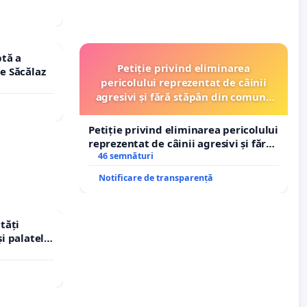
tă a
Petiție privind eliminarea
le Săcălaz
pericolului reprezentat de câinii
agresivi și fără stăpân din comuna
Tunari
Petiție privind eliminarea pericolului
reprezentat de câinii agresivi și fără
stăpân din comuna Tunari
46 semnături
Notificare de transparență
tăți
și palatele