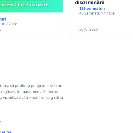
discriminării
parentă la titularizare
126 semnături
40 Semnături / 7 zile
uri
ri / 7 zile
6
30 Jul 2026
tatea să publicați petiții online la un
se regăsesc în mass media în fiecare
 vizibilitate către publicul larg cât și
e
petiție