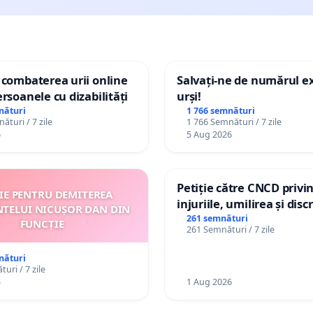
 combaterea urii online
Salvați-ne de numărul e
ersoanele cu dizabilități
urși!
nături
1 766 semnături
ături / 7 zile
1 766 Semnături / 7 zile
6
5 Aug 2026
Petiție către CNCD privi
ȚIE PENTRU DEMITEREA
injuriile, umilirea și dis
NTELUI NICUȘOR DAN DIN
persoanelor cu dizabilită
261 semnături
FUNCȚIE
261 Semnături / 7 zile
către utilizatorul TikTok 
nături
uri / 7 zile
5
1 Aug 2026