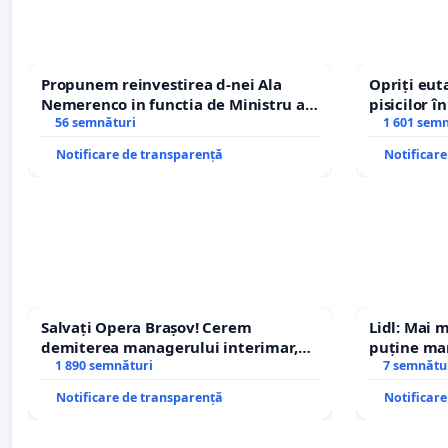
Propunem reinvestirea d-nei Ala
Opriți euta
Nemerenco in functia de Ministru al
pisicilor î
Sanatatii
56 semnături
1 601 sem
Notificare de transparență
Notificar
Salvați Opera Brașov! Cerem
Lidl: Mai 
demiterea managerului interimar,
puține mar
Petrean Lucian-Marius!
1 890 semnături
7 semnătu
Notificare de transparență
Notificar