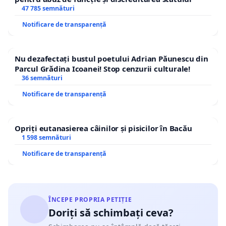
acest link:
https://www.petitieonline.com/a/319
47 785 semnături
♦️ Pe Facebook, am publicat petiția la acest link:
h
Notificare de transparență
#MonaPetruț
Nu dezafectați bustul poetului Adrian Păunescu din
Parcul Grădina Icoanei! Stop cenzurii culturale!
36 semnături
Notificare de transparență
Opriți eutanasierea câinilor și pisicilor în Bacău
1 598 semnături
Notificare de transparență
ÎNCEPE PROPRIA PETIȚIE
Doriți să schimbați ceva?