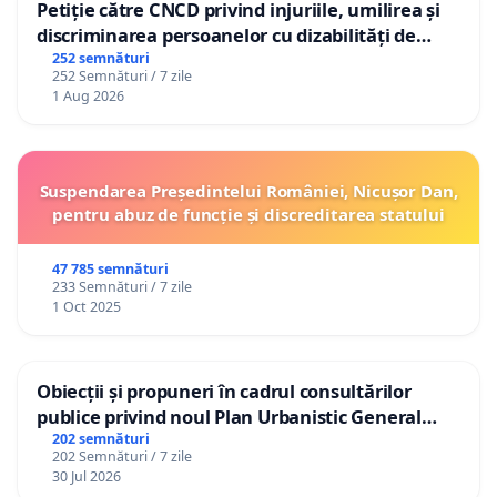
Petiție către CNCD privind injuriile, umilirea și
discriminarea persoanelor cu dizabilități de
către utilizatorul TikTok „Gorici”
252 semnături
252 Semnături / 7 zile
1 Aug 2026
Suspendarea Președintelui României, Nicușor Dan,
pentru abuz de funcție și discreditarea statului
47 785 semnături
233 Semnături / 7 zile
1 Oct 2025
Obiecții și propuneri în cadrul consultărilor
publice privind noul Plan Urbanistic General
(PUG) Ialoveni
202 semnături
202 Semnături / 7 zile
30 Jul 2026