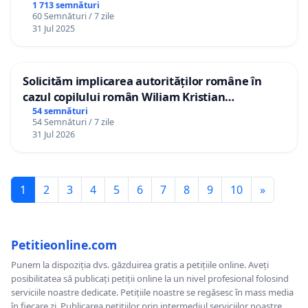
1 713 semnături
60 Semnături / 7 zile
31 Jul 2025
Solicităm implicarea autorităților române în
cazul copilului român Wiliam Kristian
Gheorghe, aflat în plasament în Danemarca de
54 semnături
54 Semnături / 7 zile
12 ani
31 Jul 2026
1
2
3
4
5
6
7
8
9
10
»
Petitieonline.com
Punem la dispoziția dvs. găzduirea gratis a petițiile online. Aveți
posibilitatea să publicați petiții online la un nivel profesional folosind
serviciile noastre dedicate. Petițiile noastre se regăsesc în mass media
în fiecare zi. Publicarea petițiilor prin intermediul serviciilor noastre