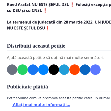
Raed Arafat NU ESTE ŞEFUL DSU❗ Folosiți excepția proc
1. De ce dr. Raed Arafat
NU A FOST NUMIT LEGAL ca
cu DSU şi cu CNSU❗
2. De ce ORDINELE șefului Departamentului pentru 
La termenul de judecată din 28 martie 2022, UN JUD
Solicitările din prezenta petiție le formulăm pe ba
NU ESTE ŞEFUL DSU❗
🔘 Departamentul pentru Situații de Urgență (DSU) a fo
(
http://legislatie.just.ro/Public/DetaliiDocument/155216
Distribuiți această petiție
Ministerul Sănătătii (conform Deciziei prim-ministrului
Ajută această petiție să obțină mai multe semnături.
🔘 Prin Decizia prim-ministrului Ponta nr.19/2014, dr. Ra
(
http://legislatie.just.ro/Public/DetaliiDocument/154898
🔘 Prin Decizia. prim-ministrului Ponta nr.20/2014, dr. Ra
Publicitate plătită
(
https://legeaz.net/monitorul-oficial-73-2014/decizia-p
🔘 În ORDINUL Ministerului Afacerilor Interne (M.A.I.) nr
Petitieonline.com va promova această petiție către un numă
Aflați mai multe informații...
reglementată coordonarea activităţii şi delegarea unor 