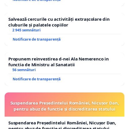
🔴
IMPORTANT!!! Oricare persoană interesată POATE C
COMPLETEZE DATELE PERSONALE (nume, prenume, localita
Salvează cercurile cu activități extrașcolare din
TRIMITĂ căt
re:
cluburile și palatele copiilor
2 945 semnături
➡️ PREŞEDINTELE ROMÂNIEI, DOMNUL KLAUS-WERNER IO
Notificare de transparență
➡️ GUVERNUL ROMÂNIEI, PRIM-MINISTRULUI Florin-Vasile
➡️ AVOCATUL POPORULUI, DOAMNA RENATE WEBER,
petit
Propunem reinvestirea d-nei Ala Nemerenco in
functia de Ministru al Sanatatii
56 semnături
➡️
DOAMNA PROCUROR GENERAL al Parchetului de pe lângă În
Notificare de transparență
******************************
Suspendarea Președintelui României, Nicușor Dan,
♦️ Stimați semnatari ai petiției, vă rog să vă conf
pentru abuz de funcție și discreditarea statului
cu care v-aţi înregistrat semnătura
❗
♦️ NOILE INFORMAŢII ŞI RĂSPUNSURILE PE CARE LE VOI P
Suspendarea Președintelui României, Nicușor Dan,
pentru abuz de funcție și discreditarea statului