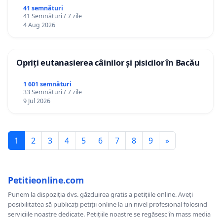
41 semnături
41 Semnături / 7 zile
4 Aug 2026
Opriți eutanasierea câinilor și pisicilor în Bacău
1 601 semnături
33 Semnături / 7 zile
9 Jul 2026
1
2
3
4
5
6
7
8
9
»
Petitieonline.com
Punem la dispoziția dvs. găzduirea gratis a petițiile online. Aveți
posibilitatea să publicați petiții online la un nivel profesional folosind
serviciile noastre dedicate. Petițiile noastre se regăsesc în mass media