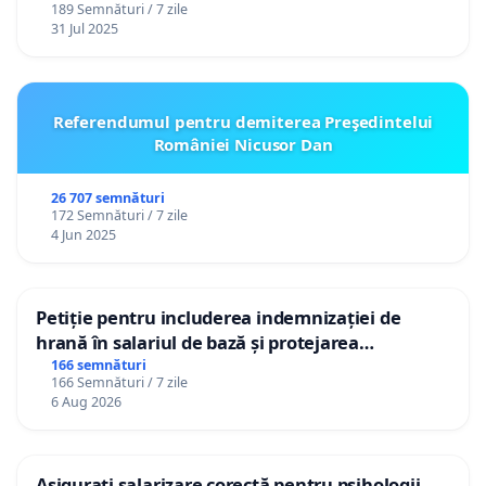
189 Semnături / 7 zile
31 Jul 2025
Referendumul pentru demiterea Preşedintelui
României Nicusor Dan
26 707 semnături
172 Semnături / 7 zile
4 Jun 2025
Petiție pentru includerea indemnizației de
hrană în salariul de bază și protejarea
gradațiilor de vechime pentru asistenții
166 semnături
166 Semnături / 7 zile
personali
6 Aug 2026
Asigurați salarizare corectă pentru psihologii