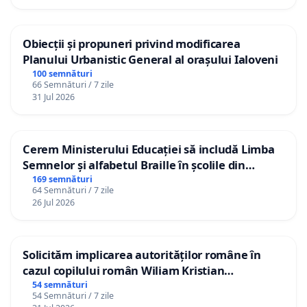
Obiecții și propuneri privind modificarea
Planului Urbanistic General al orașului Ialoveni
100 semnături
66 Semnături / 7 zile
31 Jul 2026
Cerem Ministerului Educației să includă Limba
Semnelor și alfabetul Braille în școlile din
Republica Moldova!
169 semnături
64 Semnături / 7 zile
26 Jul 2026
Solicităm implicarea autorităților române în
cazul copilului român Wiliam Kristian
Gheorghe, aflat în plasament în Danemarca de
54 semnături
54 Semnături / 7 zile
12 ani