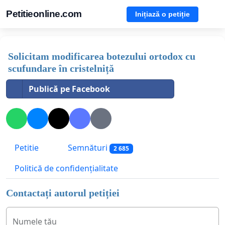
Petitieonline.com
Inițiază o petiție
Solicitam modificarea botezului ortodox cu
scufundare în cristelniță
Publică pe Facebook
Petitie
Semnături
2 685
Politică de confidențialitate
Contactați autorul petiției
Numele tău