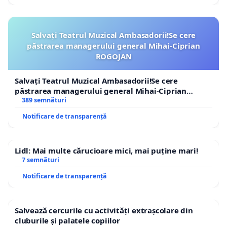
Salvați Teatrul Muzical Ambasadorii!Se cere
păstrarea managerului general Mihai-Ciprian
ROGOJAN
Salvați Teatrul Muzical Ambasadorii!Se cere
păstrarea managerului general Mihai-Ciprian
ROGOJAN
389 semnături
Notificare de transparență
Lidl: Mai multe cărucioare mici, mai puține mari!
7 semnături
Notificare de transparență
Salvează cercurile cu activități extrașcolare din
cluburile și palatele copiilor