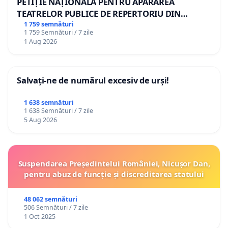
PETIȚIE NAȚIONALĂ PENTRU APĂRAREA
TEATRELOR PUBLICE DE REPERTORIU DIN
ROMÂNIA
1 759 semnături
1 759 Semnături / 7 zile
1 Aug 2026
Salvați-ne de numărul excesiv de urși!
1 638 semnături
1 638 Semnături / 7 zile
5 Aug 2026
Suspendarea Președintelui României, Nicușor Dan,
pentru abuz de funcție și discreditarea statului
48 062 semnături
506 Semnături / 7 zile
1 Oct 2025