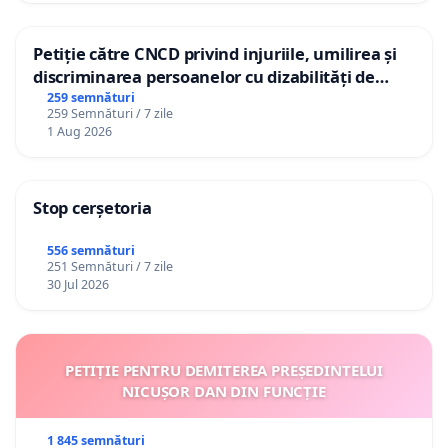
Petiție către CNCD privind injuriile, umilirea și
discriminarea persoanelor cu dizabilități de
către utilizatorul TikTok „Gorici”
259 semnături
259 Semnături / 7 zile
1 Aug 2026
Stop cerșetoria
556 semnături
251 Semnături / 7 zile
30 Jul 2026
PETIȚIE PENTRU DEMITEREA PREȘEDINTELUI
NICUȘOR DAN DIN FUNCȚIE
1 845 semnături