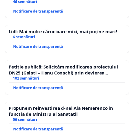
46 semnături
Notificare de transparență
Lidl: Mai multe cărucioare mici, mai puține mari!
6 semnături
Notificare de transparență
Petiție publică: Solicităm modificarea proiectului
DN25 (Galați – Hanu Conachi) prin devierea
traseului în afara localităților!
102 semnături
Notificare de transparență
Propunem reinvestirea d-nei Ala Nemerenco in
functia de Ministru al Sanatatii
56 semnături
Notificare de transparență