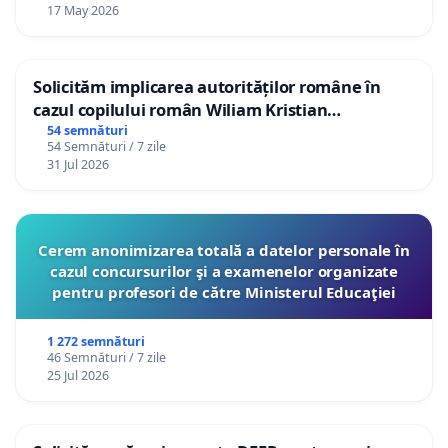
17 May 2026
Solicităm implicarea autorităților române în
cazul copilului român Wiliam Kristian
Gheorghe, aflat în plasament în Danemarca de
54 semnături
54 Semnături / 7 zile
12 ani
31 Jul 2026
Cerem anonimizarea totală a datelor personale în
cazul concursurilor şi a examenelor organizate
pentru profesori de către Ministerul Educaţiei
1 272 semnături
46 Semnături / 7 zile
25 Jul 2026