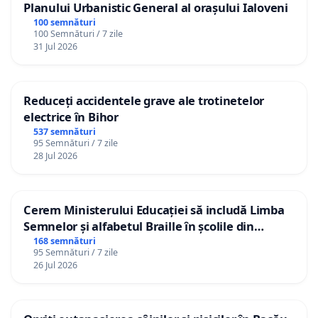
Planului Urbanistic General al orașului Ialoveni
100 semnături
100 Semnături / 7 zile
31 Jul 2026
Reduceți accidentele grave ale trotinetelor
electrice în Bihor
537 semnături
95 Semnături / 7 zile
28 Jul 2026
Cerem Ministerului Educației să includă Limba
Semnelor și alfabetul Braille în școlile din
Republica Moldova!
168 semnături
95 Semnături / 7 zile
26 Jul 2026