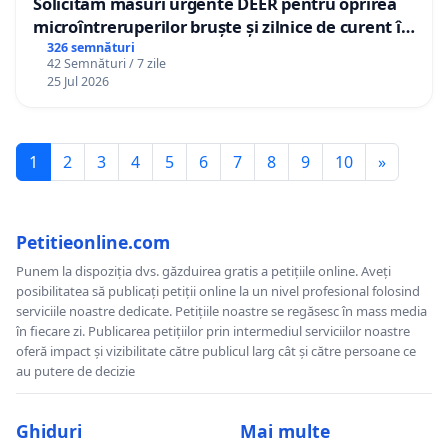
Solicităm măsuri urgente DEER pentru oprirea
microîntreruperilor bruște și zilnice de curent în
Sâncraiu de Mureș și Nazna
326 semnături
42 Semnături / 7 zile
25 Jul 2026
1
2
3
4
5
6
7
8
9
10
»
Petitieonline.com
Punem la dispoziția dvs. găzduirea gratis a petițiile online. Aveți
posibilitatea să publicați petiții online la un nivel profesional folosind
serviciile noastre dedicate. Petițiile noastre se regăsesc în mass media
în fiecare zi. Publicarea petițiilor prin intermediul serviciilor noastre
oferă impact și vizibilitate către publicul larg cât și către persoane ce
au putere de decizie
Ghiduri
Mai multe