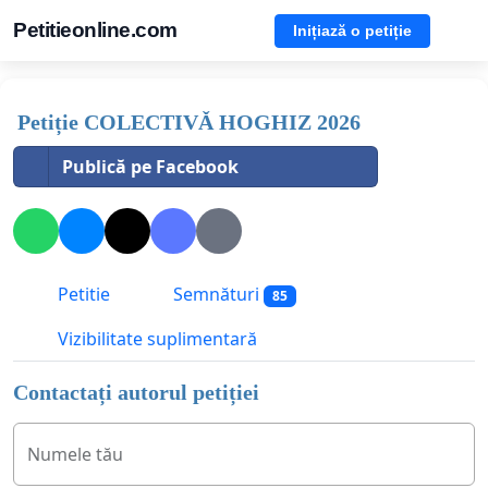
Petitieonline.com
Inițiază o petiție
Petiție COLECTIVǍ HOGHIZ 2026
Publică pe Facebook
Petitie
Semnături
85
Vizibilitate suplimentară
Contactați autorul petiției
Numele tău