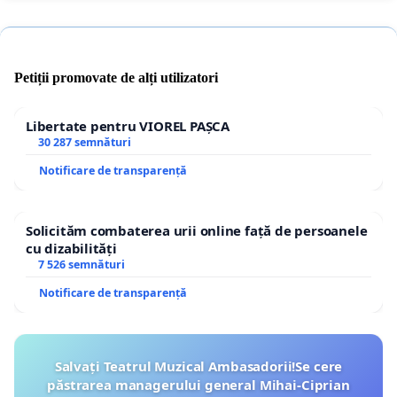
Petiții promovate de alți utilizatori
Libertate pentru VIOREL PAȘCA
30 287 semnături
Notificare de transparență
Solicităm combaterea urii online față de persoanele
cu dizabilități
7 526 semnături
Notificare de transparență
Salvați Teatrul Muzical Ambasadorii!Se cere
păstrarea managerului general Mihai-Ciprian