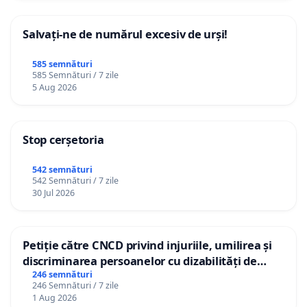
Salvați-ne de numărul excesiv de urși!
585 semnături
585 Semnături / 7 zile
5 Aug 2026
Stop cerșetoria
542 semnături
542 Semnături / 7 zile
30 Jul 2026
Petiție către CNCD privind injuriile, umilirea și
discriminarea persoanelor cu dizabilități de
către utilizatorul TikTok „Gorici”
246 semnături
246 Semnături / 7 zile
1 Aug 2026