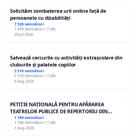
Solicităm combaterea urii online față de
persoanele cu dizabilități
7 526 semnături
7 470 Semnături / 7 zile
29 Jul 2026
Salvează cercurile cu activități extrașcolare din
cluburile și palatele copiilor
2 516 semnături
2 516 Semnături / 7 zile
4 Aug 2026
PETIȚIE NAȚIONALĂ PENTRU APĂRAREA
TEATRELOR PUBLICE DE REPERTORIU DIN
ROMÂNIA
1 706 semnături
1 706 Semnături / 7 zile
1 Aug 2026