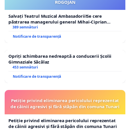
ROGOJAN
Salvați Teatrul Muzical Ambasadorii!Se cere
păstrarea managerului general Mihai-Ciprian
ROGOJAN
389 semnături
Notificare de transparență
Opriți schimbarea nedreaptă a conducerii Școlii
Gimnaziale Săcălaz
453 semnături
Notificare de transparență
Petiție privind eliminarea pericolului reprezentat
de câinii agresivi și fără stăpân din comuna Tunari
Petiție privind eliminarea pericolului reprezentat
de câinii agresivi și fără stăpân din comuna Tunari