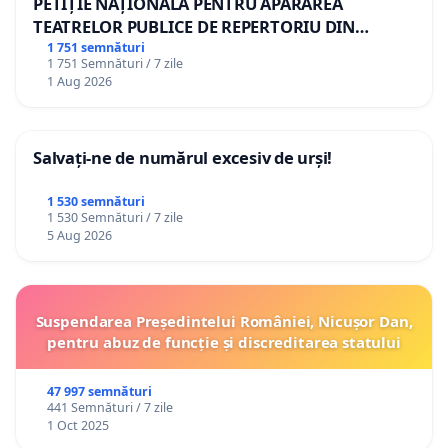
PETIȚIE NAȚIONALĂ PENTRU APĂRAREA
TEATRELOR PUBLICE DE REPERTORIU DIN
ROMÂNIA
1 751 semnături
1 751 Semnături / 7 zile
1 Aug 2026
Salvați-ne de numărul excesiv de urși!
1 530 semnături
1 530 Semnături / 7 zile
5 Aug 2026
Suspendarea Președintelui României, Nicușor Dan,
pentru abuz de funcție și discreditarea statului
47 997 semnături
441 Semnături / 7 zile
1 Oct 2025