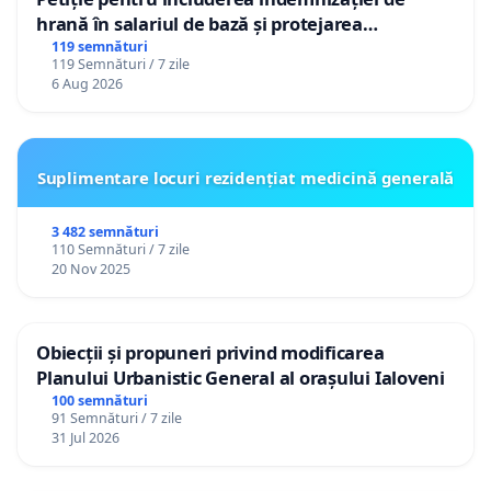
hrană în salariul de bază și protejarea
gradațiilor de vechime pentru asistenții
119 semnături
119 Semnături / 7 zile
personali
6 Aug 2026
Suplimentare locuri rezidențiat medicină generală
3 482 semnături
110 Semnături / 7 zile
20 Nov 2025
Obiecții și propuneri privind modificarea
Planului Urbanistic General al orașului Ialoveni
100 semnături
91 Semnături / 7 zile
31 Jul 2026