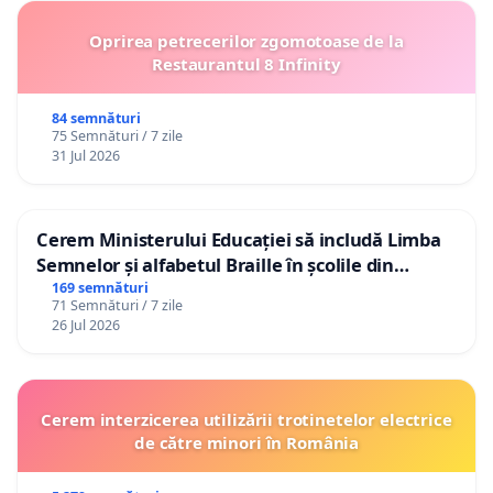
Oprirea petrecerilor zgomotoase de la
Restaurantul 8 Infinity
84 semnături
75 Semnături / 7 zile
31 Jul 2026
Cerem Ministerului Educației să includă Limba
Semnelor și alfabetul Braille în școlile din
Republica Moldova!
169 semnături
71 Semnături / 7 zile
26 Jul 2026
Cerem interzicerea utilizării trotinetelor electrice
de către minori în România