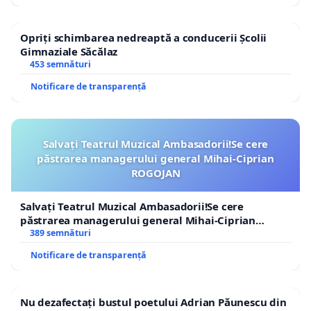
Opriți schimbarea nedreaptă a conducerii Școlii
Gimnaziale Săcălaz
453 semnături
Notificare de transparență
Salvați Teatrul Muzical Ambasadorii!Se cere
păstrarea managerului general Mihai-Ciprian
ROGOJAN
Salvați Teatrul Muzical Ambasadorii!Se cere
păstrarea managerului general Mihai-Ciprian
ROGOJAN
389 semnături
Notificare de transparență
Nu dezafectați bustul poetului Adrian Păunescu din