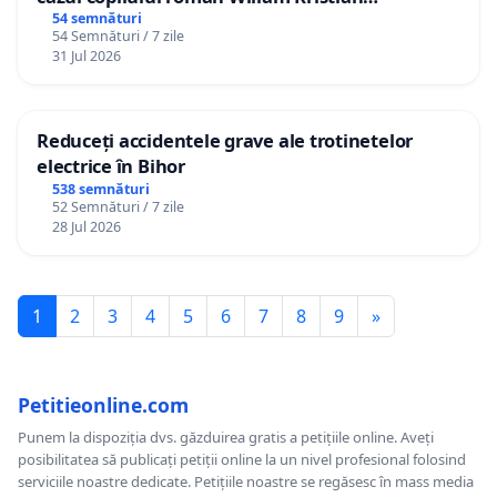
Gheorghe, aflat în plasament în Danemarca de
54 semnături
54 Semnături / 7 zile
12 ani
31 Jul 2026
Reduceți accidentele grave ale trotinetelor
electrice în Bihor
538 semnături
52 Semnături / 7 zile
28 Jul 2026
1
2
3
4
5
6
7
8
9
»
Petitieonline.com
Punem la dispoziția dvs. găzduirea gratis a petițiile online. Aveți
posibilitatea să publicați petiții online la un nivel profesional folosind
serviciile noastre dedicate. Petițiile noastre se regăsesc în mass media