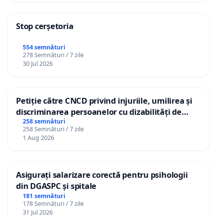
Stop cerșetoria
554 semnături
278 Semnături / 7 zile
30 Jul 2026
Petiție către CNCD privind injuriile, umilirea și
discriminarea persoanelor cu dizabilități de
către utilizatorul TikTok „Gorici”
258 semnături
258 Semnături / 7 zile
1 Aug 2026
Asigurați salarizare corectă pentru psihologii
din DGASPC și spitale
181 semnături
178 Semnături / 7 zile
31 Jul 2026