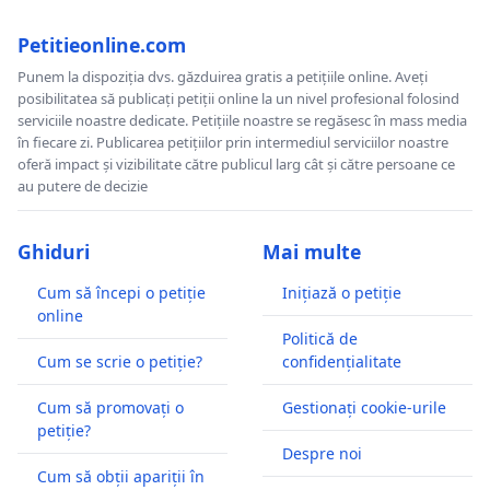
Petitieonline.com
Punem la dispoziția dvs. găzduirea gratis a petițiile online. Aveți
posibilitatea să publicați petiții online la un nivel profesional folosind
serviciile noastre dedicate. Petițiile noastre se regăsesc în mass media
în fiecare zi. Publicarea petițiilor prin intermediul serviciilor noastre
oferă impact și vizibilitate către publicul larg cât și către persoane ce
au putere de decizie
Ghiduri
Mai multe
Cum să începi o petiție
Inițiază o petiție
online
Politică de
Cum se scrie o petiție?
confidențialitate
Cum să promovați o
Gestionați cookie-urile
petiție?
Despre noi
Cum să obții apariții în