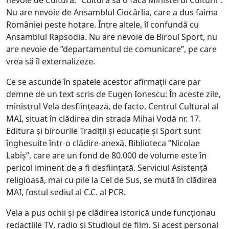
nevoie de Cultură. ”Cultura să o facă Ministerul Culturii”.
Nu are nevoie de Ansamblul Ciocârlia, care a dus faima
României peste hotare. Între altele, îl confundă cu
Ansamblul Rapsodia. Nu are nevoie de Biroul Sport, nu
are nevoie de ”departamentul de comunicare”, pe care
vrea să îl externalizeze.
Ce
se ascunde în spatele acestor afirmații care par
demne de un text scris de Eugen Ionescu: În aceste zile,
ministrul Vela desființează, de facto, Centrul Cultural al
MAI, situat în clădirea din strada Mihai Vodă nr. 17.
Editura și birourile Tradiții și educație și Sport sunt
înghesuite într-o clădire-anexă. Biblioteca ”Nicolae
Labiș”, care are un fond de 80.000 de volume este în
pericol iminent de a fi desființată. Serviciul Asistență
religioasă, mai cu pile la Cel de Sus, se mută în clădirea
MAI, fostul sediul al C.C. al PCR.
Vela a pus ochii și pe clădirea istorică unde funcționau
redacțiile TV, radio și Studioul de film. Și acest personal