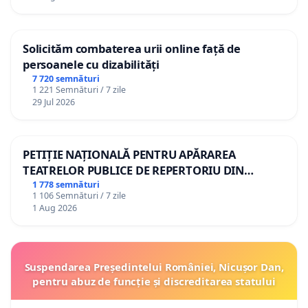
Solicităm combaterea urii online față de
persoanele cu dizabilități
7 720 semnături
1 221 Semnături / 7 zile
29 Jul 2026
PETIȚIE NAȚIONALĂ PENTRU APĂRAREA
TEATRELOR PUBLICE DE REPERTORIU DIN
ROMÂNIA
1 778 semnături
1 106 Semnături / 7 zile
1 Aug 2026
Suspendarea Președintelui României, Nicușor Dan,
pentru abuz de funcție și discreditarea statului