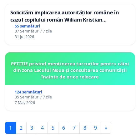
Solicităm implicarea autorităților române în
cazul copilului român Wiliam Kristian
Gheorghe, aflat în plasament în Danemarca de
55 semnături
37 Semnături / 7 zile
12 ani
31 Jul 2026
PETIȚIE privind menținerea țarcurilor pentru câini
din zona Lacului Noua și consultarea comunității
înainte de orice relocare
124 semnături
35 Semnături / 7 zile
7 May 2026
1
2
3
4
5
6
7
8
9
»