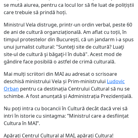
se mută aiurea, pentru ca locul lor să fie luat de polițiștii
care trebuie să prindă hoți.
Ministrul Vela distruge, printr-un ordin verbal, peste 60
de ani de cultură organziațională. Am aflat cu toții, în
timpul protestelor din București, că un jandarm i-a spus
unui jurnalist cultural: "Sunteţi site de cultură? Luaţi
site-ul de cultură şi băgaţi-l în dubă". Acest mod de
gândire face posibilă o astfel de crimă culturală.
Mai mulți scriitori din MAI au adresat o scrisoare
deschisă ministrului Vela și Prim-ministrului
Ludovic
Orban
pentru ca destinația Centrului Cultural să nu se
schimbe. A fost anunțată și Administrația Prezidențială.
Nu poți intra cu bocancii în Cultură decât dacă vrei să
intri în istorie cu sintagma: ”Ministrul care a desființat
Cultura în MAI”.
Apărați Centrul Cultural al MAI, apărați Cultura!