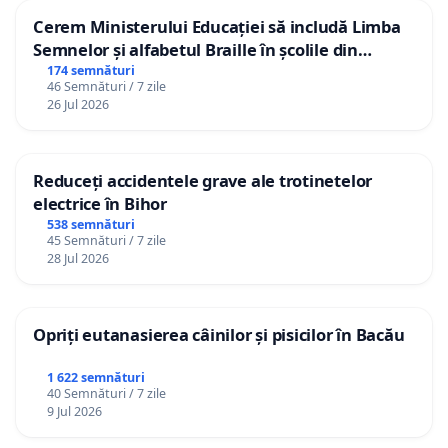
Cerem Ministerului Educației să includă Limba
Semnelor și alfabetul Braille în școlile din
Republica Moldova!
174 semnături
46 Semnături / 7 zile
26 Jul 2026
Reduceți accidentele grave ale trotinetelor
electrice în Bihor
538 semnături
45 Semnături / 7 zile
28 Jul 2026
Opriți eutanasierea câinilor și pisicilor în Bacău
1 622 semnături
40 Semnături / 7 zile
9 Jul 2026