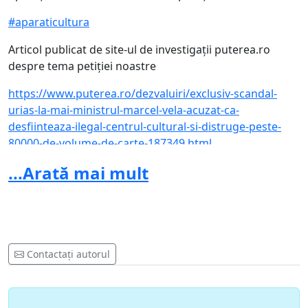
#
aparaticultura
Articol publicat de site-ul de investigații puterea.ro
despre tema petiției noastre
https://www.puterea.ro/dezvaluiri/exclusiv-scandal-
urias-la-mai-ministrul-marcel-vela-acuzat-ca-
desfiinteaza-ilegal-centrul-cultural-si-distruge-peste-
80000-de-volume-de-carte-187349.html
...Arată mai mult
Contactați autorul