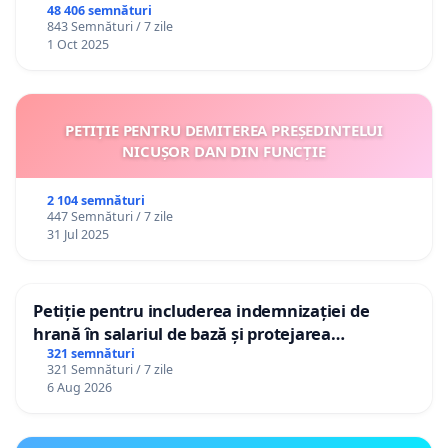
48 406 semnături
843 Semnături / 7 zile
1 Oct 2025
PETIȚIE PENTRU DEMITEREA PREȘEDINTELUI
NICUȘOR DAN DIN FUNCȚIE
2 104 semnături
447 Semnături / 7 zile
31 Jul 2025
Petiție pentru includerea indemnizației de
hrană în salariul de bază și protejarea
gradațiilor de vechime pentru asistenții
321 semnături
321 Semnături / 7 zile
personali
6 Aug 2026