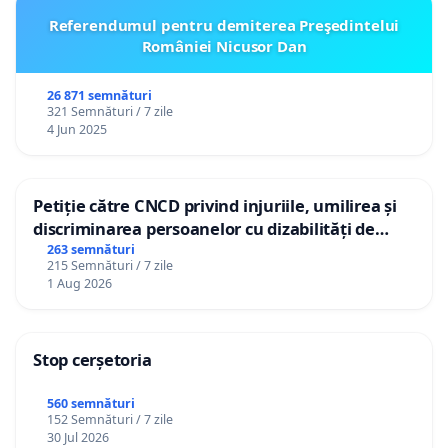
Referendumul pentru demiterea Preşedintelui
României Nicusor Dan
26 871 semnături
321 Semnături / 7 zile
4 Jun 2025
Petiție către CNCD privind injuriile, umilirea și
discriminarea persoanelor cu dizabilități de
către utilizatorul TikTok „Gorici”
263 semnături
215 Semnături / 7 zile
1 Aug 2026
Stop cerșetoria
560 semnături
152 Semnături / 7 zile
30 Jul 2026