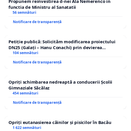
Propunem reinvestirea d-nei Ala Nemerenco in
functia de Ministru al Sanatatii
56 semnături
Notificare de transparență
Petiție publică: Solicităm modificarea proiectului
DN25 (Galați – Hanu Conachi) prin devierea
traseului în afara localităților!
104 semnături
Notificare de transparență
Opriți schimbarea nedreaptă a conducerii Școlii
Gimnaziale Săcălaz
454 semnături
Notificare de transparență
Opriți eutanasierea câinilor și pisicilor în Bacău
1 622 semnături