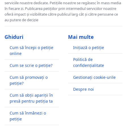
Sinoadele bisericești ale mai multor țări ortodoxe și-au
serviciile noastre dedicate. Petițiile noastre se regăsesc în mass media
în fiecare zi. Publicarea petițiilor prin intermediul serviciilor noastre
exprimat îngrijorarea și opoziția față de introducerea
oferă impact și vizibilitate către publicul larg cât și către persoane ce
documentelor cu cip. Au fost manifestări de amploare
au putere de decizie
în Serbia, Grecia, România, etc. În România au fost
depuse la președinție peste 1 milion de semnaturi
împotriva documentelor personale cu cip.
Ghiduri
Mai multe
Sinodul Mitropolitan al Clujului, Albei, Crişanei şi
Cum să începi o petiție
Inițiază o petiție
online
Maramureşului
, luând poziţie pe tema actelor
Politică de
biometrice a conchis:” Sinodul Mitropolitan al Clujului,
Cum se scrie o petiție?
confidențialitate
Albei, Crişanei şi Maramureşului, luând act de reacţiile
unor medii monahale si teologice față de introducerea
Cum să promovați o
Gestionați cookie-urile
sistemului de supraveghere biometrică în România,
petiție?
consideră că acestea sunt îndreptăţite(...).Acesta(n.n.-
Despre noi
cipul) are forma şi dimensiunea unei aşchiuţe în care se
Cum să obții apariții în
presă pentru petiția ta
stochează datele biometrice ale unei persoane;
el
poate fi implantat nu doar într-un act de identitate
Cum să înmânezi o
(buletin, paşaport, card comercial sau sanitar), ci şi
petiție
în corpul uman, sub pielea palmei, a unui deget sau