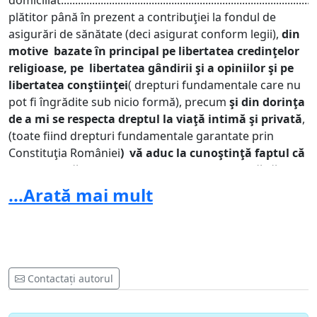
domiciliat............................................................................................
plătitor până în prezent a contribuţiei la fondul de
asigurări de sănătate (deci asigurat conform legii),
din
motive bazate în principal pe libertatea credinţelor
religioase, pe libertatea gândirii şi a opiniilor şi pe
libertatea conştiinţei
( drepturi fundamentale care nu
pot fi îngrădite sub nicio formă), precum
şi din dorinţa
de a mi se respecta dreptul la viaţă intimă şi privată
,
(toate fiind drepturi fundamentale garantate prin
Constituţia României
) vă aduc la cunoştinţă faptul că
nu doresc să primesc un card electronic de sănătate
,cu cip, ca dovadă de asigurat şi nu doresc să mi se
...Arată mai mult
întocmească un dosar electronic, cerând dreptul la
alternativă
, pentru a beneficia în continuare de
serviciile medicale garantate prin lege. SUNT
CONTRIBUABIL CORECT LA FONDUL DE ASIGURĂRI DE
SĂNĂTATE şi îndeplinesc condiţiile legale pentru a fi
Contactați autorul
considerat asigurat ( conform art 211 al Legii 95/2006
actualizată, calitatea de ” asigurat” o au „toţi cetăţenii