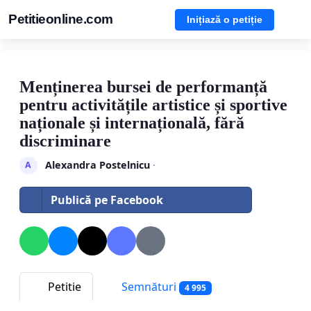
Petitieonline.com
Inițiază o petiție
Menținerea bursei de performanță
pentru activitățile artistice și sportive
naționale și internațională, fără
discriminare
Alexandra Postelnicu
·
A
Publică pe Facebook
Petitie
Semnături
4 995