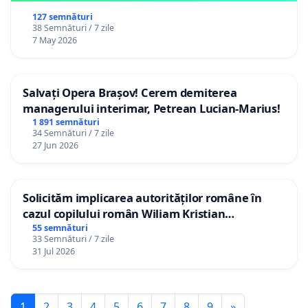
127 semnături
38 Semnături / 7 zile
7 May 2026
Salvați Opera Brașov! Cerem demiterea
managerului interimar, Petrean Lucian-Marius!
1 891 semnături
34 Semnături / 7 zile
27 Jun 2026
Solicităm implicarea autorităților române în
cazul copilului român Wiliam Kristian
Gheorghe, aflat în plasament în Danemarca de
55 semnături
33 Semnături / 7 zile
12 ani
31 Jul 2026
1
2
3
4
5
6
7
8
9
»