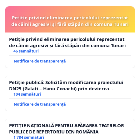
Petiție privind eliminarea pericolului reprezentat
de câinii agresivi și fără stăpân din comuna Tunari
Petiție privind eliminarea pericolului reprezentat
de câinii agresivi și fără stăpân din comuna Tunari
46 semnături
Notificare de transparență
Petiție publică: Solicităm modificarea proiectului
DN25 (Galați – Hanu Conachi) prin devierea
traseului în afara localităților!
104 semnături
Notificare de transparență
PETIȚIE NAȚIONALĂ PENTRU APĂRAREA TEATRELOR
PUBLICE DE REPERTORIU DIN ROMÂNIA
1 784 semnături