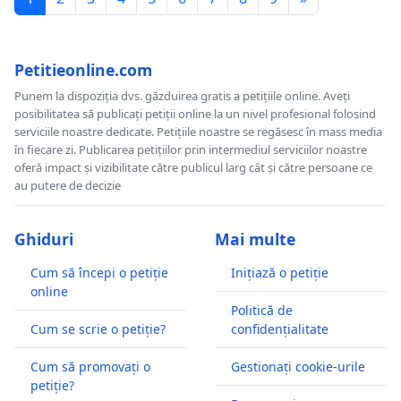
Petitieonline.com
Punem la dispoziția dvs. găzduirea gratis a petițiile online. Aveți
posibilitatea să publicați petiții online la un nivel profesional folosind
serviciile noastre dedicate. Petițiile noastre se regăsesc în mass media
în fiecare zi. Publicarea petițiilor prin intermediul serviciilor noastre
oferă impact și vizibilitate către publicul larg cât și către persoane ce
au putere de decizie
Ghiduri
Mai multe
Cum să începi o petiție
Inițiază o petiție
online
Politică de
Cum se scrie o petiție?
confidențialitate
Cum să promovați o
Gestionați cookie-urile
petiție?