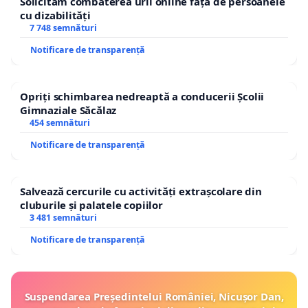
Solicităm combaterea urii online față de persoanele
cu dizabilități
7 748 semnături
Notificare de transparență
Opriți schimbarea nedreaptă a conducerii Școlii
Gimnaziale Săcălaz
454 semnături
Notificare de transparență
Salvează cercurile cu activități extrașcolare din
cluburile și palatele copiilor
3 481 semnături
Notificare de transparență
Suspendarea Președintelui României, Nicușor Dan,