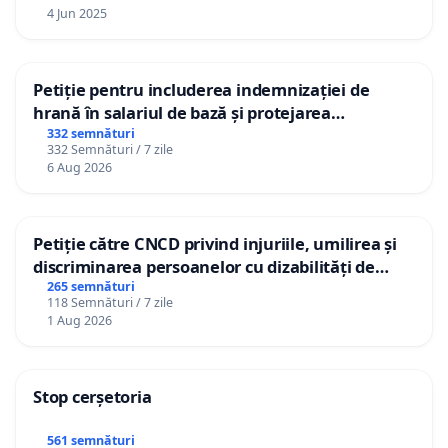
4 Jun 2025
Petiție pentru includerea indemnizației de
hrană în salariul de bază și protejarea
gradațiilor de vechime pentru asistenții
332 semnături
332 Semnături / 7 zile
personali
6 Aug 2026
Petiție către CNCD privind injuriile, umilirea și
discriminarea persoanelor cu dizabilități de
către utilizatorul TikTok „Gorici”
265 semnături
118 Semnături / 7 zile
1 Aug 2026
Stop cerșetoria
561 semnături