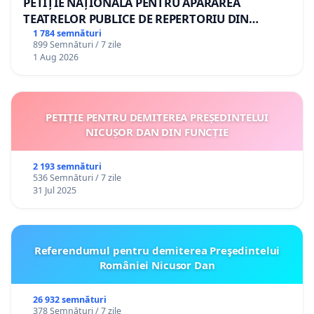
PETIȚIE NAȚIONALĂ PENTRU APĂRAREA
TEATRELOR PUBLICE DE REPERTORIU DIN
ROMÂNIA
1 784 semnături
899 Semnături / 7 zile
1 Aug 2026
PETIȚIE PENTRU DEMITEREA PREȘEDINTELUI
NICUȘOR DAN DIN FUNCȚIE
2 193 semnături
536 Semnături / 7 zile
31 Jul 2025
Referendumul pentru demiterea Preşedintelui
României Nicusor Dan
26 932 semnături
378 Semnături / 7 zile