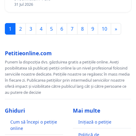
12 ani
31 Jul 2026
1
2
3
4
5
6
7
8
9
10
»
Petitieonline.com
Punem la dispoziția dvs. găzduirea gratis a petițiile online. Aveți
posibilitatea să publicați petiții online la un nivel profesional folosind
serviciile noastre dedicate. Petițiile noastre se regăsesc în mass media
în fiecare zi. Publicarea petițiilor prin intermediul serviciilor noastre
oferă impact și vizibilitate către publicul larg cât și către persoane ce
au putere de decizie
Ghiduri
Mai multe
Cum să începi o petiție
Inițiază o petiție
online
Politică de