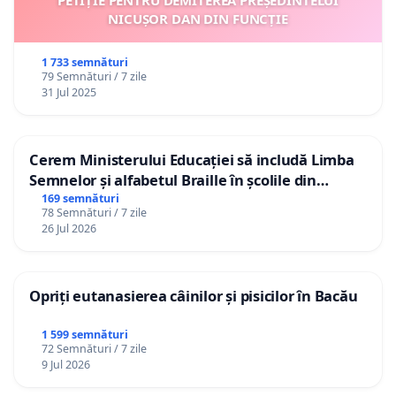
PETIȚIE PENTRU DEMITEREA PREȘEDINTELUI
NICUȘOR DAN DIN FUNCȚIE
1 733 semnături
79 Semnături / 7 zile
31 Jul 2025
Cerem Ministerului Educației să includă Limba
Semnelor și alfabetul Braille în școlile din
Republica Moldova!
169 semnături
78 Semnături / 7 zile
26 Jul 2026
Opriți eutanasierea câinilor și pisicilor în Bacău
1 599 semnături
72 Semnături / 7 zile
9 Jul 2026