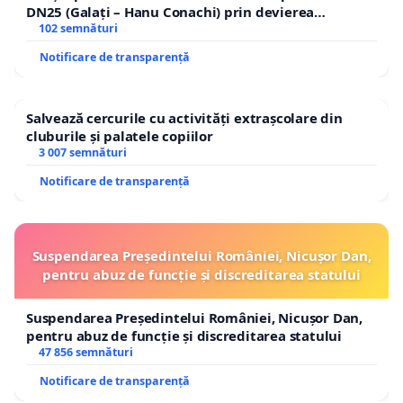
DN25 (Galați – Hanu Conachi) prin devierea
traseului în afara localităților!
102 semnături
Notificare de transparență
Salvează cercurile cu activități extrașcolare din
cluburile și palatele copiilor
3 007 semnături
Notificare de transparență
Suspendarea Președintelui României, Nicușor Dan,
pentru abuz de funcție și discreditarea statului
Suspendarea Președintelui României, Nicușor Dan,
pentru abuz de funcție și discreditarea statului
47 856 semnături
Notificare de transparență