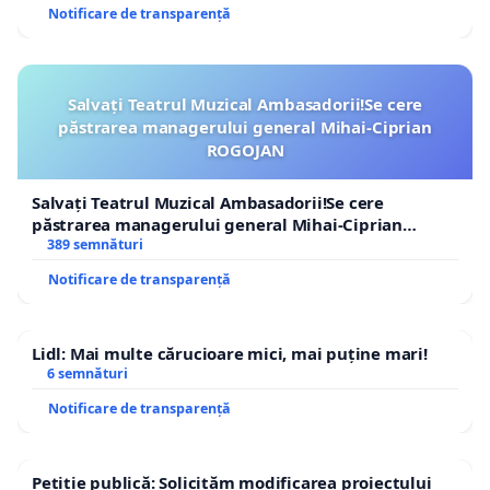
Notificare de transparență
Salvați Teatrul Muzical Ambasadorii!Se cere
păstrarea managerului general Mihai-Ciprian
ROGOJAN
Salvați Teatrul Muzical Ambasadorii!Se cere
păstrarea managerului general Mihai-Ciprian
ROGOJAN
389 semnături
Notificare de transparență
Lidl: Mai multe cărucioare mici, mai puține mari!
6 semnături
Notificare de transparență
Petiție publică: Solicităm modificarea proiectului