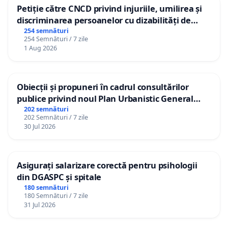
Petiție către CNCD privind injuriile, umilirea și
discriminarea persoanelor cu dizabilități de
către utilizatorul TikTok „Gorici”
254 semnături
254 Semnături / 7 zile
1 Aug 2026
Obiecții și propuneri în cadrul consultărilor
publice privind noul Plan Urbanistic General
(PUG) Ialoveni
202 semnături
202 Semnături / 7 zile
30 Jul 2026
Asigurați salarizare corectă pentru psihologii
din DGASPC și spitale
180 semnături
180 Semnături / 7 zile
31 Jul 2026