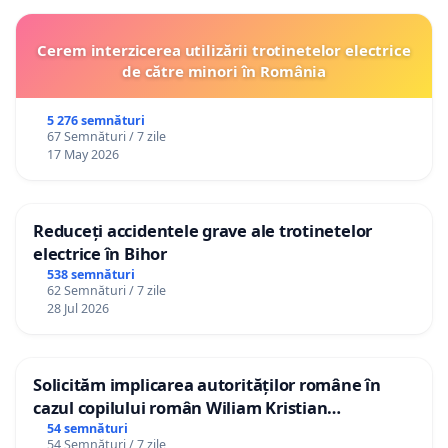
Cerem interzicerea utilizării trotinetelor electrice
de către minori în România
5 276 semnături
67 Semnături / 7 zile
17 May 2026
Reduceți accidentele grave ale trotinetelor
electrice în Bihor
538 semnături
62 Semnături / 7 zile
28 Jul 2026
Solicităm implicarea autorităților române în
cazul copilului român Wiliam Kristian
Gheorghe, aflat în plasament în Danemarca de
54 semnături
54 Semnături / 7 zile