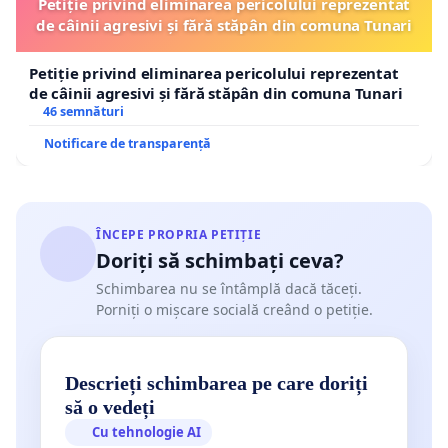
Petiție privind eliminarea pericolului reprezentat
de câinii agresivi și fără stăpân din comuna Tunari
Petiție privind eliminarea pericolului reprezentat
de câinii agresivi și fără stăpân din comuna Tunari
46 semnături
Notificare de transparență
ÎNCEPE PROPRIA PETIȚIE
Doriți să schimbați ceva?
Schimbarea nu se întâmplă dacă tăceți.
Porniți o mișcare socială creând o petiție.
Descrieți schimbarea pe care doriți
să o vedeți
Cu tehnologie AI