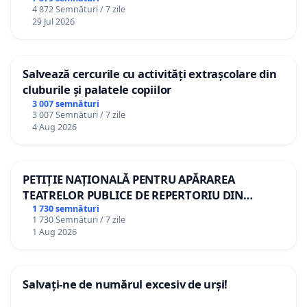
4 872 Semnături / 7 zile
29 Jul 2026
Salvează cercurile cu activități extrașcolare din
cluburile și palatele copiilor
3 007 semnături
3 007 Semnături / 7 zile
4 Aug 2026
PETIȚIE NAȚIONALĂ PENTRU APĂRAREA
TEATRELOR PUBLICE DE REPERTORIU DIN
ROMÂNIA
1 730 semnături
1 730 Semnături / 7 zile
1 Aug 2026
Salvați-ne de numărul excesiv de urși!