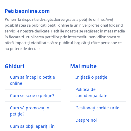
Petitieonline.com
Punem la dispoziția dvs. găzduirea gratis a petițiile online. Aveți
posibilitatea să publicați petiții online la un nivel profesional folosind
serviciile noastre dedicate. Petițiile noastre se regăsesc în mass media
în fiecare zi. Publicarea petițiilor prin intermediul serviciilor noastre
oferă impact și vizibilitate către publicul larg cât și către persoane ce
au putere de decizie
Ghiduri
Mai multe
Cum să începi o petiție
Inițiază o petiție
online
Politică de
Cum se scrie o petiție?
confidențialitate
Cum să promovați o
Gestionați cookie-urile
petiție?
Despre noi
Cum să obții apariții în