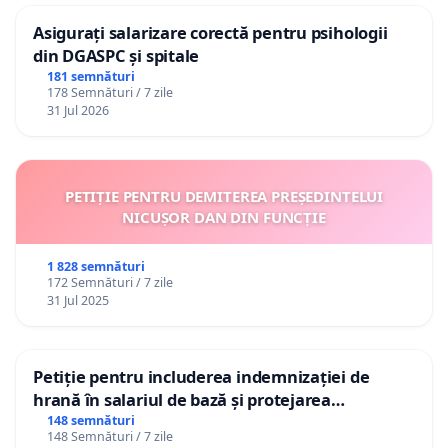
Asigurați salarizare corectă pentru psihologii
din DGASPC și spitale
181 semnături
178 Semnături / 7 zile
31 Jul 2026
PETIȚIE PENTRU DEMITEREA PREȘEDINTELUI
NICUȘOR DAN DIN FUNCȚIE
1 828 semnături
172 Semnături / 7 zile
31 Jul 2025
Petiție pentru includerea indemnizației de
hrană în salariul de bază și protejarea
gradațiilor de vechime pentru asistenții
148 semnături
148 Semnături / 7 zile
personali