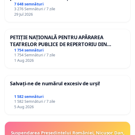
7 648 semnături
3 276 Semnături / 7 zile
29 Jul 2026
PETIȚIE NAȚIONALĂ PENTRU APĂRAREA
TEATRELOR PUBLICE DE REPERTORIU DIN
ROMÂNIA
1 754 semnături
1 754 Semnături / 7 zile
1 Aug 2026
Salvați-ne de numărul excesiv de urși!
1 582 semnături
1 582 Semnături / 7 zile
5 Aug 2026
Suspendarea Președintelui României, Nicușor Dan,