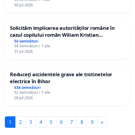
30 Jul 2026
Solicităm implicarea autorităților române în
cazul copilului român Wiliam Kristian
Gheorghe, aflat în plasament în Danemarca de
54 semnături
54 Semnături / 7 zile
12 ani
31 Jul 2026
Reduceți accidentele grave ale trotinetelor
electrice în Bihor
538 semnături
52 Semnături / 7 zile
28 Jul 2026
1
2
3
4
5
6
7
8
9
»