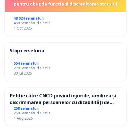
pentru abuz de funcție și discreditarea statului
48 024 semnături
468 Semnături / 7 zile
1 Oct 2025
Stop cerșetoria
554 semnături
278 Semnături / 7 zile
30 Jul 2026
Petiție către CNCD privind injuriile, umilirea și
discriminarea persoanelor cu dizabilități de
către utilizatorul TikTok „Gorici”
258 semnături
258 Semnături / 7 zile
1 Aug 2026