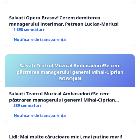
Salvați Opera Brașov! Cerem demiterea
managerului interimar, Petrean Lucian-Marius!
1 890 semnături
Notificare de transparență
Salvați Teatrul Muzical Ambasadorii!Se cere
păstrarea managerului general Mihai-Ciprian
ROGOJAN
Salvați Teatrul Muzical Ambasadorii!Se cere
păstrarea managerului general Mihai-Ciprian
ROGOJAN
389 semnături
Notificare de transparență
Lidl: Mai multe cărucioare mici, mai puține mari!