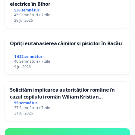
electrice în Bihor
538 semnături
45 Semnături / 7 zile
28 Jul 2026
Opriți eutanasierea câinilor și pisicilor în Bacău
1 622 semnături
40 Semnături / 7 zile
9 Jul 2026
Solicităm implicarea autorităților române în
cazul copilului român Wiliam Kristian
Gheorghe, aflat în plasament în Danemarca de
55 semnături
37 Semnături / 7 zile
12 ani
31 Jul 2026