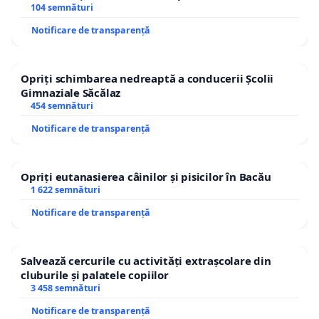
traseului în afara localităților!
104 semnături
Notificare de transparență
Opriți schimbarea nedreaptă a conducerii Școlii
Gimnaziale Săcălaz
454 semnături
Notificare de transparență
Opriți eutanasierea câinilor și pisicilor în Bacău
1 622 semnături
Notificare de transparență
Salvează cercurile cu activități extrașcolare din
cluburile și palatele copiilor
3 458 semnături
Notificare de transparență