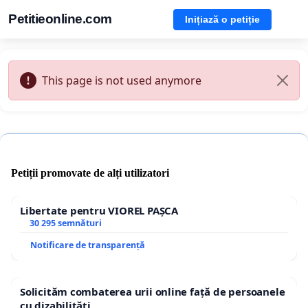
Petitieonline.com
Inițiază o petiție
This page is not used anymore
Petiții promovate de alți utilizatori
Libertate pentru VIOREL PAȘCA
30 295 semnături
Notificare de transparență
Solicităm combaterea urii online față de persoanele
cu dizabilități