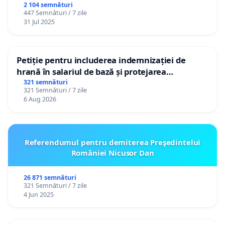
2 104 semnături
447 Semnături / 7 zile
31 Jul 2025
Petiție pentru includerea indemnizației de
hrană în salariul de bază și protejarea
gradațiilor de vechime pentru asistenții
321 semnături
321 Semnături / 7 zile
personali
6 Aug 2026
Referendumul pentru demiterea Preşedintelui
României Nicusor Dan
26 871 semnături
321 Semnături / 7 zile
4 Jun 2025