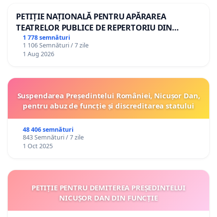
PETIȚIE NAȚIONALĂ PENTRU APĂRAREA
TEATRELOR PUBLICE DE REPERTORIU DIN
ROMÂNIA
1 778 semnături
1 106 Semnături / 7 zile
1 Aug 2026
Suspendarea Președintelui României, Nicușor Dan,
pentru abuz de funcție și discreditarea statului
48 406 semnături
843 Semnături / 7 zile
1 Oct 2025
PETIȚIE PENTRU DEMITEREA PREȘEDINTELUI
NICUȘOR DAN DIN FUNCȚIE