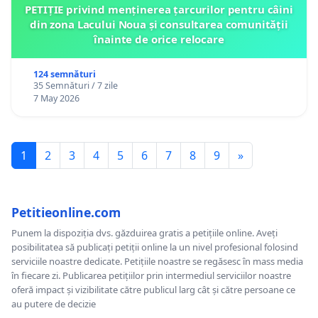
PETIȚIE privind menținerea țarcurilor pentru câini
din zona Lacului Noua și consultarea comunității
înainte de orice relocare
124 semnături
35 Semnături / 7 zile
7 May 2026
1
2
3
4
5
6
7
8
9
»
Petitieonline.com
Punem la dispoziția dvs. găzduirea gratis a petițiile online. Aveți
posibilitatea să publicați petiții online la un nivel profesional folosind
serviciile noastre dedicate. Petițiile noastre se regăsesc în mass media
în fiecare zi. Publicarea petițiilor prin intermediul serviciilor noastre
oferă impact și vizibilitate către publicul larg cât și către persoane ce
au putere de decizie