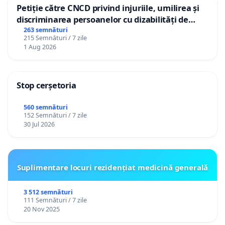
Petiție către CNCD privind injuriile, umilirea și
discriminarea persoanelor cu dizabilități de
către utilizatorul TikTok „Gorici”
263 semnături
215 Semnături / 7 zile
1 Aug 2026
Stop cerșetoria
560 semnături
152 Semnături / 7 zile
30 Jul 2026
Suplimentare locuri rezidențiat medicină generală
3 512 semnături
111 Semnături / 7 zile
20 Nov 2025