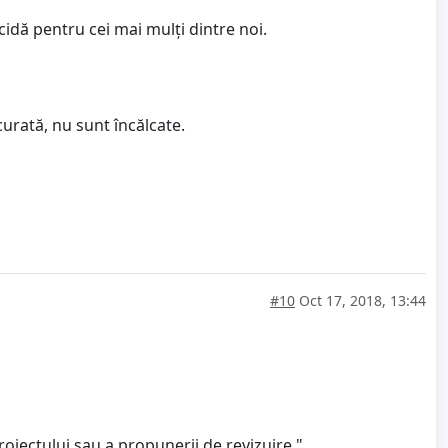
idă pentru cei mai mulți dintre noi.
curată, nu sunt încălcate.
#10
Oct 17, 2018, 13:44
roiectului sau a propunerii de revizuire."