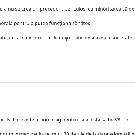
u a nu se crea un precedent periculos, ca minoritatea să dec
 morală pentru a putea funcționa sănătos.
e, în care nici drepturile majorității, de a avea o societate 
i NU prevede niciun prag pentru ca acesta sa fie VALID:
ndum, organizat în cel mult 30 de zile de la data adoptării p