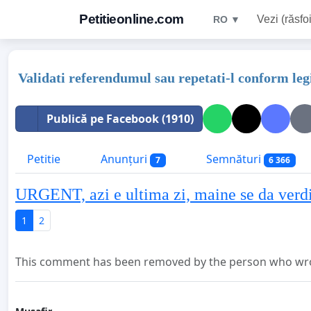
Petitieonline.com
Vezi (răsfoi
RO ▼
Validati referendumul sau repetati-l conform leg
Publică pe Facebook (1910)
Petitie
Anunțuri
Semnături
7
6 366
URGENT, azi e ultima zi, maine se da verdi
1
2
This comment has been removed by the person who wrot