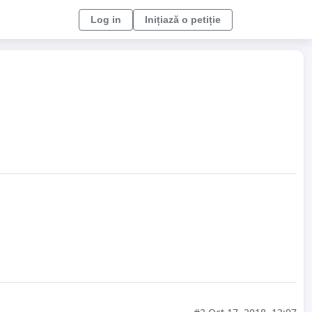
Log in
Inițiază o petiție