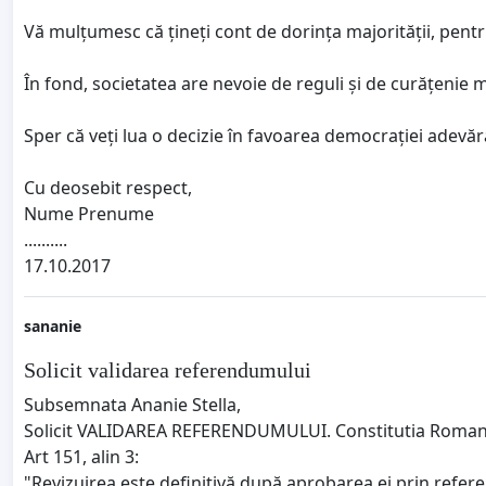
Vă mulțumesc că țineți cont de dorința majorității, pentr
În fond, societatea are nevoie de reguli și de curățenie
Sper că veți lua o decizie în favoarea democrației adevărat
Cu deosebit respect,
Nume Prenume
..........
17.10.2017
sananie
Solicit validarea referendumului
Subsemnata Ananie Stella,
Solicit VALIDAREA REFERENDUMULUI. Constitutia Romanie
Art 151, alin 3:
"Revizuirea este definitivă după aprobarea ei prin refere