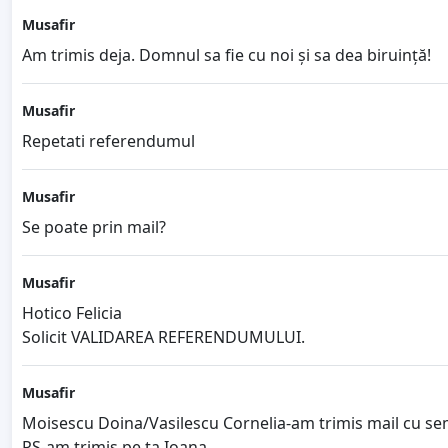
Musafir
Am trimis deja. Domnul sa fie cu noi și sa dea biruință!
Musafir
Repetati referendumul
Musafir
Se poate prin mail?
Musafir
Hotico Felicia
Solicit VALIDAREA REFERENDUMULUI.
Musafir
Moisescu Doina/Vasilescu Cornelia-am trimis mail cu sem
PS-am trimis pe ta,Ioana