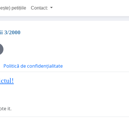
ește) petițiile
Contact:
ii 3/2000
Politică de confidențialitate
ctul!
e it.