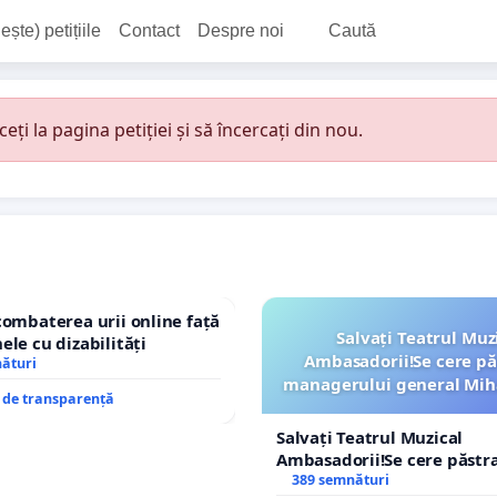
ește) petițiile
Contact
Despre noi
Caută
i la pagina petiției și să încercați din nou.
combaterea urii online față
Salvați Teatrul Muz
ele cu dizabilități
Ambasadorii!Se cere pă
nături
managerului general Mih
e de transparență
ROGOJAN
Salvați Teatrul Muzical
Ambasadorii!Se cere păstr
managerului general Miha
389 semnături