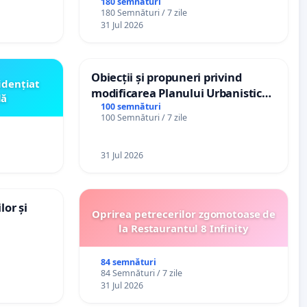
(PUG)
spitale
180 semnături
180 Semnături / 7 zile
31 Jul 2026
Obiecții și propuneri privind
idențiat
modificarea Planului Urbanistic
lă
General al orașului Ialoveni
100 semnături
100 Semnături / 7 zile
31 Jul 2026
lor și
Oprirea petrecerilor zgomotoase de
la Restaurantul 8 Infinity
84 semnături
84 Semnături / 7 zile
31 Jul 2026