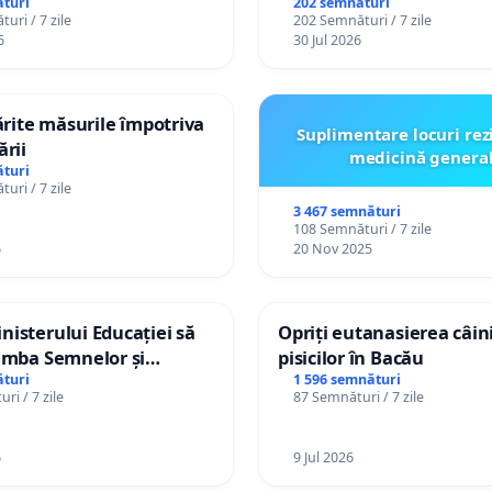
or cu dizabilități de
Plan Urbanistic General 
turi
202 semnături
uri / 7 zile
202 Semnături / 7 zile
izatorul TikTok „Gorici”
Ialoveni
6
30 Jul 2026
tărite măsurile împotriva
Suplimentare locuri rez
ării
medicină genera
turi
uri / 7 zile
3 467 semnături
108 Semnături / 7 zile
6
20 Nov 2025
isterului Educației să
Opriți eutanasierea câini
imba Semnelor și
pisicilor în Bacău
Braille în școlile din
turi
1 596 semnături
ri / 7 zile
87 Semnături / 7 zile
a Moldova!
6
9 Jul 2026