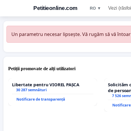
Petitieonline.com
Vezi (răsfoi
RO ▼
Un parametru necesar lipsește. Vă rugăm să vă întoarceț
Petiții promovate de alți utilizatori
Libertate pentru VIOREL PAȘCA
Solicităm 
30 287 semnături
de persoan
7 526 sem
Notificare de transparență
Notificar