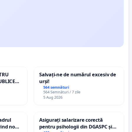
NTRU
Salvați-ne de numărul excesiv de
UBLICE
urși!
MÂNIA
564 semnături
564 Semnături / 7 zile
5 Aug 2026
cadrul
Asigurați salarizare corectă
vind noul
pentru psihologii din DGASPC și