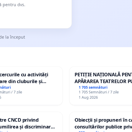
dă pentru dvs.
de la început
ercurile cu activități
PETIȚIE NAȚIONALĂ PE
are din cluburile și
APĂRAREA TEATRELOR P
opiilor
DE REPERTORIU DIN RO
nături
1 705 semnături
ături / 7 zile
1 705 Semnături / 7 zile
6
1 Aug 2026
ătre CNCD privind
Obiecții și propuneri în 
 umilirea și discriminarea
consultărilor publice pri