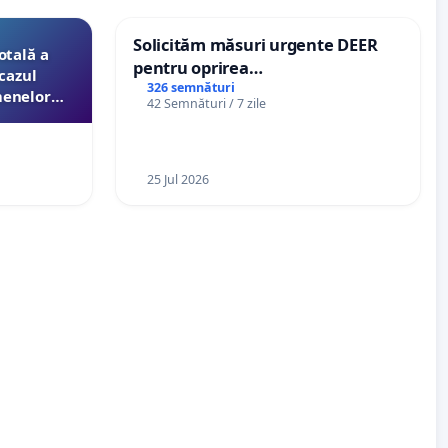
Solicităm măsuri urgente DEER
otală a
pentru oprirea
cazul
microîntreruperilor bruște și
326 semnături
menelor
42 Semnături / 7 zile
zilnice de curent în Sâncraiu de
esori de
Mureș și Nazna
aţiei
25 Jul 2026