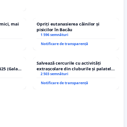
 mici, mai
Opriți eutanasierea câinilor și
pisicilor în Bacău
1 596 semnături
Notificare de transparență
Salvează cercurile cu activități
25 (Galați
extrașcolare din cluburile și palatele
erea
copiilor
2 503 semnături
lor!
Notificare de transparență