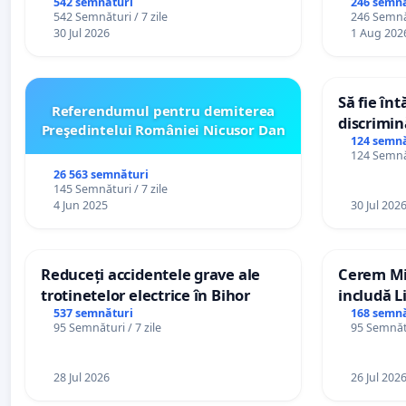
persoanel
542 semnături
246 semnă
542 Semnături / 7 zile
246 Semnăt
către util
30 Jul 2026
1 Aug 202
Să fie în
Referendumul pentru demiterea
discrimin
Preşedintelui României Nicusor Dan
124 semnă
124 Semnăt
26 563 semnături
145 Semnături / 7 zile
4 Jun 2025
30 Jul 202
Reduceți accidentele grave ale
Cerem Min
trotinetelor electrice în Bihor
includă L
alfabetul 
537 semnături
168 semnă
95 Semnături / 7 zile
95 Semnătu
Republic
28 Jul 2026
26 Jul 202