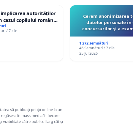
 implicarea autorităților
Cerem anonimizarea t
 cazul copilului român
datelor personale în 
istian Gheorghe, aflat în
uri
concursurilor şi a exa
ri / 7 zile
t în Danemarca de 12
organizate pentru prof
către Ministerul Educ
1 272 semnături
46 Semnături / 7 zile
6
25 Jul 2026
tatea să publicați petiții online la un
se regăsesc în mass media în fiecare
 vizibilitate către publicul larg cât și