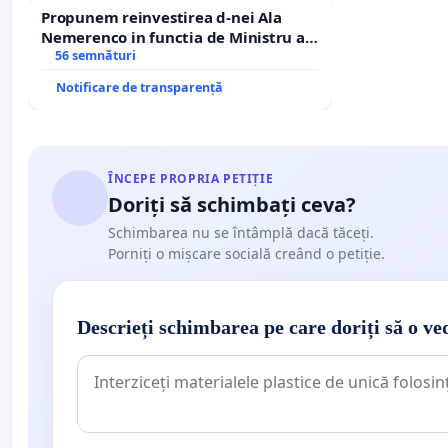
Propunem reinvestirea d-nei Ala
Nemerenco in functia de Ministru al
Sanatatii
56 semnături
Notificare de transparență
ÎNCEPE PROPRIA PETIȚIE
Doriți să schimbați ceva?
Schimbarea nu se întâmplă dacă tăceți.
Porniți o mișcare socială creând o petiție.
Descrieți schimbarea pe care doriți să o ve