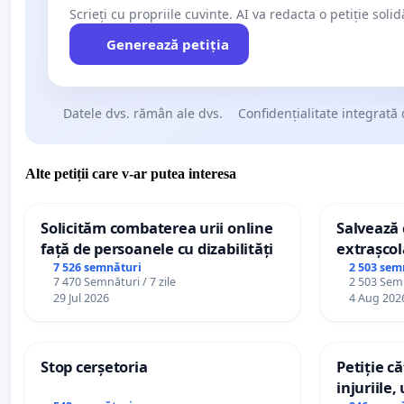
Scrieți cu propriile cuvinte. AI va redacta o petiție soli
Generează petiția
Datele dvs. rămân ale dvs.
Confidențialitate integrată 
Alte petiții care v-ar putea interesa
Solicităm combaterea urii online
Salvează c
față de persoanele cu dizabilități
extrașcol
palatele c
7 526 semnături
2 503 sem
7 470 Semnături / 7 zile
2 503 Semn
29 Jul 2026
4 Aug 202
Stop cerșetoria
Petiție c
injuriile,