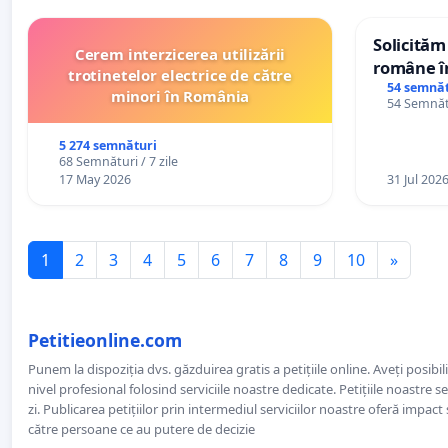
Solicităm
Cerem interzicerea utilizării
române în
trotinetelor electrice de către
Wiliam Kr
54 semnăt
minori în România
54 Semnătu
plasamen
ani
5 274 semnături
68 Semnături / 7 zile
17 May 2026
31 Jul 202
1
2
3
4
5
6
7
8
9
10
»
Petitieonline.com
Punem la dispoziția dvs. găzduirea gratis a petițiile online. Aveți posibili
nivel profesional folosind serviciile noastre dedicate. Petițiile noastre 
zi. Publicarea petițiilor prin intermediul serviciilor noastre oferă impact și
către persoane ce au putere de decizie