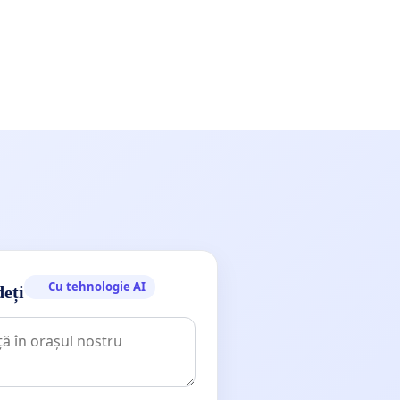
Cu tehnologie AI
deți