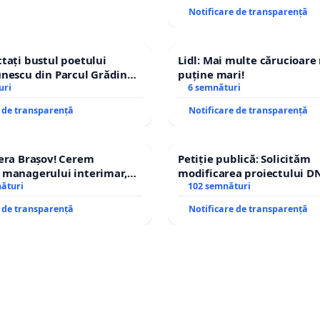
ROGOJAN
Notificare de transparență
tați bustul poetului
Lidl: Mai multe cărucioare
nescu din Parcul Grădina
puține mari!
op cenzurii culturale!
uri
6 semnături
e de transparență
Notificare de transparență
era Brașov! Cerem
Petiție publică: Solicităm
 managerului interimar,
modificarea proiectului DN
cian-Marius!
nături
– Hanu Conachi) prin devi
102 semnături
traseului în afara localități
e de transparență
Notificare de transparență