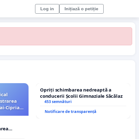
Log in
Inițiază o petiție
Opriți schimbarea nedreaptă a
ical
conducerii Școlii Gimnaziale Săcălaz
strarea
453 semnături
ai-Ciprian
Notificare de transparență
area
i-Ciprian