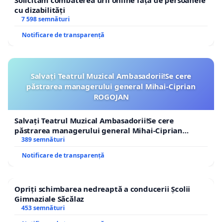
Solicităm combaterea urii online față de persoanele
cu dizabilități
7 598 semnături
Notificare de transparență
Salvați Teatrul Muzical Ambasadorii!Se cere
păstrarea managerului general Mihai-Ciprian
ROGOJAN
Salvați Teatrul Muzical Ambasadorii!Se cere
păstrarea managerului general Mihai-Ciprian
ROGOJAN
389 semnături
Notificare de transparență
Opriți schimbarea nedreaptă a conducerii Școlii
Gimnaziale Săcălaz
453 semnături