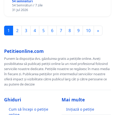
Gheorghe, aflat în plasament în Danemarca de
54 semnături
54 Semnături / 7 zile
12 ani
31 Jul 2026
1
2
3
4
5
6
7
8
9
10
»
Petitieonline.com
Punem la dispoziția dvs. găzduirea gratis a petițiile online. Aveți
posibilitatea să publicați petiții online la un nivel profesional folosind
serviciile noastre dedicate. Petițiile noastre se regăsesc în mass media
în fiecare zi. Publicarea petițiilor prin intermediul serviciilor noastre
oferă impact și vizibilitate către publicul larg cât și către persoane ce
au putere de decizie
Ghiduri
Mai multe
Cum să începi o petiție
Inițiază o petiție
online