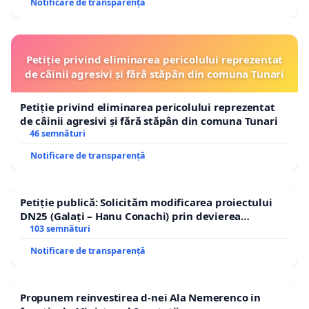
Notificare de transparență
Petiție privind eliminarea pericolului reprezentat
de câinii agresivi și fără stăpân din comuna Tunari
Petiție privind eliminarea pericolului reprezentat
de câinii agresivi și fără stăpân din comuna Tunari
46 semnături
Notificare de transparență
Petiție publică: Solicităm modificarea proiectului
DN25 (Galați – Hanu Conachi) prin devierea
traseului în afara localităților!
103 semnături
Notificare de transparență
Propunem reinvestirea d-nei Ala Nemerenco in