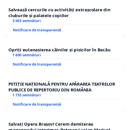
Salvează cercurile cu activități extrașcolare din
cluburile și palatele copiilor
3 063 semnături
Notificare de transparență
Opriți eutanasierea câinilor și pisicilor în Bacău
1 600 semnături
Notificare de transparență
PETIȚIE NAȚIONALĂ PENTRU APĂRAREA TEATRELOR
PUBLICE DE REPERTORIU DIN ROMÂNIA
1 735 semnături
Notificare de transparență
Salvați Opera Brașov! Cerem demiterea
managerului interimar, Petrean Lucian-Marius!