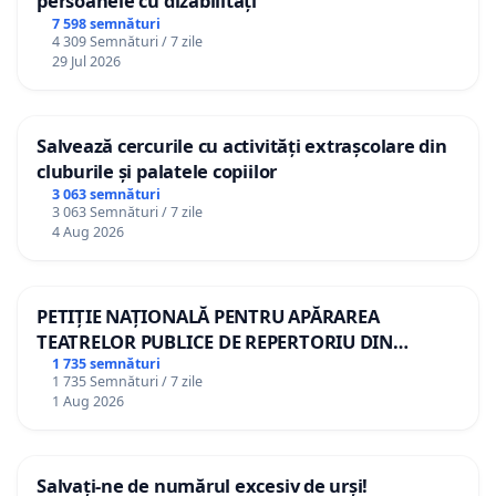
persoanele cu dizabilități
7 598 semnături
4 309 Semnături / 7 zile
29 Jul 2026
Salvează cercurile cu activități extrașcolare din
cluburile și palatele copiilor
3 063 semnături
3 063 Semnături / 7 zile
4 Aug 2026
PETIȚIE NAȚIONALĂ PENTRU APĂRAREA
TEATRELOR PUBLICE DE REPERTORIU DIN
ROMÂNIA
1 735 semnături
1 735 Semnături / 7 zile
1 Aug 2026
Salvați-ne de numărul excesiv de urși!