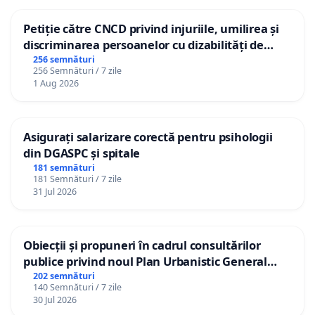
Petiție către CNCD privind injuriile, umilirea și
discriminarea persoanelor cu dizabilități de
către utilizatorul TikTok „Gorici”
256 semnături
256 Semnături / 7 zile
1 Aug 2026
Asigurați salarizare corectă pentru psihologii
din DGASPC și spitale
181 semnături
181 Semnături / 7 zile
31 Jul 2026
Obiecții și propuneri în cadrul consultărilor
publice privind noul Plan Urbanistic General
(PUG) Ialoveni
202 semnături
140 Semnături / 7 zile
30 Jul 2026