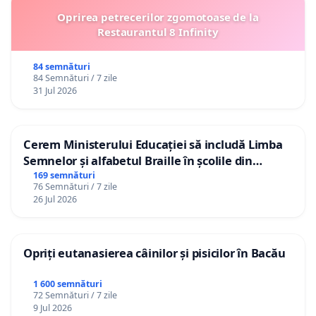
Oprirea petrecerilor zgomotoase de la
Restaurantul 8 Infinity
84 semnături
84 Semnături / 7 zile
31 Jul 2026
Cerem Ministerului Educației să includă Limba
Semnelor și alfabetul Braille în școlile din
Republica Moldova!
169 semnături
76 Semnături / 7 zile
26 Jul 2026
Opriți eutanasierea câinilor și pisicilor în Bacău
1 600 semnături
72 Semnături / 7 zile
9 Jul 2026