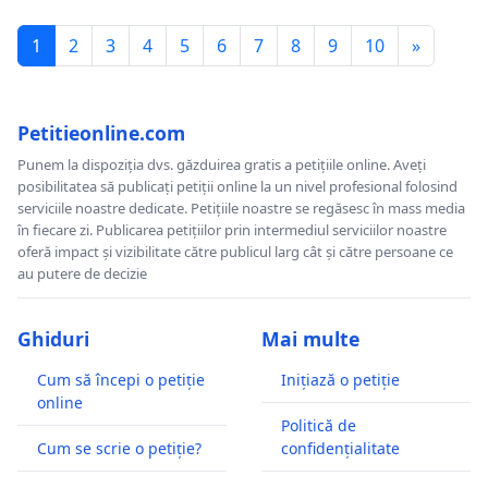
1
2
3
4
5
6
7
8
9
10
»
Petitieonline.com
Punem la dispoziția dvs. găzduirea gratis a petițiile online. Aveți
posibilitatea să publicați petiții online la un nivel profesional folosind
serviciile noastre dedicate. Petițiile noastre se regăsesc în mass media
în fiecare zi. Publicarea petițiilor prin intermediul serviciilor noastre
oferă impact și vizibilitate către publicul larg cât și către persoane ce
au putere de decizie
Ghiduri
Mai multe
Cum să începi o petiție
Inițiază o petiție
online
Politică de
Cum se scrie o petiție?
confidențialitate