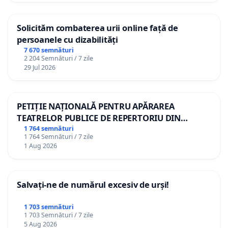
Solicităm combaterea urii online față de
persoanele cu dizabilități
7 670 semnături
2 204 Semnături / 7 zile
29 Jul 2026
PETIȚIE NAȚIONALĂ PENTRU APĂRAREA
TEATRELOR PUBLICE DE REPERTORIU DIN
ROMÂNIA
1 764 semnături
1 764 Semnături / 7 zile
1 Aug 2026
Salvați-ne de numărul excesiv de urși!
1 703 semnături
1 703 Semnături / 7 zile
5 Aug 2026