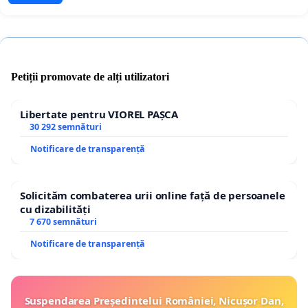
Petiții promovate de alți utilizatori
Libertate pentru VIOREL PAȘCA
30 292 semnături
Notificare de transparență
Solicităm combaterea urii online față de persoanele
cu dizabilități
7 670 semnături
Notificare de transparență
Suspendarea Președintelui României, Nicușor Dan,