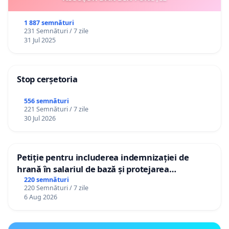
1 887 semnături
231 Semnături / 7 zile
31 Jul 2025
Stop cerșetoria
556 semnături
221 Semnături / 7 zile
30 Jul 2026
Petiție pentru includerea indemnizației de
hrană în salariul de bază și protejarea
gradațiilor de vechime pentru asistenții
220 semnături
220 Semnături / 7 zile
personali
6 Aug 2026