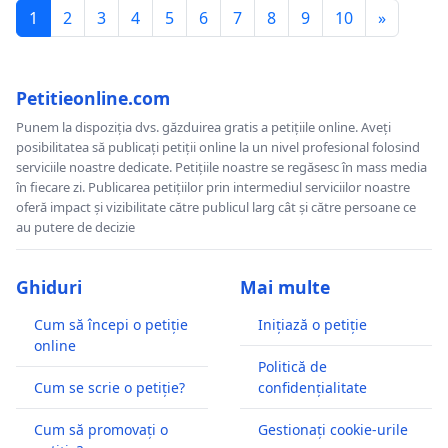
1
2
3
4
5
6
7
8
9
10
»
Petitieonline.com
Punem la dispoziția dvs. găzduirea gratis a petițiile online. Aveți
posibilitatea să publicați petiții online la un nivel profesional folosind
serviciile noastre dedicate. Petițiile noastre se regăsesc în mass media
în fiecare zi. Publicarea petițiilor prin intermediul serviciilor noastre
oferă impact și vizibilitate către publicul larg cât și către persoane ce
au putere de decizie
Ghiduri
Mai multe
Cum să începi o petiție
Inițiază o petiție
online
Politică de
Cum se scrie o petiție?
confidențialitate
Cum să promovați o
Gestionați cookie-urile