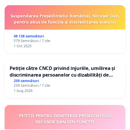
Suspendarea Președintelui României, Nicușor Dan,
pentru abuz de funcție și discreditarea statului
48 138 semnături
579 Semnături / 7 zile
1 Oct 2025
Petiție către CNCD privind injuriile, umilirea și
discriminarea persoanelor cu dizabilități de
către utilizatorul TikTok „Gorici”
259 semnături
259 Semnături / 7 zile
1 Aug 2026
PETIȚIE PENTRU DEMITEREA PREȘEDINTELUI
NICUȘOR DAN DIN FUNCȚIE