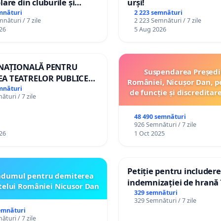
lare din cluburile și
urși!
 copiilor
mnături
2 223 semnături
nături / 7 zile
2 223 Semnături / 7 zile
26
5 Aug 2026
 NAȚIONALĂ PENTRU
Suspendarea Președi
A TEATRELOR PUBLICE
României, Nicușor Dan, p
ERTORIU DIN ROMÂNIA
mnături
de funcție și discreditar
turi / 7 zile
48 490 semnături
926 Semnături / 7 zile
26
1 Oct 2025
Petiție pentru includer
ndumul pentru demiterea
indemnizației de hrană î
telui României Nicusor Dan
de bază și protejarea gr
329 semnături
329 Semnături / 7 zile
de vechime pentru asist
emnături
personali
turi / 7 zile