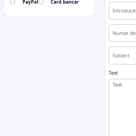
PayPal
Card bancar
Introduceț
Numar de 
Subiect
Text