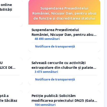
 online
Suspendarea Președintelui
bilități
României, Nicușor Dan, pentru abuz
de funcție și discreditarea statului
Suspendarea Președintelui
României, Nicușor Dan, pentru abuz
de funcție și discreditarea statului
48 490 semnături
Notificare de transparență
RU
Salvează cercurile cu activități
LICE DE
extrașcolare din cluburile și palatele
A
copiilor
3 473 semnături
Notificare de transparență
ptă a
Petiție publică: Solicităm
le Săcălaz
modificarea proiectului DN25 (Galați
– Hanu Conachi) prin devierea
104 semnături