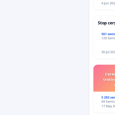
4 Jun 20
Stop cer
561 sem
129 Semnă
30 Jul 20
Cerem
trotin
5 283 se
69 Semnăt
17 May 2