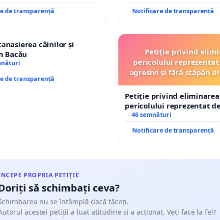
re de transparență
Notificare de transparență
tanasierea câinilor și
Petiție privind elim
în Bacău
pericolului reprezentat 
mnături
agresivi și fără stăpân 
re de transparență
Tunari
Petiție privind eliminarea
pericolului reprezentat de
agresivi și fără stăpân d
46 semnături
Tunari
Notificare de transparență
ÎNCEPE PROPRIA PETIȚIE
Doriți să schimbați ceva?
Schimbarea nu se întâmplă dacă tăceți.
Autorul acestei petiții a luat atitudine și a acționat. Veți face la fel?