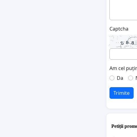
Captcha
Am cel puțin
Da
Trimite
Petiții promo