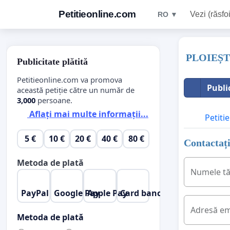
Petitieonline.com
Vezi (răsfoi
RO ▼
PLOIEȘT
Publicitate plătită
Petitieonline.com va promova
Publi
această petiție către un număr de
3,000
persoane.
Aflați mai multe informații...
Petitie
5 €
10 €
20 €
40 €
80 €
Contactați
Metoda de plată
Numele t
PayPal
Google Pay
Apple Pay
Card bancar
Adresă em
Metoda de plată