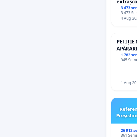
extrașco
palatele
3 473 se
3 473 Sem
4 Aug 20
PETIȚIE
APĂRARE
DE REP
1 782 se
945 Semnă
1 Aug 20
Refere
Preşedin
26 912 s
361 Semnă