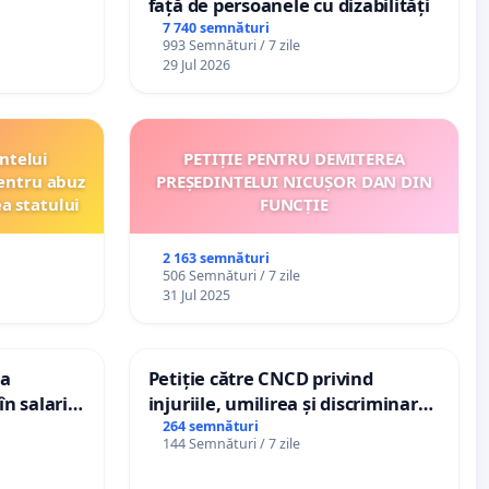
față de persoanele cu dizabilități
7 740 semnături
993 Semnături / 7 zile
29 Jul 2026
ntelui
PETIȚIE PENTRU DEMITEREA
entru abuz
PREȘEDINTELUI NICUȘOR DAN DIN
ea statului
FUNCȚIE
2 163 semnături
506 Semnături / 7 zile
31 Jul 2025
ea
Petiție către CNCD privind
n salariul
injuriile, umilirea și discriminarea
adațiilor
persoanelor cu dizabilități de
264 semnături
144 Semnături / 7 zile
enții
către utilizatorul TikTok „Gorici”