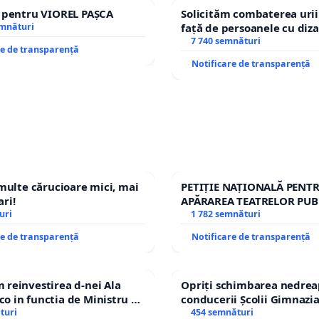
e pentru VIOREL PAȘCA
Solicităm combaterea urii
emnături
față de persoanele cu diza
7 740 semnături
re de transparență
Notificare de transparență
 multe cărucioare mici, mai
PETIȚIE NAȚIONALĂ PENT
ri!
APĂRAREA TEATRELOR PUB
uri
REPERTORIU DIN ROMÂNI
1 782 semnături
re de transparență
Notificare de transparență
reinvestirea d-nei Ala
Opriți schimbarea nedrea
 in functia de Ministru al
conducerii Școlii Gimnazia
turi
454 semnături