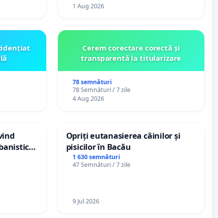
1 Aug 2026
zidențiat
Cerem corectare corectă și
lă
transparentă la titularizare
78 semnături
78 Semnături / 7 zile
4 Aug 2026
vind
Opriți eutanasierea câinilor și
banistic
pisicilor în Bacău
veni
1 630 semnături
47 Semnături / 7 zile
9 Jul 2026