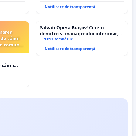
traseului în afara localităților!
Notificare de transparență
Salvați Opera Brașov! Cerem
inarea
demiterea managerului interimar,
de câinii
Petrean Lucian-Marius!
1 891 semnături
din comuna
Notificare de transparență
 câinii
in comuna