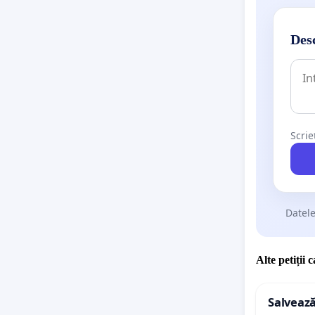
Desc
Scrie
Datele
Alte petiții 
Salvează