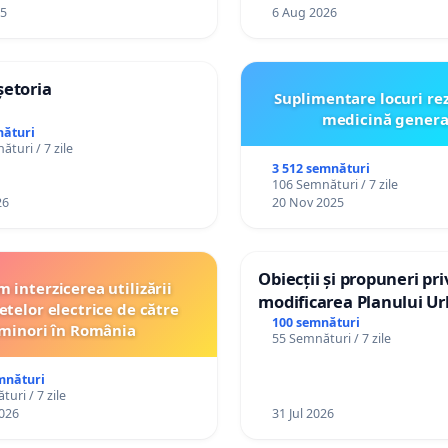
25
6 Aug 2026
șetoria
Suplimentare locuri re
medicină genera
nături
turi / 7 zile
3 512 semnături
106 Semnături / 7 zile
26
20 Nov 2025
Obiecții și propuneri pri
 interzicerea utilizării
modificarea Planului Ur
etelor electrice de către
General al orașului Ialo
100 semnături
minori în România
55 Semnături / 7 zile
mnături
uri / 7 zile
026
31 Jul 2026