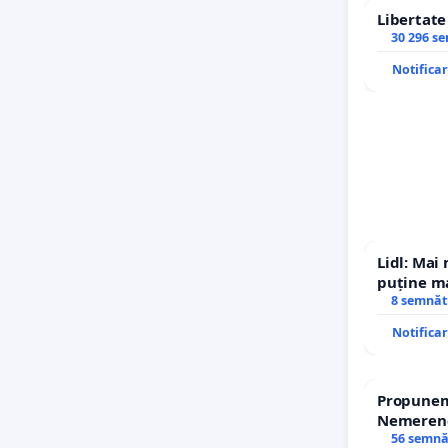
Libertat
30 296 s
Notifica
Lidl: Mai
puține ma
8 semnăt
Notifica
Propunem 
Nemerenco
Sanatatii
56 semnă