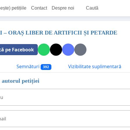
ește) petițiile
Contact
Despre noi
Caută
I – ORAȘ LIBER DE ARTIFICII ȘI PETARDE
că pe Facebook
Semnături
Vizibilitate suplimentară
392
 autorul petiției
ău
ail