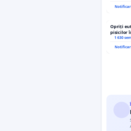
Notifica
Opriți eu
pisicilor 
1 630 se
Notifica