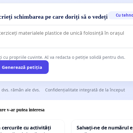
Cu tehno
rieți schimbarea pe care doriți să o vedeți
ți cu propriile cuvinte. AI va redacta o petiție solidă pentru dvs.
Generează petiția
 dvs. rămân ale dvs.
Confidențialitate integrată de la început
care v-ar putea interesa
 cercurile cu activități
Salvați-ne de numărul e