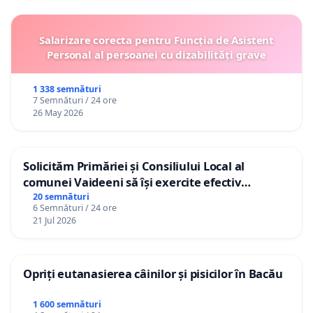
Salarizare corecta pentru Funcția de Asistent
Personal al persoanei cu dizabilități grave
1 338 semnături
7 Semnături / 24 ore
26 May 2026
Solicităm Primăriei și Consiliului Local al
comunei Vaideeni să își exercite efectiv
atribuțiile legale și să reprezinte interesele
20 semnături
6 Semnături / 24 ore
cetățenilor în raport cu APAVIL S.A, operatorul
21 Jul 2026
serviciului de apă!
Opriți eutanasierea câinilor și pisicilor în Bacău
1 600 semnături