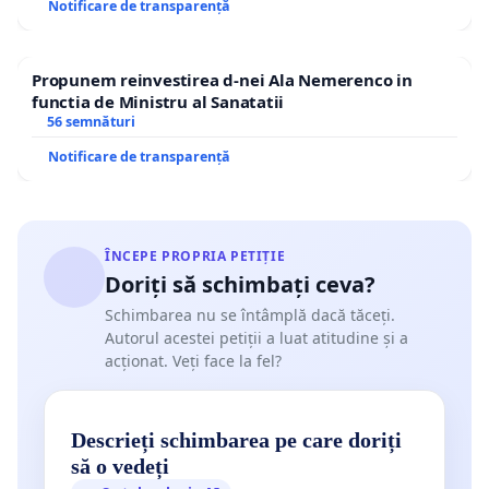
Notificare de transparență
suveranitatea în nume propriu, nici măcar
Parlamentul României sau Curtea
Propunem reinvestirea d-nei Ala Nemerenco in
Constituțională
(potrivit art. 2 din Constituție).
functia de Ministru al Sanatatii
56 semnături
Orice susținere sau interpretare a dispozițiilor
Notificare de transparență
art. 148 din Constituție potrivit cărora s-ar fi
renunțat la supremația Constituției odată cu
aderarea României la Uniunea Europeană este
ÎNCEPE PROPRIA PETIȚIE
contrară Constituției României
(deoarece încalcă
Doriți să schimbați ceva?
caracterul independent și suveran al Statului
Schimbarea nu se întâmplă dacă tăceți.
Român, caracteristici care nu pot fi știrbite nici
Autorul acestei petiții a luat atitudine și a
măcar printr-o lege de revizuire a Constituției) și
nu
acționat. Veți face la fel?
reprezintă voința poporului român.
Menționăm că se va transmite Curții
Descrieți schimbarea pe care doriți
Constituționale a României câte un amicus curiae
să o vedeți