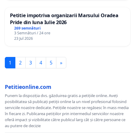
Petitie impotriva organizarii Marsului Oradea
Pride din luna Iulie 2026
269 semnături
3 Semnături / 24 ore
23 Jul 2026
1
2
3
4
5
»
Petitieonline.com
Punem la dispoziția dvs. găzduirea gratis a petițiile online. Aveți
posibilitatea să publicați petiții online la un nivel profesional folosind
serviciile noastre dedicate. Petițiile noastre se regăsesc în mass media
în fiecare zi. Publicarea petițiilor prin intermediul serviciilor noastre
oferă impact și vizibilitate către publicul larg cât și către persoane ce
au putere de decizie