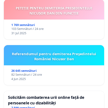
PETIȚIE PENTRU DEMITEREA PREȘEDINTELUI
NICUȘOR DAN DIN FUNCȚIE
1 769 semnături
103 Semnături / 24 ore
31 Jul 2025
Referendumul pentru demiterea Preşedintelui
României Nicusor Dan
26 645 semnături
82 Semnături / 24 ore
4 Jun 2025
Solicităm combaterea urii online față de
persoanele cu dizabilități
7 599 semnături