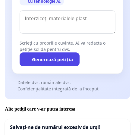
cu privire la fiecare dintre cele trei ”legi ale justiției”
Cu tehnologie AI
care va conține opinia detaliată și argumentată a
cetățenilor care semnează prezenta scrisoare
deschisă.
Scrieți cu propriile cuvinte. AI va redacta o
petiție solidă pentru dvs.
Generează petiția
Datele dvs. rămân ale dvs.
Confidențialitate integrată de la început
Alte petiții care v-ar putea interesa
Salvați-ne de numărul excesiv de urși!