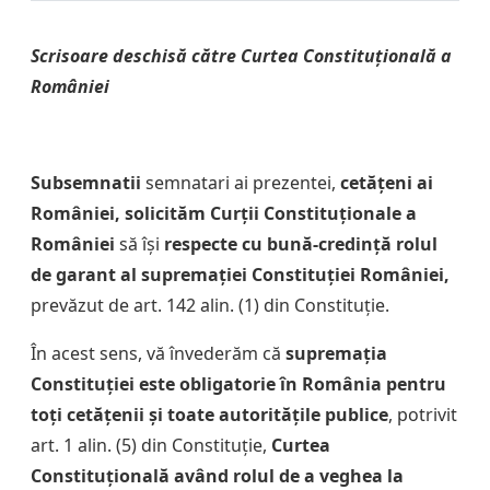
Scrisoare deschisă către Curtea Constituțională a
României
Subsemnatii
semnatari ai prezentei,
cetățeni ai
României,
solicităm Curții Constituționale a
României
să își
respecte cu bună-credință rolul
de garant al supremației Constituției României,
prevăzut de art. 142 alin. (1) din Constituție.
În acest sens, vă învederăm că
supremația
Constituției este obligatorie în România pentru
toți cetățenii și toate autoritățile publice
, potrivit
art. 1 alin. (5) din Constituție,
Curtea
Constituțională având rolul de a veghea la