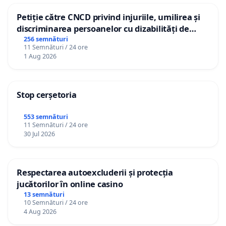
Petiție către CNCD privind injuriile, umilirea și
discriminarea persoanelor cu dizabilități de
către utilizatorul TikTok „Gorici”
256 semnături
11 Semnături / 24 ore
1 Aug 2026
Stop cerșetoria
553 semnături
11 Semnături / 24 ore
30 Jul 2026
Respectarea autoexcluderii și protecția
jucătorilor în online casino
13 semnături
10 Semnături / 24 ore
4 Aug 2026