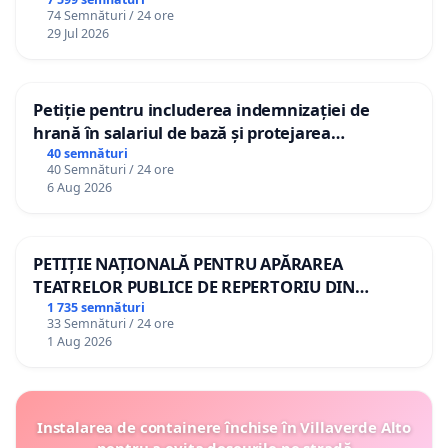
74 Semnături / 24 ore
29 Jul 2026
Petiție pentru includerea indemnizației de
hrană în salariul de bază și protejarea
gradațiilor de vechime pentru asistenții
40 semnături
40 Semnături / 24 ore
personali
6 Aug 2026
PETIȚIE NAȚIONALĂ PENTRU APĂRAREA
TEATRELOR PUBLICE DE REPERTORIU DIN
ROMÂNIA
1 735 semnături
33 Semnături / 24 ore
1 Aug 2026
Instalarea de containere închise în Villaverde Alto
pentru a evita deșeurile pe stradă