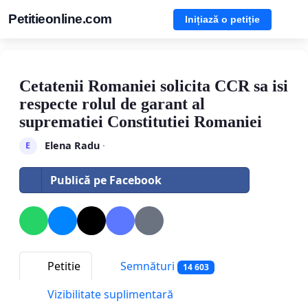
Petitieonline.com
Inițiază o petiție
Cetatenii Romaniei solicita CCR sa isi
respecte rolul de garant al
suprematiei Constitutiei Romaniei
Elena Radu
·
E
Publică pe Facebook
Petitie
Semnături
14 603
Vizibilitate suplimentară