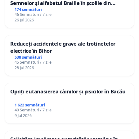
Semnelor și alfabetul Braille în școlile din
Republica Moldova!
174 semnături
46 Semnături / 7 zile
26 Jul 2026
Reduceți accidentele grave ale trotinetelor
electrice în Bihor
538 semnături
45 Semnături / 7 zile
28 Jul 2026
Opriți eutanasierea câinilor și pisicilor în Bacău
1 622 semnături
40 Semnături / 7 zile
9 Jul 2026