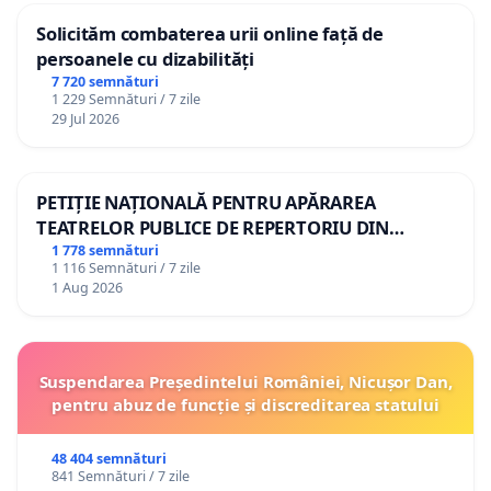
Solicităm combaterea urii online față de
persoanele cu dizabilități
7 720 semnături
1 229 Semnături / 7 zile
29 Jul 2026
PETIȚIE NAȚIONALĂ PENTRU APĂRAREA
TEATRELOR PUBLICE DE REPERTORIU DIN
ROMÂNIA
1 778 semnături
1 116 Semnături / 7 zile
1 Aug 2026
Suspendarea Președintelui României, Nicușor Dan,
pentru abuz de funcție și discreditarea statului
48 404 semnături
841 Semnături / 7 zile