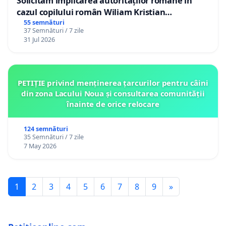
Solicităm implicarea autorităților române în
cazul copilului român Wiliam Kristian
Gheorghe, aflat în plasament în Danemarca de
55 semnături
37 Semnături / 7 zile
12 ani
31 Jul 2026
PETIȚIE privind menținerea țarcurilor pentru câini
din zona Lacului Noua și consultarea comunității
înainte de orice relocare
124 semnături
35 Semnături / 7 zile
7 May 2026
1
2
3
4
5
6
7
8
9
»