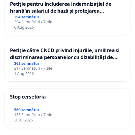
Petiție pentru includerea indemnizației de
hrană în salariul de bază și protejarea
gradațiilor de vechime pentru asistenții
294 semnături
294 Semnături / 7 zile
personali
6 Aug 2026
Petiție către CNCD privind injuriile, umilirea și
discriminarea persoanelor cu dizabilități de
către utilizatorul TikTok „Gorici”
263 semnături
217 Semnături / 7 zile
1 Aug 2026
Stop cerșetoria
560 semnături
153 Semnături / 7 zile
30 Jul 2026