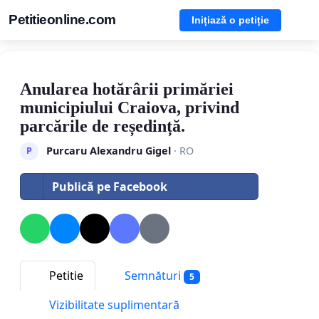
Petitieonline.com
Inițiază o petiție
Anularea hotărârii primăriei
municipiului Craiova, privind
parcările de reședință.
Purcaru Alexandru Gigel
· RO
P
Publică pe Facebook
Petitie
Semnături
5
Vizibilitate suplimentară