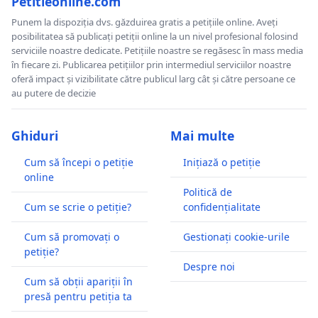
Petitieonline.com
Punem la dispoziția dvs. găzduirea gratis a petițiile online. Aveți
posibilitatea să publicați petiții online la un nivel profesional folosind
serviciile noastre dedicate. Petițiile noastre se regăsesc în mass media
în fiecare zi. Publicarea petițiilor prin intermediul serviciilor noastre
oferă impact și vizibilitate către publicul larg cât și către persoane ce
au putere de decizie
Ghiduri
Mai multe
Cum să începi o petiție
Inițiază o petiție
online
Politică de
Cum se scrie o petiție?
confidențialitate
Cum să promovați o
Gestionați cookie-urile
petiție?
Despre noi
Cum să obții apariții în
presă pentru petiția ta