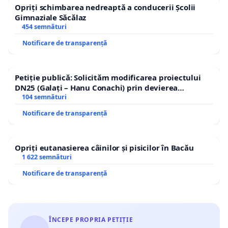
Opriți schimbarea nedreaptă a conducerii Școlii
Gimnaziale Săcălaz
454 semnături
Notificare de transparență
Petiție publică: Solicităm modificarea proiectului
DN25 (Galați – Hanu Conachi) prin devierea
traseului în afara localităților!
104 semnături
Notificare de transparență
Opriți eutanasierea câinilor și pisicilor în Bacău
1 622 semnături
Notificare de transparență
ÎNCEPE PROPRIA PETIȚIE