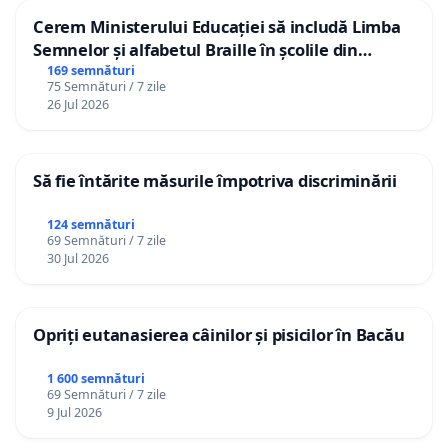
Cerem Ministerului Educației să includă Limba
Semnelor și alfabetul Braille în școlile din
Republica Moldova!
169 semnături
75 Semnături / 7 zile
26 Jul 2026
Să fie întărite măsurile împotriva discriminării
124 semnături
69 Semnături / 7 zile
30 Jul 2026
Opriți eutanasierea câinilor și pisicilor în Bacău
1 600 semnături
69 Semnături / 7 zile
9 Jul 2026