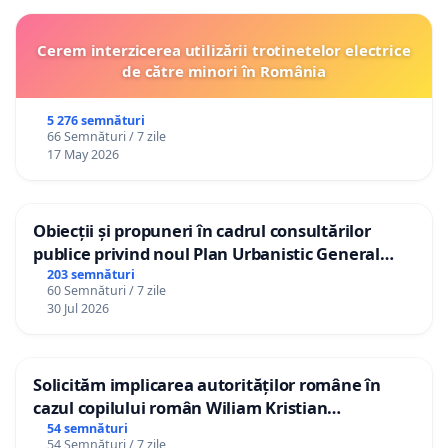
Cerem interzicerea utilizării trotinetelor electrice
de către minori în România
5 276 semnături
66 Semnături / 7 zile
17 May 2026
Obiecții și propuneri în cadrul consultărilor
publice privind noul Plan Urbanistic General
(PUG) Ialoveni
203 semnături
60 Semnături / 7 zile
30 Jul 2026
Solicităm implicarea autorităților române în
cazul copilului român Wiliam Kristian
Gheorghe, aflat în plasament în Danemarca de
54 semnături
54 Semnături / 7 zile