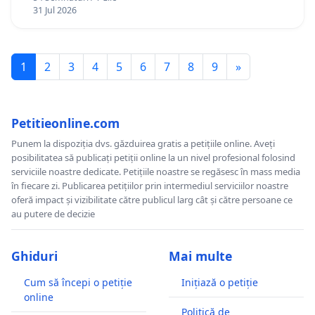
12 ani
31 Jul 2026
1
2
3
4
5
6
7
8
9
»
Petitieonline.com
Punem la dispoziția dvs. găzduirea gratis a petițiile online. Aveți
posibilitatea să publicați petiții online la un nivel profesional folosind
serviciile noastre dedicate. Petițiile noastre se regăsesc în mass media
în fiecare zi. Publicarea petițiilor prin intermediul serviciilor noastre
oferă impact și vizibilitate către publicul larg cât și către persoane ce
au putere de decizie
Ghiduri
Mai multe
Cum să începi o petiție
Inițiază o petiție
online
Politică de