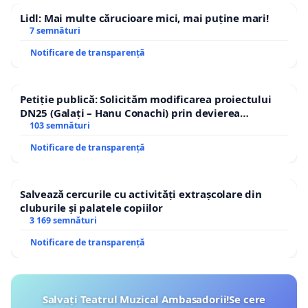
Lidl: Mai multe cărucioare mici, mai puține mari!
7 semnături
Notificare de transparență
Petiție publică: Solicităm modificarea proiectului
DN25 (Galați – Hanu Conachi) prin devierea
traseului în afara localităților!
103 semnături
Notificare de transparență
Salvează cercurile cu activități extrașcolare din
cluburile și palatele copiilor
3 169 semnături
Notificare de transparență
Salvați Teatrul Muzical Ambasadorii!Se cere