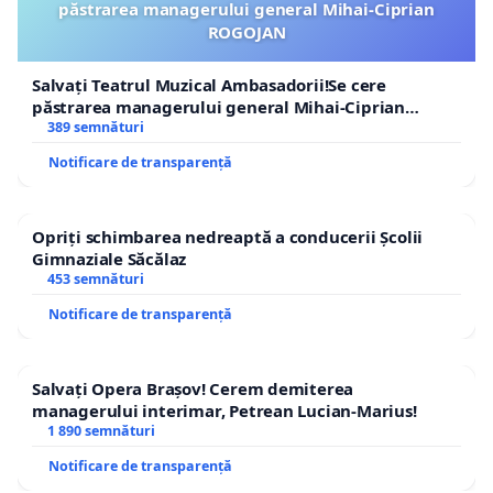
păstrarea managerului general Mihai-Ciprian
ROGOJAN
Salvați Teatrul Muzical Ambasadorii!Se cere
păstrarea managerului general Mihai-Ciprian
ROGOJAN
389 semnături
Notificare de transparență
Opriți schimbarea nedreaptă a conducerii Școlii
Gimnaziale Săcălaz
453 semnături
Notificare de transparență
Salvați Opera Brașov! Cerem demiterea
managerului interimar, Petrean Lucian-Marius!
1 890 semnături
Notificare de transparență