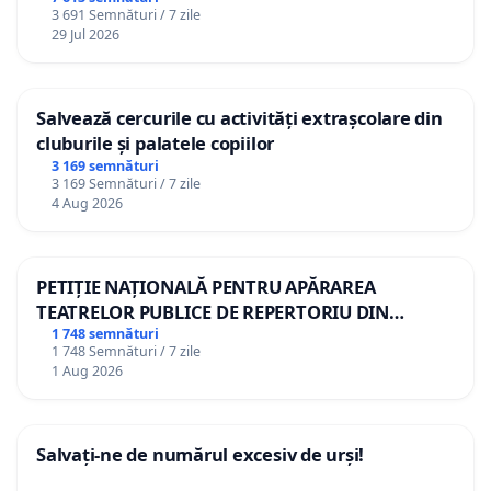
3 691 Semnături / 7 zile
29 Jul 2026
Salvează cercurile cu activități extrașcolare din
cluburile și palatele copiilor
3 169 semnături
3 169 Semnături / 7 zile
4 Aug 2026
PETIȚIE NAȚIONALĂ PENTRU APĂRAREA
TEATRELOR PUBLICE DE REPERTORIU DIN
ROMÂNIA
1 748 semnături
1 748 Semnături / 7 zile
1 Aug 2026
Salvați-ne de numărul excesiv de urși!