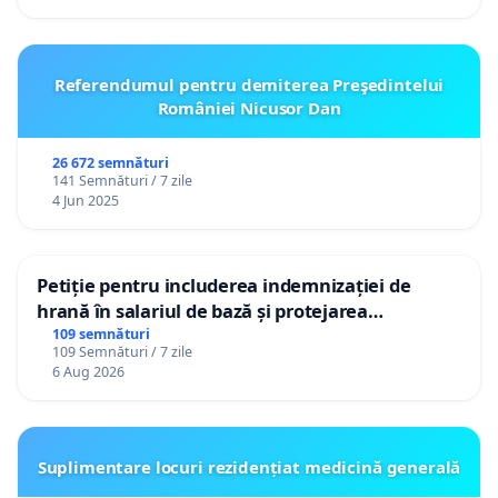
Referendumul pentru demiterea Preşedintelui
României Nicusor Dan
26 672 semnături
141 Semnături / 7 zile
4 Jun 2025
Petiție pentru includerea indemnizației de
hrană în salariul de bază și protejarea
gradațiilor de vechime pentru asistenții
109 semnături
109 Semnături / 7 zile
personali
6 Aug 2026
Suplimentare locuri rezidențiat medicină generală