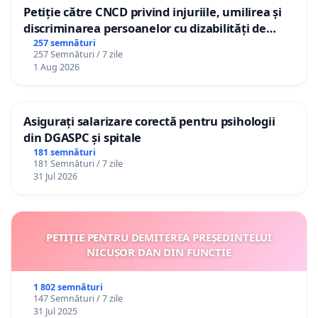
Petiție către CNCD privind injuriile, umilirea și
discriminarea persoanelor cu dizabilități de
către utilizatorul TikTok „Gorici”
257 semnături
257 Semnături / 7 zile
1 Aug 2026
Asigurați salarizare corectă pentru psihologii
din DGASPC și spitale
181 semnături
181 Semnături / 7 zile
31 Jul 2026
PETIȚIE PENTRU DEMITEREA PREȘEDINTELUI
NICUȘOR DAN DIN FUNCȚIE
1 802 semnături
147 Semnături / 7 zile
31 Jul 2025