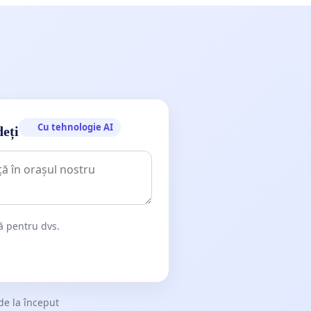
Cu tehnologie AI
deți
dă pentru dvs.
de la început