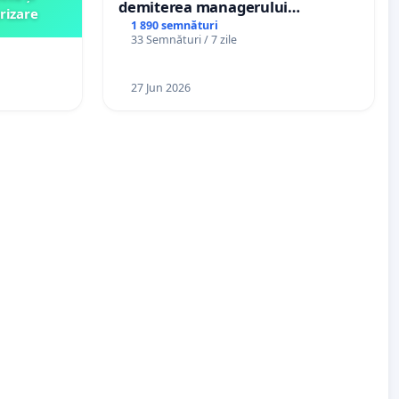
demiterea managerului
rizare
interimar, Petrean Lucian-Marius!
1 890 semnături
33 Semnături / 7 zile
27 Jun 2026