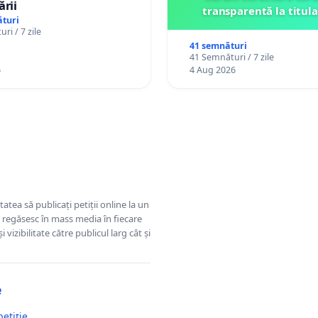
ării
transparentă la titula
turi
ri / 7 zile
41 semnături
41 Semnături / 7 zile
6
4 Aug 2026
tatea să publicați petiții online la un
se regăsesc în mass media în fiecare
 vizibilitate către publicul larg cât și
e
petiție