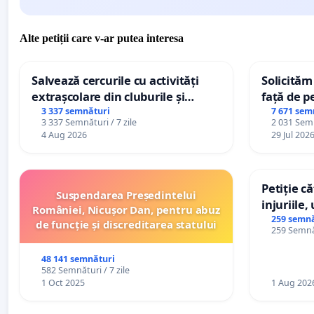
Alte petiții care v-ar putea interesa
Salvează cercurile cu activități
Solicităm
extrașcolare din cluburile și
față de p
palatele copiilor
3 337 semnături
7 671 sem
3 337 Semnături / 7 zile
2 031 Semn
4 Aug 2026
29 Jul 202
Petiție c
Suspendarea Președintelui
injuriile,
României, Nicușor Dan, pentru abuz
persoanel
259 semnă
de funcție și discreditarea statului
259 Semnăt
către util
48 141 semnături
582 Semnături / 7 zile
1 Oct 2025
1 Aug 202