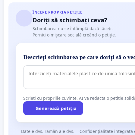
ÎNCEPE PROPRIA PETIȚIE
Doriți să schimbați ceva?
Schimbarea nu se întâmplă dacă tăceți.
Porniți o mișcare socială creând o petiție.
Descrieți schimbarea pe care doriți să o ve
Scrieți cu propriile cuvinte. AI va redacta o petiție soli
Generează petiția
Datele dvs. rămân ale dvs.
Confidențialitate integrată 