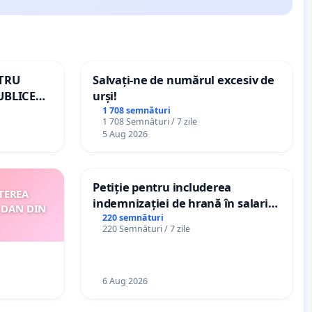
NTRU
Salvați-ne de numărul excesiv de
UBLICE
urși!
MÂNIA
1 708 semnături
1 708 Semnături / 7 zile
5 Aug 2026
Petiție pentru includerea
TEREA
indemnizației de hrană în salariul
 DAN DIN
de bază și protejarea gradațiilor
220 semnături
220 Semnături / 7 zile
de vechime pentru asistenții
personali
6 Aug 2026