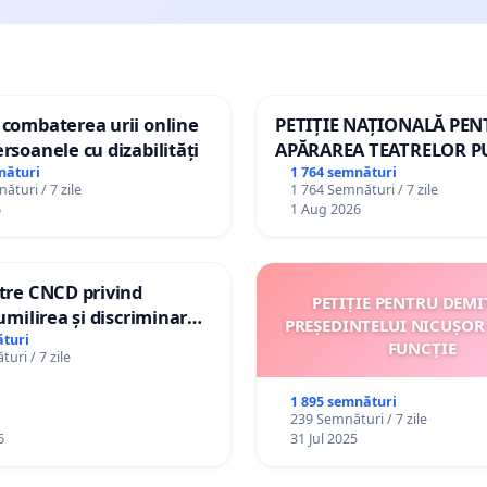
 combaterea urii online
PETIȚIE NAȚIONALĂ PE
ersoanele cu dizabilități
APĂRAREA TEATRELOR P
DE REPERTORIU DIN RO
nături
1 764 semnături
ături / 7 zile
1 764 Semnături / 7 zile
6
1 Aug 2026
ătre CNCD privind
PETIȚIE PENTRU DEMI
 umilirea și discriminarea
PREȘEDINTELUI NICUȘOR
or cu dizabilități de
turi
FUNCȚIE
uri / 7 zile
izatorul TikTok „Gorici”
1 895 semnături
239 Semnături / 7 zile
6
31 Jul 2025