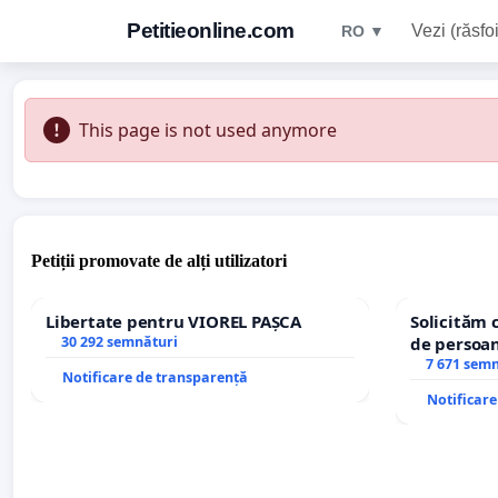
Petitieonline.com
Vezi (răsfoi
RO ▼
This page is not used anymore
Petiții promovate de alți utilizatori
Libertate pentru VIOREL PAȘCA
Solicităm 
30 292 semnături
de persoan
7 671 sem
Notificare de transparență
Notificar