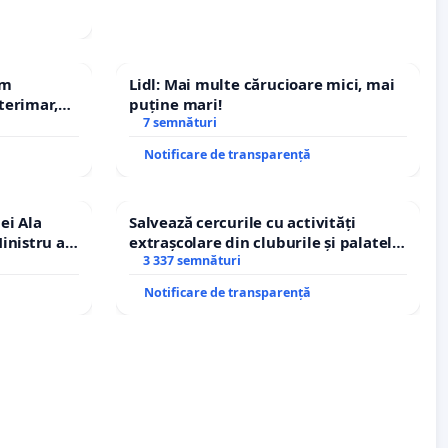
em
Lidl: Mai multe cărucioare mici, mai
terimar,
puține mari!
7 semnături
Notificare de transparență
ei Ala
Salvează cercurile cu activități
inistru al
extrașcolare din cluburile și palatele
copiilor
3 337 semnături
Notificare de transparență