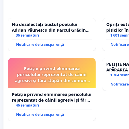
Nu dezafectați bustul poetului
Opriți euta
Adrian Păunescu din Parcul Grădina
pisicilor î
Icoanei! Stop cenzurii culturale!
36 semnături
1 601 sem
Notificare de transparență
Notificar
PETIȚIE N
Petiție privind eliminarea
APĂRAREA 
pericolului reprezentat de câinii
REPERTOR
1 764 sem
agresivi și fără stăpân din comuna
Notificar
Tunari
Petiție privind eliminarea pericolului
reprezentat de câinii agresivi și fără
stăpân din comuna Tunari
46 semnături
Notificare de transparență