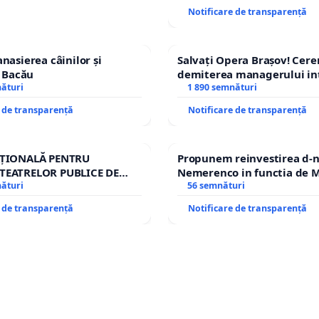
Notificare de transparență
nasierea câinilor și
Salvați Opera Brașov! Cer
n Bacău
demiterea managerului in
nături
Petrean Lucian-Marius!
1 890 semnături
e de transparență
Notificare de transparență
AȚIONALĂ PENTRU
Propunem reinvestirea d-n
TEATRELOR PUBLICE DE
Nemerenco in functia de M
IU DIN ROMÂNIA
nături
Sanatatii
56 semnături
e de transparență
Notificare de transparență