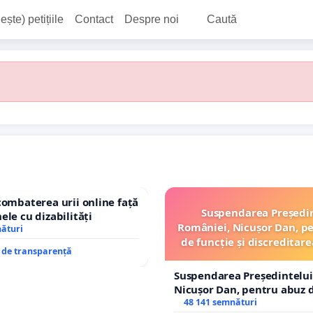
ește) petițiile
Contact
Despre noi
Caută
combaterea urii online față
Suspendarea Președi
ele cu dizabilități
României, Nicușor Dan, p
nături
de funcție și discreditare
e de transparență
Suspendarea Președintelui
Nicușor Dan, pentru abuz d
și discreditarea statului
48 141 semnături