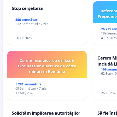
Stop cerșetoria
Referen
Preşedint
556 semnături
212 Semnături / 7 zile
26 731 se
189 Semnăt
30 Jul 2026
4 Jun 2025
Cerem Min
Cerem interzicerea utilizării
includă L
trotinetelor electrice de către
alfabetul 
169 semnă
minori în România
62 Semnătu
Republic
5 281 semnături
69 Semnături / 7 zile
17 May 2026
26 Jul 202
Solicităm implicarea autorităților
Să fie în