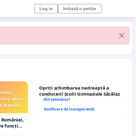
Log in
Inițiază o petiție
Opriți schimbarea nedreaptă a
ntelui
conducerii Școlii Gimnaziale Săcălaz
entru abuz
453 semnături
a statului
Notificare de transparență
 României,
e funcție