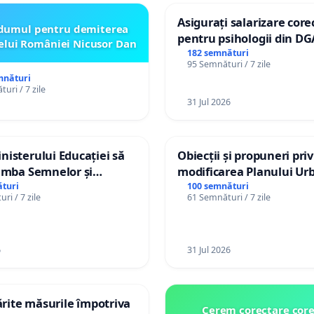
Asigurați salarizare core
dumul pentru demiterea
pentru psihologii din DG
elui României Nicusor Dan
spitale
182 semnături
95 Semnături / 7 zile
mnături
uri / 7 zile
31 Jul 2026
isterului Educației să
Obiecții și propuneri pri
imba Semnelor și
modificarea Planului Urb
Braille în școlile din
General al orașului Ialo
turi
100 semnături
ri / 7 zile
61 Semnături / 7 zile
a Moldova!
6
31 Jul 2026
tărite măsurile împotriva
Cerem corectare core