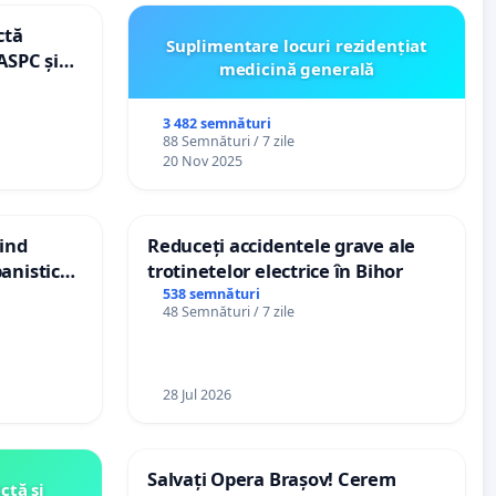
ctă
Suplimentare locuri rezidențiat
ASPC și
medicină generală
3 482 semnături
88 Semnături / 7 zile
20 Nov 2025
vind
Reduceți accidentele grave ale
anistic
trotinetelor electrice în Bihor
veni
538 semnături
48 Semnături / 7 zile
28 Jul 2026
Salvați Opera Brașov! Cerem
ctă și