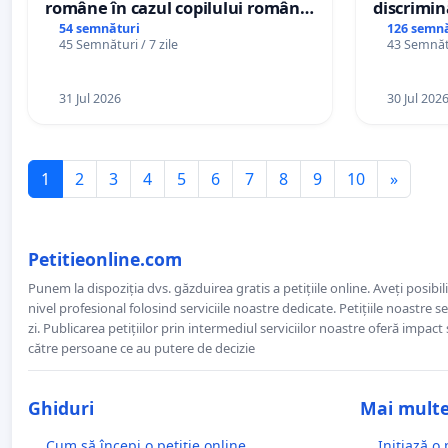
române în cazul copilului român
discrimin
Wiliam Kristian Gheorghe, aflat în
54 semnături
126 semnă
45 Semnături / 7 zile
43 Semnătu
plasament în Danemarca de 12
ani
31 Jul 2026
30 Jul 202
1
2
3
4
5
6
7
8
9
10
»
Petitieonline.com
Punem la dispoziția dvs. găzduirea gratis a petițiile online. Aveți posibili
nivel profesional folosind serviciile noastre dedicate. Petițiile noastre 
zi. Publicarea petițiilor prin intermediul serviciilor noastre oferă impact și
către persoane ce au putere de decizie
Ghiduri
Mai mult
Cum să începi o petiție online
Inițiază o 