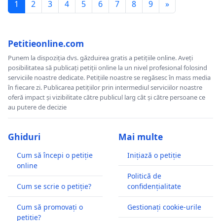
1
2
3
4
5
6
7
8
9
»
Petitieonline.com
Punem la dispoziția dvs. găzduirea gratis a petițiile online. Aveți
posibilitatea să publicați petiții online la un nivel profesional folosind
serviciile noastre dedicate. Petițiile noastre se regăsesc în mass media
în fiecare zi. Publicarea petițiilor prin intermediul serviciilor noastre
oferă impact și vizibilitate către publicul larg cât și către persoane ce
au putere de decizie
Ghiduri
Mai multe
Cum să începi o petiție
Inițiază o petiție
online
Politică de
Cum se scrie o petiție?
confidențialitate
Cum să promovați o
Gestionați cookie-urile
petiție?