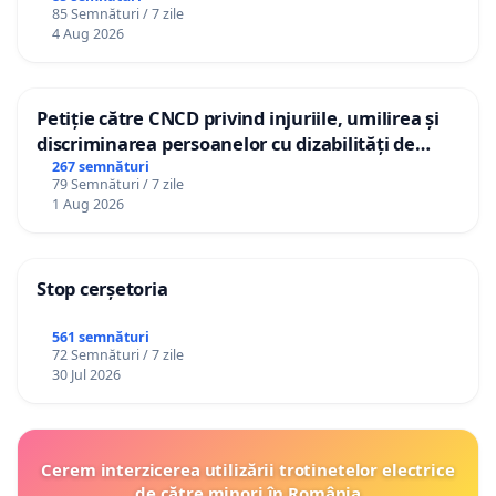
85 Semnături / 7 zile
4 Aug 2026
Petiție către CNCD privind injuriile, umilirea și
discriminarea persoanelor cu dizabilități de
către utilizatorul TikTok „Gorici”
267 semnături
79 Semnături / 7 zile
1 Aug 2026
Stop cerșetoria
561 semnături
72 Semnături / 7 zile
30 Jul 2026
Cerem interzicerea utilizării trotinetelor electrice
de către minori în România