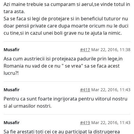
Azi maine trebuie sa cumparam si aerul,se vinde totul in
tara asta.
Sa se faca si legi de protejare si in beneficiul tuturor nu
doar pensii private care dupa moarte oricum nu le duci
cu tine,si in cazul unei boli grave nu te ajuta la nimic.
Musafir
#417
Mar 22, 2016, 11:38
Asa cum austriecii isi protejeaza padurile prin lege,in
Romania nu vad de ce nu " se vrea" sa se faca acest
lucru?!
Musafir
#418
Mar 22, 2016, 11:43
Pentru ca sunt foarte ingrijorata pentru viitorul nostru
si al urmasilor nostri.
Musafir
#419
Mar 22, 2016, 11:43
Sa fie arestati toti cei ce au participat la distrugerea