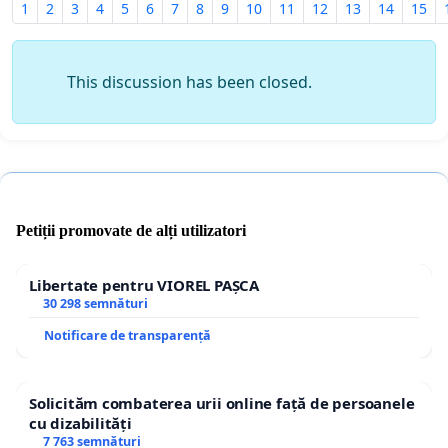
1
2
3
4
5
6
7
8
9
10
11
12
13
14
15
This discussion has been closed.
Petiții promovate de alți utilizatori
Libertate pentru VIOREL PAȘCA
30 298 semnături
Notificare de transparență
Solicităm combaterea urii online față de persoanele
cu dizabilități
7 763 semnături