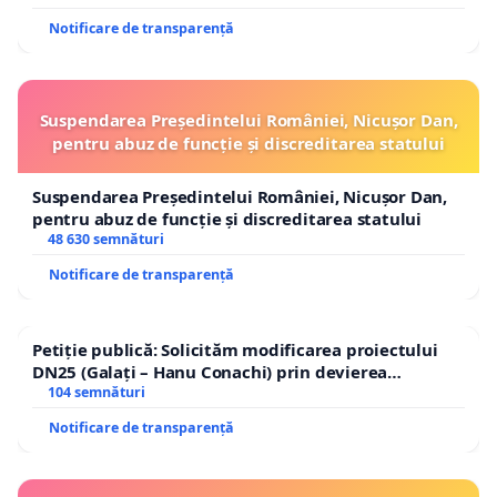
Notificare de transparență
Suspendarea Președintelui României, Nicușor Dan,
pentru abuz de funcție și discreditarea statului
Suspendarea Președintelui României, Nicușor Dan,
pentru abuz de funcție și discreditarea statului
48 630 semnături
Notificare de transparență
Petiție publică: Solicităm modificarea proiectului
DN25 (Galați – Hanu Conachi) prin devierea
traseului în afara localităților!
104 semnături
Notificare de transparență