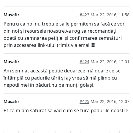
Musafir
#423
Mar 22, 2016, 11:58
Pentru ca noi nu trebuie sa le permitem sa facă ce vor
din noi și resursele noastre.va rog sa recomandați
odată cu semnarea petiției și confirmarea semnături
prin accesarea link-ului trimis via email!!!!
Musafir
#424
Mar 22, 2016, 12:01
Am semnat această petitie deoarece mă doare ce se
întâmplă cu padurile țării și aș vrea să mă plimb cu
nepoții mei în păduri,nu pe munți golași.
Musafir
#425
Mar 22, 2016, 12:07
Pt ca m-am saturat sa vad cum se fura padurile noastre