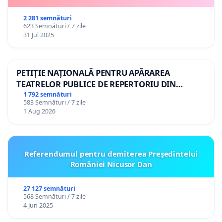
2 281 semnături
623 Semnături / 7 zile
31 Jul 2025
PETIȚIE NAȚIONALĂ PENTRU APĂRAREA
TEATRELOR PUBLICE DE REPERTORIU DIN
ROMÂNIA
1 792 semnături
583 Semnături / 7 zile
1 Aug 2026
Referendumul pentru demiterea Preşedintelui
României Nicusor Dan
27 127 semnături
568 Semnături / 7 zile
4 Jun 2025