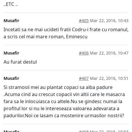
..ETC ..
Musafir
#405
Mar 22, 2016, 10:43
Incetati sa ne mai ucideti fratii Codru-i frate cu romanul,
a scris cel mai mare roman, Eminescu
Musafir
#406
Mar 22, 2016, 10:47
Au furat destul
Musafir
#407
Mar 22, 2016, 10:51
Si stramosii mei au plantat copaci sa aiba padure
.Acuma cind au crescut copacii vin altii care le masacra
fara sa le inlocuiasca cu altele.Nu se gindesc numai la
profitul lor si nu le intereseaza valoarea adevarata a
padurilor.Noi ce lasam ca mostenire urmasilor nostrii?
Musafir
#408
Mar 22, 2016, 10:53