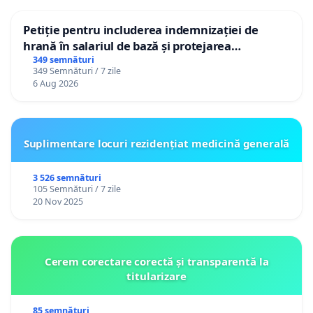
Petiție pentru includerea indemnizației de
hrană în salariul de bază și protejarea
gradațiilor de vechime pentru asistenții
349 semnături
349 Semnături / 7 zile
personali
6 Aug 2026
Suplimentare locuri rezidențiat medicină generală
3 526 semnături
105 Semnături / 7 zile
20 Nov 2025
Cerem corectare corectă și transparentă la
titularizare
85 semnături