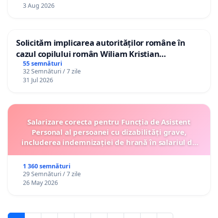
3 Aug 2026
Solicităm implicarea autorităților române în
cazul copilului român Wiliam Kristian
Gheorghe, aflat în plasament în Danemarca de
55 semnături
32 Semnături / 7 zile
12 ani
31 Jul 2026
Salarizare corecta pentru Funcția de Asistent
Personal al persoanei cu dizabilități grave,
includerea indemnizației de hrană în salariul de
bază lunar și protejarea gradațiilor de vechime
1 360 semnături
29 Semnături / 7 zile
26 May 2026