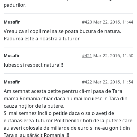
padurilor.
Musafir
#420
Mar 22, 2016, 11:44
Vreau ca si copii mei sa se poata bucura de natura.
Padurea este a noastra a tuturor
Musafir
#421
Mar 22, 2016, 11:50
Iubesc si respect natura!!!
Musafir
#422
Mar 22, 2016, 11:54
Am semnat acesta petite pentru că-mi pasa de Tara
mama Romania chiar daca nu mai locuiesc in Tara din
cauza hoților de la putere.
Si mai semnez încă o petiție daca o sa o aveți de
eutanasierea Tuturor Politcienilor hoți de la putere care
au averi colosale de miliarde de euro si ne-au gonit din
Tara si au sărăcit Romania !!!