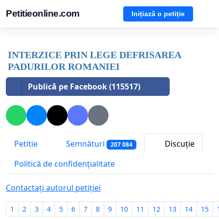
Petitieonline.com
Inițiază o petiție
INTERZICE PRIN LEGE DEFRISAREA
PADURILOR ROMANIEI
Publică pe Facebook (115517)
Petitie
Semnături
Discuție
207 084
Politică de confidențialitate
Contactați autorul petiției
1
2
3
4
5
6
7
8
9
10
11
12
13
14
15