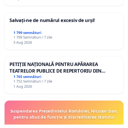
Salvați-ne de numărul excesiv de urși!
1 799 semnături
1 799 Semnături / 7 zile
5 Aug 2026
PETIȚIE NAȚIONALĂ PENTRU APĂRAREA
TEATRELOR PUBLICE DE REPERTORIU DIN
ROMÂNIA
1 765 semnături
1 752 Semnături / 7 zile
1 Aug 2026
Suspendarea Președintelui României, Nicușor Dan,
pentru abuz de funcție și discreditarea statului