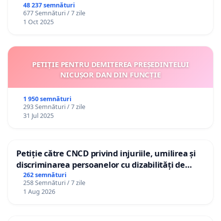
48 237 semnături
677 Semnături / 7 zile
1 Oct 2025
PETIȚIE PENTRU DEMITEREA PREȘEDINTELUI
NICUȘOR DAN DIN FUNCȚIE
1 950 semnături
293 Semnături / 7 zile
31 Jul 2025
Petiție către CNCD privind injuriile, umilirea și
discriminarea persoanelor cu dizabilități de
către utilizatorul TikTok „Gorici”
262 semnături
258 Semnături / 7 zile
1 Aug 2026