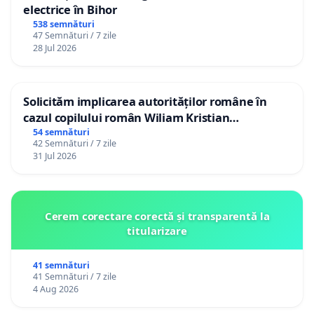
electrice în Bihor
538 semnături
47 Semnături / 7 zile
28 Jul 2026
Solicităm implicarea autorităților române în
cazul copilului român Wiliam Kristian
Gheorghe, aflat în plasament în Danemarca de
54 semnături
42 Semnături / 7 zile
12 ani
31 Jul 2026
Cerem corectare corectă și transparentă la
titularizare
41 semnături
41 Semnături / 7 zile
4 Aug 2026