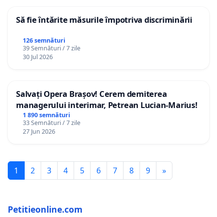
Să fie întărite măsurile împotriva discriminării
126 semnături
39 Semnături / 7 zile
30 Jul 2026
Salvați Opera Brașov! Cerem demiterea
managerului interimar, Petrean Lucian-Marius!
1 890 semnături
33 Semnături / 7 zile
27 Jun 2026
1
2
3
4
5
6
7
8
9
»
Petitieonline.com