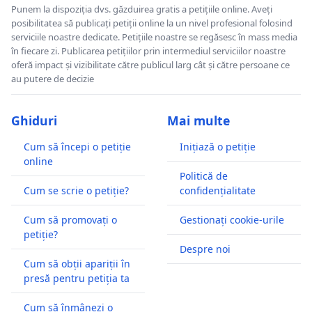
Punem la dispoziția dvs. găzduirea gratis a petițiile online. Aveți
posibilitatea să publicați petiții online la un nivel profesional folosind
serviciile noastre dedicate. Petițiile noastre se regăsesc în mass media
în fiecare zi. Publicarea petițiilor prin intermediul serviciilor noastre
oferă impact și vizibilitate către publicul larg cât și către persoane ce
au putere de decizie
Ghiduri
Mai multe
Cum să începi o petiție
Inițiază o petiție
online
Politică de
Cum se scrie o petiție?
confidențialitate
Cum să promovați o
Gestionați cookie-urile
petiție?
Despre noi
Cum să obții apariții în
presă pentru petiția ta
Cum să înmânezi o