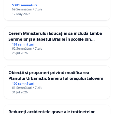
5 281 semnături
69 Semnături / 7 zile
17 May 2026
Cerem Ministerului Educației să includă Limba
Semnelor și alfabetul Braille în școlile din
Republica Moldova!
169 semnături
62 Semnături / 7 zile
26 Jul 2026
Obiecții și propuneri privind modificarea
Planului Urbanistic General al orașului Ialoveni
100 semnături
61 Semnături / 7 zile
31 Jul 2026
Reduceți accidentele grave ale trotinetelor