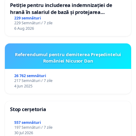
Petiție pentru includerea indemnizației de
hrană în salariul de bază și protejarea
gradațiilor de vechime pentru asistenții
229 semnături
229 Semnături / 7 zile
personali
6 Aug 2026
Referendumul pentru demiterea Preşedintelui
României Nicusor Dan
26 762 semnături
217 Semnături / 7 zile
4 Jun 2025
Stop cerșetoria
557 semnături
197 Semnături / 7 zile
30 Jul 2026