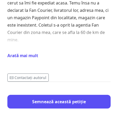
cerut sa îmi fie expediat acasa. Temu însa nu a
declarat la Fan Courier, livratorul lor, adresa mea, ci
un magazin Paypoint din localitate, magazin care
este inexistent. Coletul s-a oprit la agentia Fan
Courier din zona mea, care se afla la 60 de km de
mine.
A trebuit sa tot sun la agentia Fan Courier minute în
Arată mai mult
sir pâna când am aflat ca de fapt Temu a declarat în
momentul expeditiei coletului meu adresa unui
magazin PayPoint inexistent, care ar fi trebuit sa fie
Contactați autorul
în localitatea mea. Acolo ar fi trebuit chipurile sa
primesc coletul si de acolo ar fi trebuit sa îl
recuperez. Eu am declarat însa în momentul
Semnează această petiție
efectuarii comenzii adresa mea fizica de acasa. Fan
Courier mi-a spus ca daca vreau sa recuperez
coletul, sa merg la agentia lor, la 60 de km de