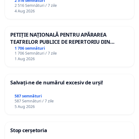
2 516 semnături
2 516 Semnături / 7 zile
4 Aug 2026
PETIȚIE NAȚIONALĂ PENTRU APĂRAREA
TEATRELOR PUBLICE DE REPERTORIU DIN
ROMÂNIA
1 706 semnături
1 706 Semnături / 7 zile
1 Aug 2026
Salvați-ne de numărul excesiv de urși!
587 semnături
587 Semnături / 7 zile
5 Aug 2026
Stop cerșetoria