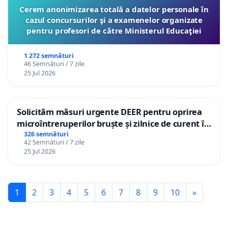
Cerem anonimizarea totală a datelor personale în
cazul concursurilor şi a examenelor organizate
pentru profesori de către Ministerul Educaţiei
1 272 semnături
46 Semnături / 7 zile
25 Jul 2026
Solicităm măsuri urgente DEER pentru oprirea
microîntreruperilor bruște și zilnice de curent în
Sâncraiu de Mureș și Nazna
326 semnături
42 Semnături / 7 zile
25 Jul 2026
1
2
3
4
5
6
7
8
9
10
»