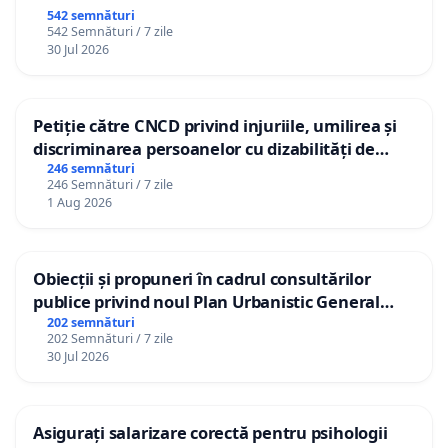
542 semnături
542 Semnături / 7 zile
30 Jul 2026
Petiție către CNCD privind injuriile, umilirea și
discriminarea persoanelor cu dizabilități de
către utilizatorul TikTok „Gorici”
246 semnături
246 Semnături / 7 zile
1 Aug 2026
Obiecții și propuneri în cadrul consultărilor
publice privind noul Plan Urbanistic General
(PUG) Ialoveni
202 semnături
202 Semnături / 7 zile
30 Jul 2026
Asigurați salarizare corectă pentru psihologii