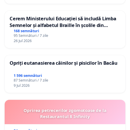
Cerem Ministerului Educației să includă Limba
Semnelor și alfabetul Braille în școlile din
Republica Moldova!
168 semnături
95 Semnături / 7 zile
26 Jul 2026
Opriți eutanasierea câinilor și pisicilor în Bacău
1 596 semnături
87 Semnături / 7 zile
9 Jul 2026
Oprirea petrecerilor zgomotoase de la
Restaurantul 8 Infinity