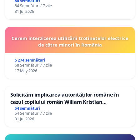
84 semnături
84 Semnături / 7 zile
31 Jul 2026
Cerem interzicerea utilizării trotinetelor electrice
de către minori în România
5 274 semnături
68 Semnături / 7 zile
17 May 2026
Solicităm implicarea autorităților române în
cazul copilului român Wiliam Kristian
Gheorghe, aflat în plasament în Danemarca de
54 semnături
54 Semnături / 7 zile
12 ani
31 Jul 2026