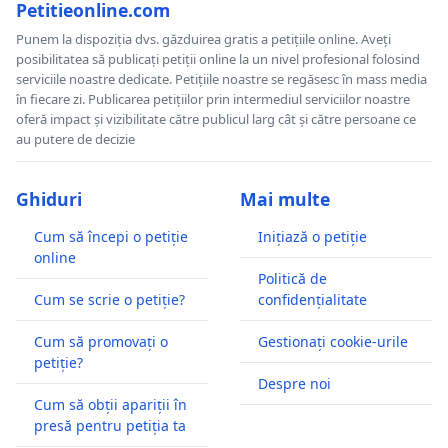
Petitieonline.com
Punem la dispoziția dvs. găzduirea gratis a petițiile online. Aveți
posibilitatea să publicați petiții online la un nivel profesional folosind
serviciile noastre dedicate. Petițiile noastre se regăsesc în mass media
în fiecare zi. Publicarea petițiilor prin intermediul serviciilor noastre
oferă impact și vizibilitate către publicul larg cât și către persoane ce
au putere de decizie
Ghiduri
Mai multe
Cum să începi o petiție
Inițiază o petiție
online
Politică de
Cum se scrie o petiție?
confidențialitate
Cum să promovați o
Gestionați cookie-urile
petiție?
Despre noi
Cum să obții apariții în
presă pentru petiția ta