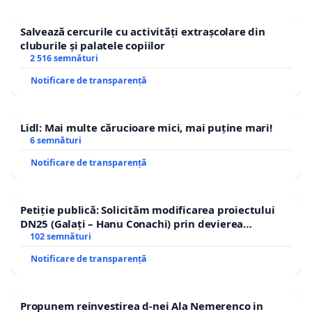
Salvează cercurile cu activități extrașcolare din
cluburile și palatele copiilor
2 516 semnături
Notificare de transparență
Lidl: Mai multe cărucioare mici, mai puține mari!
6 semnături
Notificare de transparență
Petiție publică: Solicităm modificarea proiectului
DN25 (Galați – Hanu Conachi) prin devierea
traseului în afara localităților!
102 semnături
Notificare de transparență
Propunem reinvestirea d-nei Ala Nemerenco in