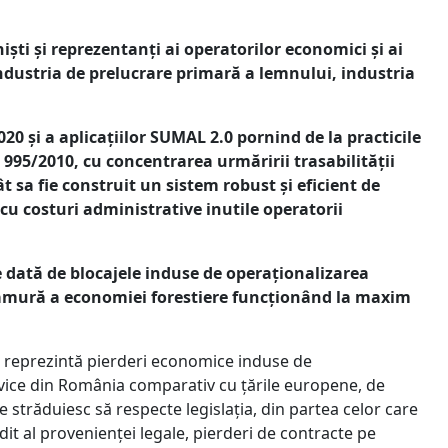
iști și reprezentanți ai operatorilor economici și ai
industria de prelucrare primară a lemnului, industria
20 și a aplicațiilor SUMAL 2.0 pornind de la practicile
95/2010, cu concentrarea urmăririi trasabilității
 sa fie construit un sistem robust și eficient de
cu costuri administrative inutile operatorii
e dată de blocajele induse de operaționalizarea
 ramură a economiei forestiere funcționând la maxim
le reprezintă pierderi economice induse de
lvice din România comparativ cu țările europene, de
străduiesc să respecte legislația, din partea celor care
dit al provenienței legale, pierderi de contracte pe