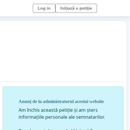
Log in
Inițiază o petiție
Anunț de la administratorul acestui website
Am închis această petiție și am șters
informațiile personale ale semnatarilor.