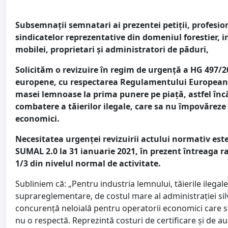
Subsemnații semnatari ai prezentei petiții, profesion
sindicatelor reprezentative din domeniul forestier, 
mobilei, proprietari și administratori de păduri,
Solicităm o revizuire în regim de urgență a HG 497/20
europene, cu respectarea Regulamentului European 9
masei lemnoase la prima punere pe piață, astfel încât
combatere a tăierilor ilegale, care sa nu împovăreze 
economici.
Necesitatea urgenței revizuirii actului normativ est
SUMAL 2.0 la 31 ianuarie 2021, în prezent întreaga
1/3 din nivelul normal de activitate.
Subliniem că: „Pentru industria lemnului, tăierile ilega
suprareglementare, de costul mare al administrației si
concurență neloială pentru operatorii economici care se 
nu o respectă. Reprezintă costuri de certificare și de au