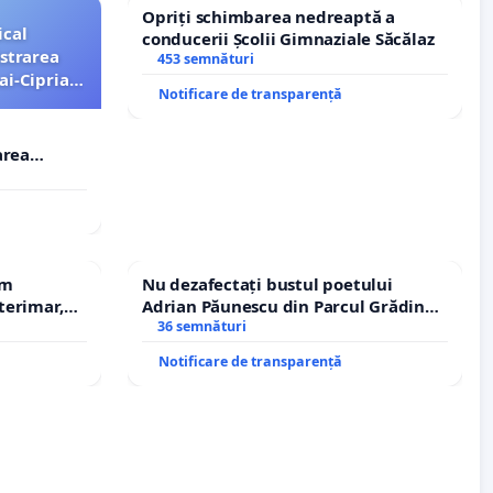
Opriți schimbarea nedreaptă a
ical
conducerii Școlii Gimnaziale Săcălaz
strarea
453 semnături
ai-Ciprian
Notificare de transparență
area
i-Ciprian
em
Nu dezafectați bustul poetului
terimar,
Adrian Păunescu din Parcul Grădina
Icoanei! Stop cenzurii culturale!
36 semnături
Notificare de transparență