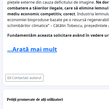
piețele externe din cauza deficitului de imagine.
Ne dor
combatere a tăierilor ilegale, care să elimine lemnu
mediu economic competitiv, corect
. Industria lemnul
economiei bioproduse bazate pe o resursă regenerabilă
schimbărilor climatice” – Cătălin Tobescu, președintele 
Fundamentăm aceasta solicitare având în vedere u
De la operaționalizarea SUMAL 2.0, în perioada 31 i
...Arată mai mult
transport materiale lemnoase,
aproximativ o trei
corespondentă de anul trecut.
Definiția materialelor lemnoase a fost extinsă prin 
încât
în prezent numărul avizelor ar fi trebuit să
anul 2020.
Contactați autorul
Numărul de avize reprezintă un indicator sintetic pri
lemnului, indicator care arată că
această ramură a
față de activitatea normală
, ca rezultat al pregă
problemelor de funcționalitate a aplicațiilor și al c
Petiții promovate de alți utilizatori
Operaționalizarea defectuoasă a sistemului SUMAL