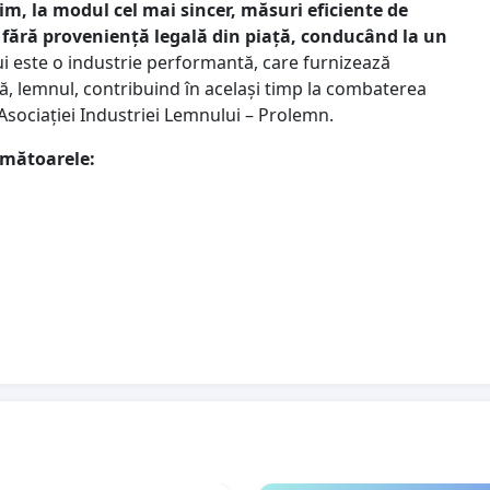
im, la modul cel mai sincer, măsuri eficiente de
l fără proveniență legală din piață, conducând la un
ui este o industrie performantă, care furnizează
, lemnul, contribuind în același timp la combaterea
Asociației Industriei Lemnului – Prolemn.
rmătoarele:
anuarie - 8 februarie au fost emise 29.000 de avize de
me din numărul de avize față de perioada
modificarea Codului Silvic din toamna anului 2020, astfel
 fie cel puțin dublu
față de perioada corespondentă din
vind activitățile din sectorul forestier și industria
 economiei naționale funcționează la maxim 30%
tirii defectuoase a implementării SUMAL 2.0, al
oncepției greșite a sistemului.
 2.0
lezează interesele economice strategice ale