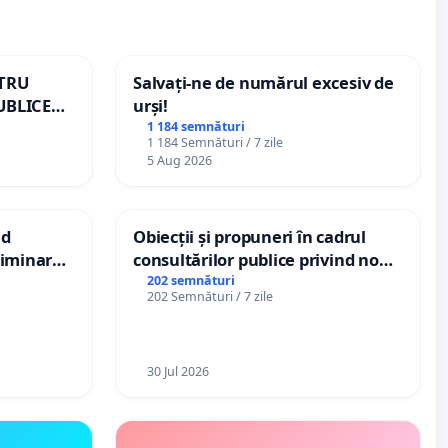
NTRU
Salvați-ne de numărul excesiv de
UBLICE
urși!
MÂNIA
1 184 semnături
1 184 Semnături / 7 zile
5 Aug 2026
nd
Obiecții și propuneri în cadrul
criminarea
consultărilor publice privind noul
ți de
Plan Urbanistic General (PUG)
202 semnături
202 Semnături / 7 zile
„Gorici”
Ialoveni
30 Jul 2026