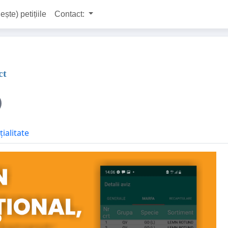
ește) petițiile
Contact:
ct
ialitate