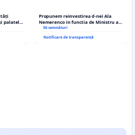
tăți
Propunem reinvestirea d-nei Ala
și palatele
Nemerenco in functia de Ministru al
Sanatatii
56 semnături
Notificare de transparență