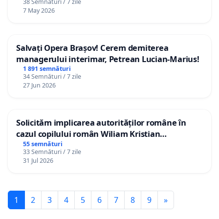
38 Semnături / 7 zile
7 May 2026
Salvați Opera Brașov! Cerem demiterea
managerului interimar, Petrean Lucian-Marius!
1 891 semnături
34 Semnături / 7 zile
27 Jun 2026
Solicităm implicarea autorităților române în
cazul copilului român Wiliam Kristian
Gheorghe, aflat în plasament în Danemarca de
55 semnături
33 Semnături / 7 zile
12 ani
31 Jul 2026
1
2
3
4
5
6
7
8
9
»