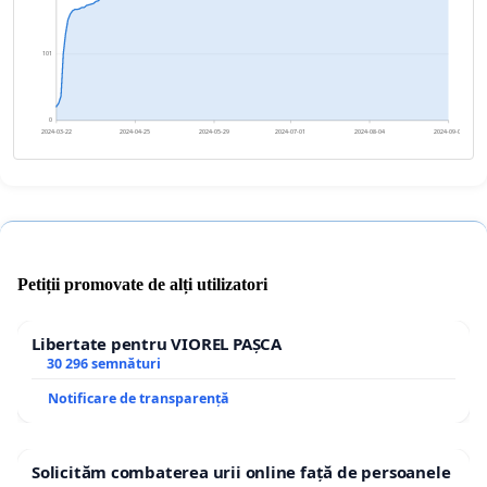
101
0
2024-03-22
2024-04-25
2024-05-29
2024-07-01
2024-08-04
2024-09-07
Petiții promovate de alți utilizatori
Libertate pentru VIOREL PAȘCA
30 296 semnături
Notificare de transparență
Solicităm combaterea urii online față de persoanele