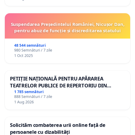
Suspendarea Președintelui României, Nicușor Dan,
pentru abuz de funcție și discreditarea statului
48 544 semnături
980 Semnături / 7 zile
1 Oct 2025
PETIȚIE NAȚIONALĂ PENTRU APĂRAREA
TEATRELOR PUBLICE DE REPERTORIU DIN
ROMÂNIA
1 785 semnături
888 Semnături / 7 zile
1 Aug 2026
Solicităm combaterea urii online față de
persoanele cu dizabilități