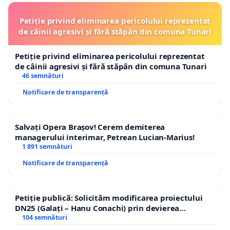
Petiție privind eliminarea pericolului reprezentat
de câinii agresivi și fără stăpân din comuna Tunari
Petiție privind eliminarea pericolului reprezentat
de câinii agresivi și fără stăpân din comuna Tunari
46 semnături
Notificare de transparență
Salvați Opera Brașov! Cerem demiterea
managerului interimar, Petrean Lucian-Marius!
1 891 semnături
Notificare de transparență
Petiție publică: Solicităm modificarea proiectului
DN25 (Galați – Hanu Conachi) prin devierea
traseului în afara localităților!
104 semnături