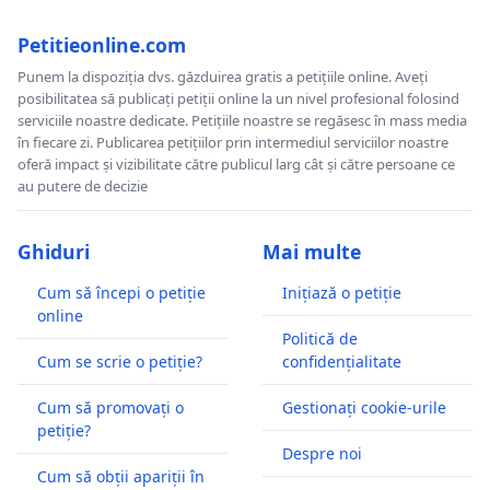
Petitieonline.com
Punem la dispoziția dvs. găzduirea gratis a petițiile online. Aveți
posibilitatea să publicați petiții online la un nivel profesional folosind
serviciile noastre dedicate. Petițiile noastre se regăsesc în mass media
în fiecare zi. Publicarea petițiilor prin intermediul serviciilor noastre
oferă impact și vizibilitate către publicul larg cât și către persoane ce
au putere de decizie
Ghiduri
Mai multe
Cum să începi o petiție
Inițiază o petiție
online
Politică de
Cum se scrie o petiție?
confidențialitate
Cum să promovați o
Gestionați cookie-urile
petiție?
Despre noi
Cum să obții apariții în