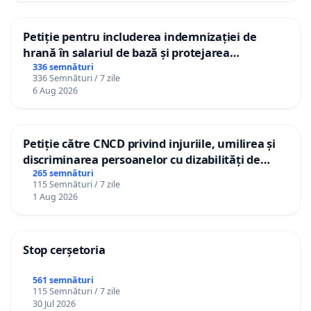
Petiție pentru includerea indemnizației de
hrană în salariul de bază și protejarea
gradațiilor de vechime pentru asistenții
336 semnături
336 Semnături / 7 zile
personali
6 Aug 2026
Petiție către CNCD privind injuriile, umilirea și
discriminarea persoanelor cu dizabilități de
către utilizatorul TikTok „Gorici”
265 semnături
115 Semnături / 7 zile
1 Aug 2026
Stop cerșetoria
561 semnături
115 Semnături / 7 zile
30 Jul 2026