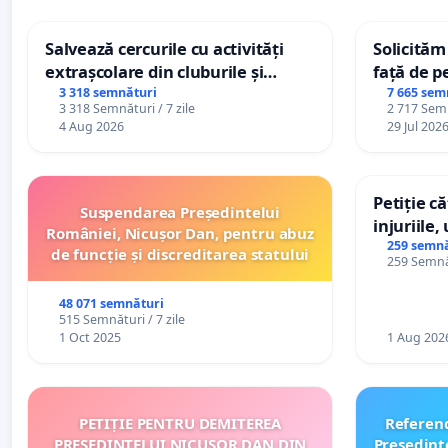
Salvează cercurile cu activități
Solicităm
extrașcolare din cluburile și
față de p
palatele copiilor
3 318 semnături
7 665 sem
3 318 Semnături / 7 zile
2 717 Semn
4 Aug 2026
29 Jul 202
Petiție c
Suspendarea Președintelui
injuriile,
României, Nicușor Dan, pentru abuz
persoanel
259 semnă
de funcție și discreditarea statului
259 Semnăt
către util
48 071 semnături
515 Semnături / 7 zile
1 Oct 2025
1 Aug 202
PETIȚIE PENTRU DEMITEREA
Referen
PREȘEDINTELUI NICUȘOR DAN DIN
Preşedint