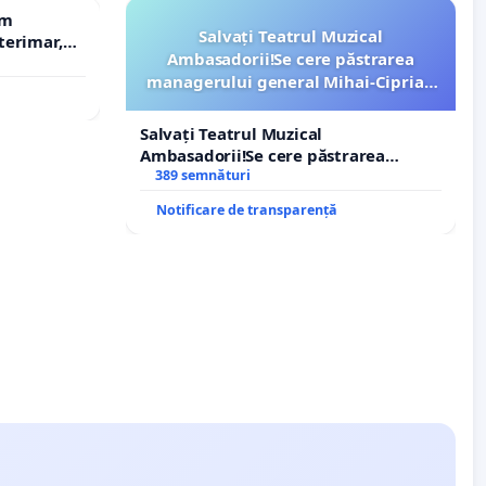
em
Salvați Teatrul Muzical
terimar,
Ambasadorii!Se cere păstrarea
managerului general Mihai-Ciprian
ROGOJAN
Salvați Teatrul Muzical
Ambasadorii!Se cere păstrarea
managerului general Mihai-Ciprian
389 semnături
ROGOJAN
Notificare de transparență