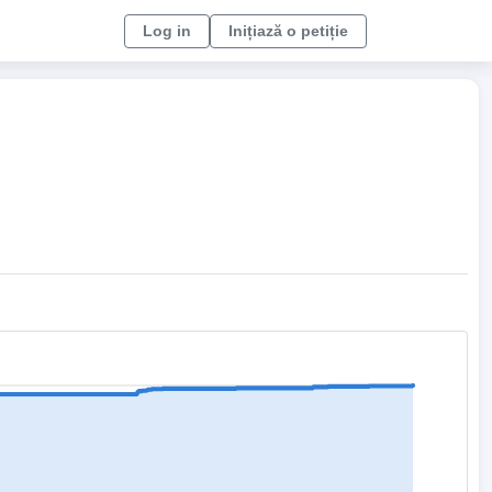
Log in
Inițiază o petiție