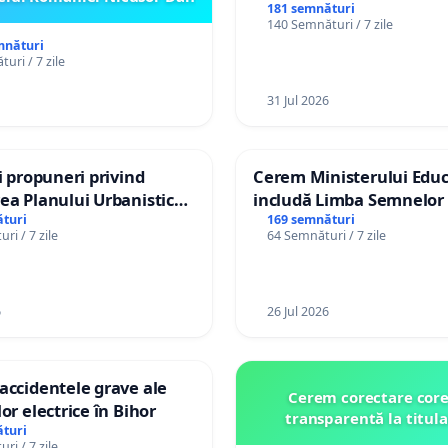
spitale
181 semnături
140 Semnături / 7 zile
mnături
uri / 7 zile
31 Jul 2026
și propuneri privind
Cerem Ministerului Educ
ea Planului Urbanistic
includă Limba Semnelor 
l orașului Ialoveni
alfabetul Braille în școlil
turi
169 semnături
ri / 7 zile
64 Semnături / 7 zile
Republica Moldova!
6
26 Jul 2026
accidentele grave ale
Cerem corectare core
or electrice în Bihor
transparentă la titula
turi
ri / 7 zile