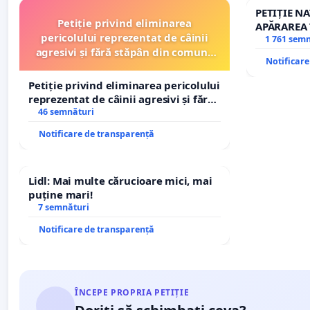
PETIȚIE N
Petiție privind eliminarea
APĂRAREA 
pericolului reprezentat de câinii
REPERTOR
1 761 sem
agresivi și fără stăpân din comuna
Notificar
Tunari
Petiție privind eliminarea pericolului
reprezentat de câinii agresivi și fără
stăpân din comuna Tunari
46 semnături
Notificare de transparență
Lidl: Mai multe cărucioare mici, mai
puține mari!
7 semnături
Notificare de transparență
ÎNCEPE PROPRIA PETIȚIE