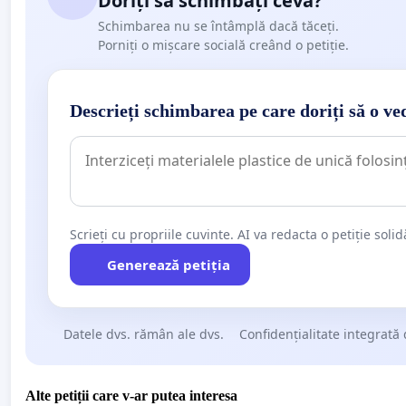
Doriți să schimbați ceva?
Schimbarea nu se întâmplă dacă tăceți.
Porniți o mișcare socială creând o petiție.
Descrieți schimbarea pe care doriți să o ve
Scrieți cu propriile cuvinte. AI va redacta o petiție soli
Generează petiția
Datele dvs. rămân ale dvs.
Confidențialitate integrată 
Alte petiții care v-ar putea interesa