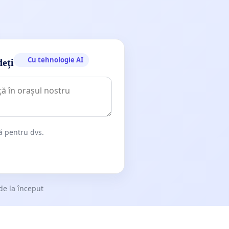
Cu tehnologie AI
deți
dă pentru dvs.
de la început