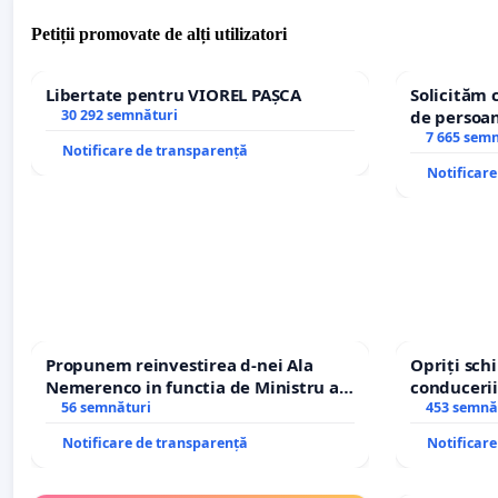
Petiții promovate de alți utilizatori
Libertate pentru VIOREL PAȘCA
Solicităm 
30 292 semnături
de persoan
7 665 sem
Notificare de transparență
Notificar
Propunem reinvestirea d-nei Ala
Opriți sc
Nemerenco in functia de Ministru al
conducerii
Sanatatii
56 semnături
453 semnă
Notificare de transparență
Notificar