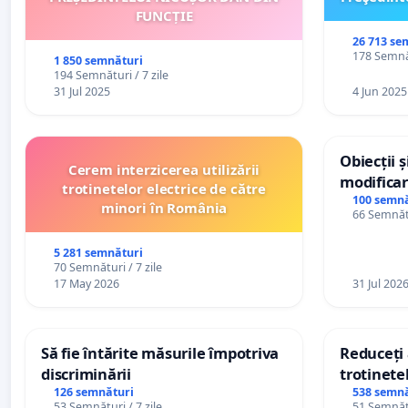
FUNCȚIE
26 713 se
178 Semnăt
1 850 semnături
194 Semnături / 7 zile
31 Jul 2025
4 Jun 2025
Obiecții 
Cerem interzicerea utilizării
modificar
trotinetelor electrice de către
General a
100 semnă
minori în România
66 Semnătu
5 281 semnături
70 Semnături / 7 zile
17 May 2026
31 Jul 202
Să fie întărite măsurile împotriva
Reduceți 
discriminării
trotinetel
126 semnături
538 semnă
53 Semnături / 7 zile
51 Semnătu