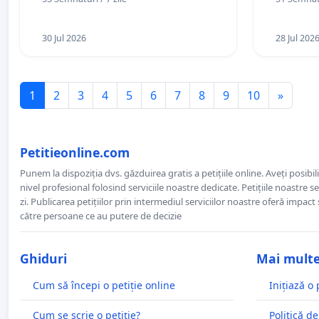
30 Jul 2026
28 Jul 202
1
2
3
4
5
6
7
8
9
10
»
Petitieonline.com
Punem la dispoziția dvs. găzduirea gratis a petițiile online. Aveți posibili
nivel profesional folosind serviciile noastre dedicate. Petițiile noastre 
zi. Publicarea petițiilor prin intermediul serviciilor noastre oferă impact și
către persoane ce au putere de decizie
Ghiduri
Mai mult
Cum să începi o petiție online
Inițiază o 
Cum se scrie o petiție?
Politică de