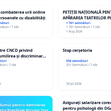
 combaterea urii online
PETIȚIE NAȚIONALĂ PE
ersoanele cu dizabilități
APĂRAREA TEATRELOR P
DE REPERTORIU DIN RO
nături
1 761 semnături
ături / 7 zile
1 761 Semnături / 7 zile
6
1 Aug 2026
ătre CNCD privind
Stop cerșetoria
 umilirea și discriminarea
or cu dizabilități de
turi
556 semnături
uri / 7 zile
251 Semnături / 7 zile
izatorul TikTok „Gorici”
6
30 Jul 2026
Asigurați salarizare core
dumul pentru demiterea
pentru psihologii din DG
elui României Nicusor Dan