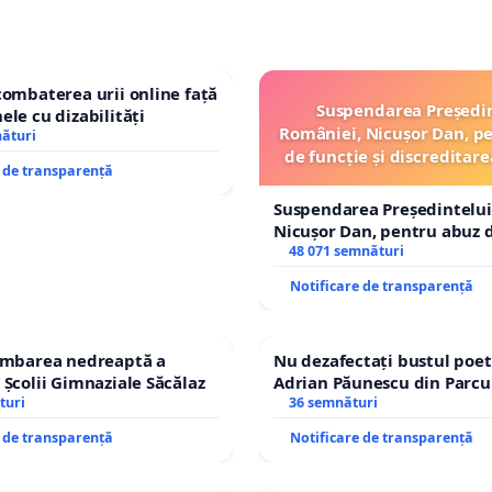
combaterea urii online față
Suspendarea Președi
ele cu dizabilități
României, Nicușor Dan, p
nături
de funcție și discreditare
e de transparență
Suspendarea Președintelui
Nicușor Dan, pentru abuz d
și discreditarea statului
48 071 semnături
Notificare de transparență
himbarea nedreaptă a
Nu dezafectați bustul poet
 Școlii Gimnaziale Săcălaz
Adrian Păunescu din Parcu
turi
Icoanei! Stop cenzurii cultu
36 semnături
e de transparență
Notificare de transparență