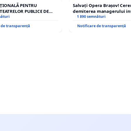
AȚIONALĂ PENTRU
Salvați Opera Brașov! Cer
TEATRELOR PUBLICE DE
demiterea managerului in
IU DIN ROMÂNIA
nături
Petrean Lucian-Marius!
1 890 semnături
e de transparență
Notificare de transparență