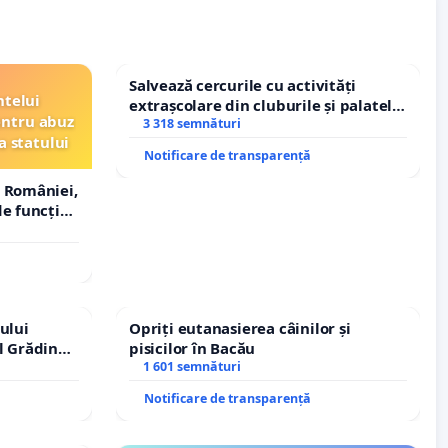
Salvează cercurile cu activități
ntelui
extrașcolare din cluburile și palatele
entru abuz
copiilor
3 318 semnături
a statului
Notificare de transparență
 României,
e funcție
ului
Opriți eutanasierea câinilor și
l Grădina
pisicilor în Bacău
rale!
1 601 semnături
Notificare de transparență