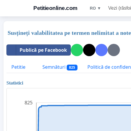
Petitieonline.com
Vezi (răsfoi
RO ▼
Susțineți valabilitatea pe termen nelimitat a note
Publică pe Facebook
Petitie
Semnături
Politică de confidenț
825
Statistici
825