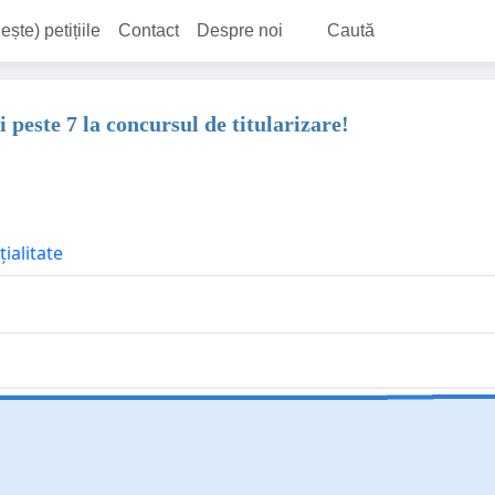
ește) petițiile
Contact
Despre noi
Caută
i peste 7 la concursul de titularizare!
ialitate