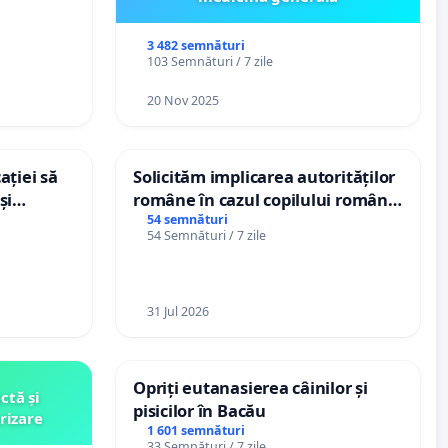
3 482 semnături
103 Semnături / 7 zile
20 Nov 2025
ației să
Solicităm implicarea autorităților
și
române în cazul copilului român
e din
Wiliam Kristian Gheorghe, aflat în
54 semnături
54 Semnături / 7 zile
plasament în Danemarca de 12
ani
31 Jul 2026
Opriți eutanasierea câinilor și
ctă și
pisicilor în Bacău
rizare
1 601 semnături
33 Semnături / 7 zile