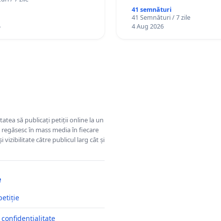
41 semnături
41 Semnături / 7 zile
6
4 Aug 2026
tatea să publicați petiții online la un
se regăsesc în mass media în fiecare
 vizibilitate către publicul larg cât și
e
petiție
 confidențialitate