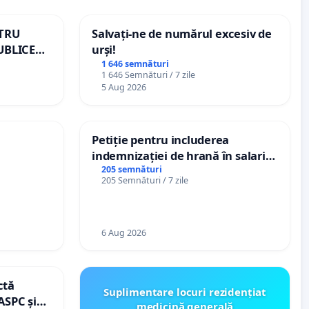
NTRU
Salvați-ne de numărul excesiv de
UBLICE
urși!
MÂNIA
1 646 semnături
1 646 Semnături / 7 zile
5 Aug 2026
Petiție pentru includerea
indemnizației de hrană în salariul
de bază și protejarea gradațiilor
205 semnături
205 Semnături / 7 zile
de vechime pentru asistenții
personali
6 Aug 2026
ctă
Suplimentare locuri rezidențiat
ASPC și
medicină generală