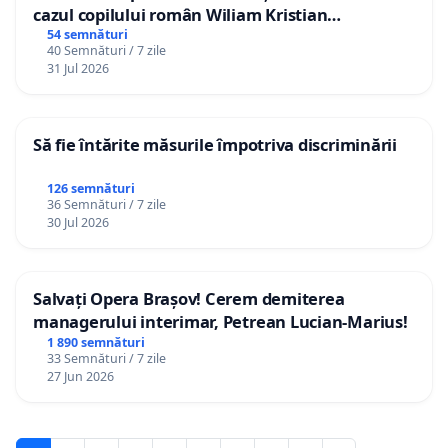
cazul copilului român Wiliam Kristian
Gheorghe, aflat în plasament în Danemarca de
54 semnături
40 Semnături / 7 zile
12 ani
31 Jul 2026
Să fie întărite măsurile împotriva discriminării
126 semnături
36 Semnături / 7 zile
30 Jul 2026
Salvați Opera Brașov! Cerem demiterea
managerului interimar, Petrean Lucian-Marius!
1 890 semnături
33 Semnături / 7 zile
27 Jun 2026