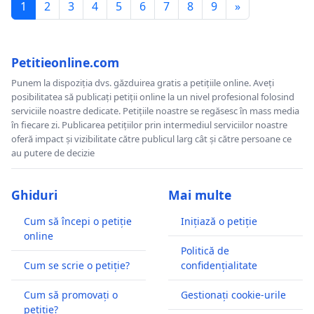
1
2
3
4
5
6
7
8
9
»
Petitieonline.com
Punem la dispoziția dvs. găzduirea gratis a petițiile online. Aveți
posibilitatea să publicați petiții online la un nivel profesional folosind
serviciile noastre dedicate. Petițiile noastre se regăsesc în mass media
în fiecare zi. Publicarea petițiilor prin intermediul serviciilor noastre
oferă impact și vizibilitate către publicul larg cât și către persoane ce
au putere de decizie
Ghiduri
Mai multe
Cum să începi o petiție
Inițiază o petiție
online
Politică de
Cum se scrie o petiție?
confidențialitate
Cum să promovați o
Gestionați cookie-urile
petiție?