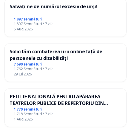
Salvați-ne de numărul excesiv de urși!
1 897 semnături
1 897 Semnături / 7 zile
5 Aug 2026
Solicităm combaterea urii online față de
persoanele cu dizabilități
7 690 semnături
1 762 Semnături / 7 zile
29 Jul 2026
PETIȚIE NAȚIONALĂ PENTRU APĂRAREA
TEATRELOR PUBLICE DE REPERTORIU DIN
ROMÂNIA
1 770 semnături
1 718 Semnături / 7 zile
1 Aug 2026