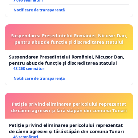
7 690 semnături
Notificare de transparență
Suspendarea Președintelui României, Nicușor Dan,
pentru abuz de funcție și discreditarea statului
Suspendarea Președintelui României, Nicușor Dan,
pentru abuz de funcție și discreditarea statului
48 268 semnături
Notificare de transparență
Petiție privind eliminarea pericolului reprezentat
de câinii agresivi și fără stăpân din comuna Tunari
Petiție privind eliminarea pericolului reprezentat
de câinii agresivi și fără stăpân din comuna Tunari
46 semnături