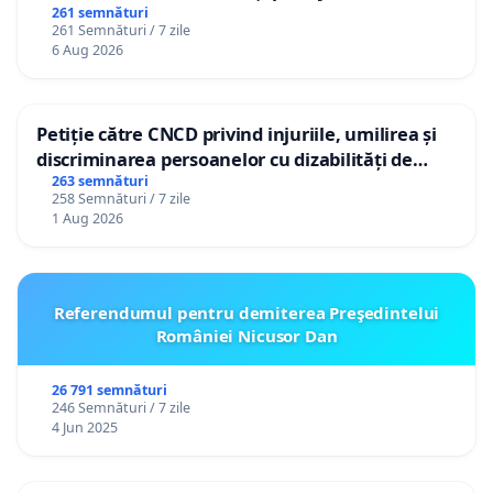
gradațiilor de vechime pentru asistenții
261 semnături
261 Semnături / 7 zile
personali
6 Aug 2026
Petiție către CNCD privind injuriile, umilirea și
discriminarea persoanelor cu dizabilități de
către utilizatorul TikTok „Gorici”
263 semnături
258 Semnături / 7 zile
1 Aug 2026
Referendumul pentru demiterea Preşedintelui
României Nicusor Dan
26 791 semnături
246 Semnături / 7 zile
4 Jun 2025