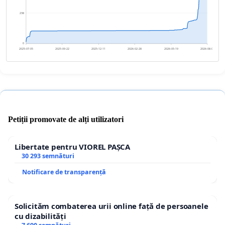
238
0
2025-07-05
2025-09-22
2025-12-11
2026-02-28
2026-05-19
2026-08-06
Petiții promovate de alți utilizatori
Libertate pentru VIOREL PAȘCA
30 293 semnături
Notificare de transparență
Solicităm combaterea urii online față de persoanele
cu dizabilități