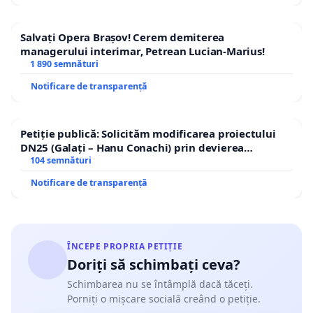
Salvați Opera Brașov! Cerem demiterea
managerului interimar, Petrean Lucian-Marius!
1 890 semnături
Notificare de transparență
Petiție publică: Solicităm modificarea proiectului
DN25 (Galați – Hanu Conachi) prin devierea
traseului în afara localităților!
104 semnături
Notificare de transparență
ÎNCEPE PROPRIA PETIȚIE
Doriți să schimbați ceva?
Schimbarea nu se întâmplă dacă tăceți.
Porniți o mișcare socială creând o petiție.