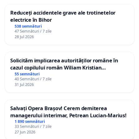
Reduceți accidentele grave ale trotinetelor
electrice în Bihor
538 semnături
47 Semnături / 7 zile
28 Jul 2026
Solicităm implicarea autorităților române în
cazul copilului român Wiliam Kristian
Gheorghe, aflat în plasament în Danemarca de
55 semnături
40 Semnături / 7 zile
12 ani
31 Jul 2026
Salvați Opera Brașov! Cerem demiterea
managerului interimar, Petrean Lucian-Marius!
1 890 semnături
33 Semnături / 7 zile
27 Jun 2026