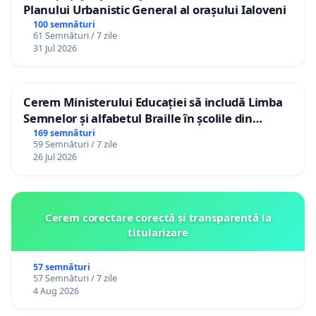
Planului Urbanistic General al orașului Ialoveni
100 semnături
61 Semnături / 7 zile
31 Jul 2026
Cerem Ministerului Educației să includă Limba
Semnelor și alfabetul Braille în școlile din
Republica Moldova!
169 semnături
59 Semnături / 7 zile
26 Jul 2026
Cerem corectare corectă și transparentă la
titularizare
57 semnături
57 Semnături / 7 zile
4 Aug 2026