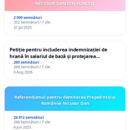
NICUȘOR DAN DIN FUNCȚIE
2 009 semnături
352 Semnături / 7 zile
31 Jul 2025
Petiție pentru includerea indemnizației de
hrană în salariul de bază și protejarea
gradațiilor de vechime pentru asistenții
269 semnături
269 Semnături / 7 zile
personali
6 Aug 2026
Referendumul pentru demiterea Preşedintelui
României Nicusor Dan
26 812 semnături
266 Semnături / 7 zile
4 Jun 2025