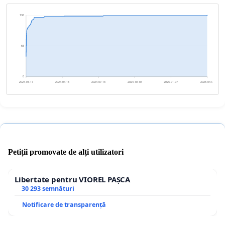
136
68
0
2024-01-17
2024-04-15
2024-07-13
2024-10-10
2025-01-07
2025-04-06
Petiții promovate de alți utilizatori
Libertate pentru VIOREL PAȘCA
30 293 semnături
Notificare de transparență