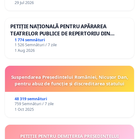
29 Jul 2026
PETIȚIE NAȚIONALĂ PENTRU APĂRAREA
TEATRELOR PUBLICE DE REPERTORIU DIN
ROMÂNIA
1 774 semnături
1 526 Semnături / 7 zile
1 Aug 2026
Suspendarea Președintelui României, Nicușor Dan,
pentru abuz de funcție și discreditarea statului
48 319 semnături
759 Semnături / 7 zile
1 Oct 2025
PETIȚIE PENTRU DEMITEREA PREȘEDINTELUI