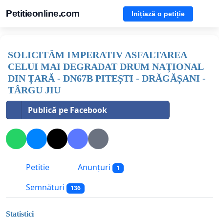
Petitieonline.com
Inițiază o petiție
SOLICITĂM IMPERATIV ASFALTAREA
CELUI MAI DEGRADAT DRUM NAȚIONAL
DIN ȚARĂ - DN67B PITEȘTI - DRĂGĂȘANI -
TÂRGU JIU
Publică pe Facebook
Petitie
Anunțuri
1
Semnături
136
Statistici