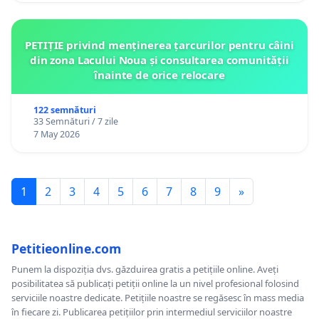
PETIȚIE privind menținerea țarcurilor pentru câini
din zona Lacului Noua și consultarea comunității
înainte de orice relocare
122 semnături
33 Semnături / 7 zile
7 May 2026
1
2
3
4
5
6
7
8
9
»
Petitieonline.com
Punem la dispoziția dvs. găzduirea gratis a petițiile online. Aveți
posibilitatea să publicați petiții online la un nivel profesional folosind
serviciile noastre dedicate. Petițiile noastre se regăsesc în mass media
în fiecare zi. Publicarea petițiilor prin intermediul serviciilor noastre