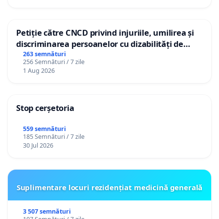
Petiție către CNCD privind injuriile, umilirea și
discriminarea persoanelor cu dizabilități de
către utilizatorul TikTok „Gorici”
263 semnături
256 Semnături / 7 zile
1 Aug 2026
Stop cerșetoria
559 semnături
185 Semnături / 7 zile
30 Jul 2026
Suplimentare locuri rezidențiat medicină generală
3 507 semnături