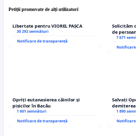
Petiții promovate de alți utilizatori
Libertate pentru VIOREL PAȘCA
Solicităm 
30 292 semnături
de persoan
7 671 sem
Notificare de transparență
Notificar
Opriți eutanasierea câinilor și
Salvați Op
pisicilor în Bacău
demiterea
1 601 semnături
Petrean Lu
1 890 sem
Notificare de transparență
Notificar