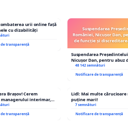
combaterea urii online față
Suspendarea Președi
ele cu dizabilități
României, Nicușor Dan, p
nături
de funcție și discreditare
e de transparență
Suspendarea Președintelui
Nicușor Dan, pentru abuz d
și discreditarea statului
48 142 semnături
Notificare de transparență
era Brașov! Cerem
Lidl: Mai multe cărucioare
 managerului interimar,
puține mari!
cian-Marius!
nături
7 semnături
e de transparență
Notificare de transparență