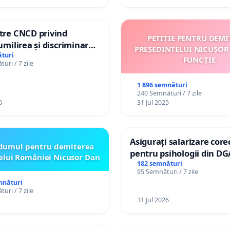
ătre CNCD privind
PETIȚIE PENTRU DEMI
 umilirea și discriminarea
PREȘEDINTELUI NICUȘOR
or cu dizabilități de
turi
FUNCȚIE
uri / 7 zile
izatorul TikTok „Gorici”
1 896 semnături
240 Semnături / 7 zile
6
31 Jul 2025
Asigurați salarizare core
dumul pentru demiterea
pentru psihologii din DG
elui României Nicusor Dan
spitale
182 semnături
95 Semnături / 7 zile
mnături
uri / 7 zile
31 Jul 2026