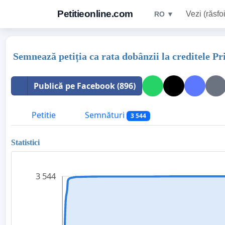
Petitieonline.com
Vezi (răsfoi
RO ▼
Semnează petiția ca rata dobânzii la creditele P
Publică pe Facebook (896)
Petitie
Semnături
3 544
Statistici
3 544