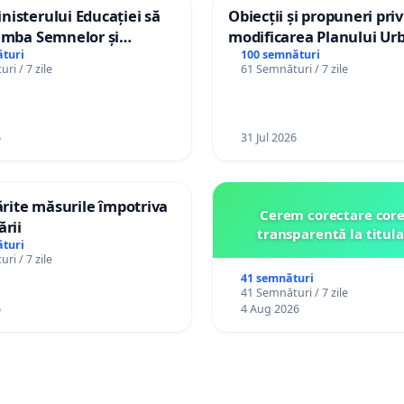
isterului Educației să
Obiecții și propuneri pri
imba Semnelor și
modificarea Planului Urb
Braille în școlile din
General al orașului Ialo
turi
100 semnături
ri / 7 zile
61 Semnături / 7 zile
a Moldova!
6
31 Jul 2026
tărite măsurile împotriva
Cerem corectare core
ării
transparentă la titula
turi
ri / 7 zile
41 semnături
41 Semnături / 7 zile
6
4 Aug 2026