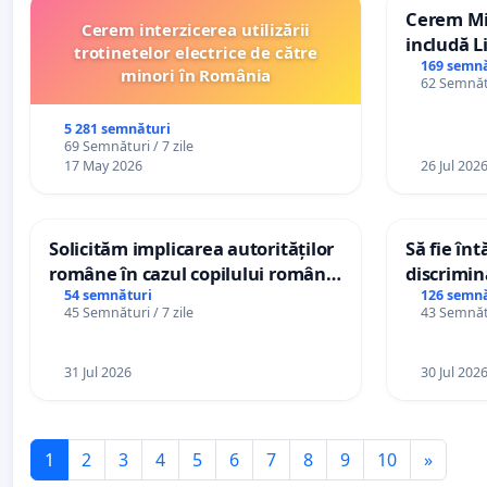
Cerem Min
Cerem interzicerea utilizării
includă L
trotinetelor electrice de către
alfabetul 
169 semnă
minori în România
62 Semnătu
Republic
5 281 semnături
69 Semnături / 7 zile
17 May 2026
26 Jul 202
Solicităm implicarea autorităților
Să fie în
române în cazul copilului român
discrimin
Wiliam Kristian Gheorghe, aflat în
54 semnături
126 semnă
45 Semnături / 7 zile
43 Semnătu
plasament în Danemarca de 12
ani
31 Jul 2026
30 Jul 202
1
2
3
4
5
6
7
8
9
10
»