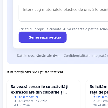
Scrieți cu propriile cuvinte. AI va redacta o petiție soli
Generează petiția
Datele dvs. rămân ale dvs.
Confidențialitate integrată 
Alte petiții care v-ar putea interesa
Salvează cercurile cu activități
Solicităm
extrașcolare din cluburile și
față de p
palatele copiilor
3 337 semnături
7 671 sem
3 337 Semnături / 7 zile
2 031 Semn
4 Aug 2026
29 Jul 202