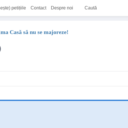
ește) petițiile
Contact
Despre noi
Caută
rima Casă să nu se majoreze!