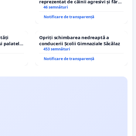
reprezentat de câinii agresivi și fără
stăpân din comuna Tunari
46 semnături
Notificare de transparență
tăți
Opriți schimbarea nedreaptă a
și palatele
conducerii Școlii Gimnaziale Săcălaz
453 semnături
Notificare de transparență