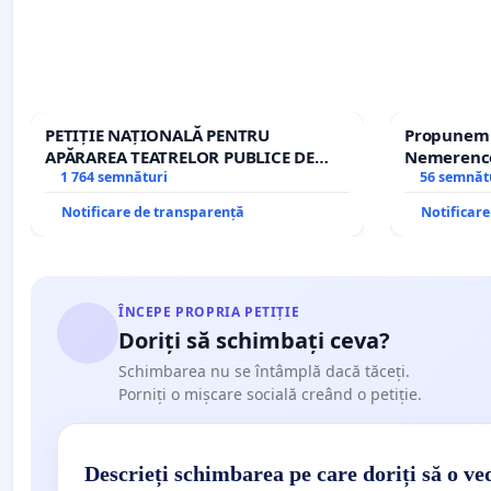
PETIȚIE NAȚIONALĂ PENTRU
Propunem r
APĂRAREA TEATRELOR PUBLICE DE
Nemerenco 
REPERTORIU DIN ROMÂNIA
1 764 semnături
Sanatatii
56 semnăt
Notificare de transparență
Notificar
ÎNCEPE PROPRIA PETIȚIE
Doriți să schimbați ceva?
Schimbarea nu se întâmplă dacă tăceți.
Porniți o mișcare socială creând o petiție.
Descrieți schimbarea pe care doriți să o ve