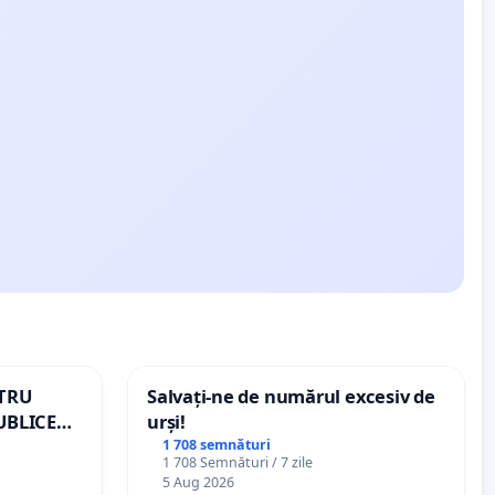
NTRU
Salvați-ne de numărul excesiv de
UBLICE
urși!
MÂNIA
1 708 semnături
1 708 Semnături / 7 zile
5 Aug 2026