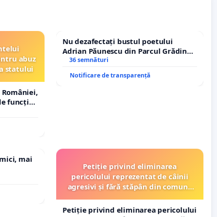
Nu dezafectați bustul poetului
ntelui
Adrian Păunescu din Parcul Grădina
entru abuz
Icoanei! Stop cenzurii culturale!
36 semnături
a statului
Notificare de transparență
 României,
e funcție
 mici, mai
Petiție privind eliminarea
pericolului reprezentat de câinii
agresivi și fără stăpân din comuna
Tunari
Petiție privind eliminarea pericolului