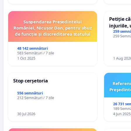
Petiție c
Suspendarea Președintelui
injuriile,
României, Nicușor Dan, pentru abuz
persoanel
259 semnă
de funcție și discreditarea statului
259 Semnăt
către util
48 142 semnături
583 Semnături / 7 zile
1 Oct 2025
1 Aug 202
Stop cerșetoria
Referen
Preşedint
556 semnături
212 Semnături / 7 zile
26 731 se
189 Semnăt
30 Jul 2026
4 Jun 2025