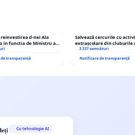
einvestirea d-nei Ala
Salvează cercurile cu activi
in functia de Ministru al
extrașcolare din cluburile 
uri
copiilor
3 337 semnături
e de transparență
Notificare de transparență
Cu tehnologie AI
deți