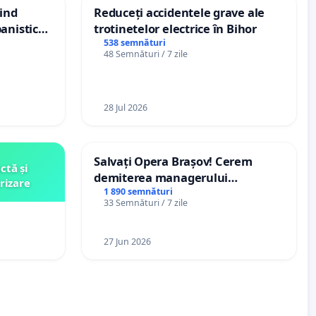
vind
Reduceți accidentele grave ale
anistic
trotinetelor electrice în Bihor
veni
538 semnături
48 Semnături / 7 zile
28 Jul 2026
Salvați Opera Brașov! Cerem
ctă și
demiterea managerului
rizare
interimar, Petrean Lucian-Marius!
1 890 semnături
33 Semnături / 7 zile
27 Jun 2026