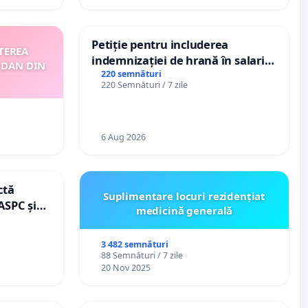
Petiție pentru includerea
TEREA
indemnizației de hrană în salariul
 DAN DIN
de bază și protejarea gradațiilor
220 semnături
220 Semnături / 7 zile
de vechime pentru asistenții
personali
6 Aug 2026
ctă
Suplimentare locuri rezidențiat
ASPC și
medicină generală
3 482 semnături
88 Semnături / 7 zile
20 Nov 2025