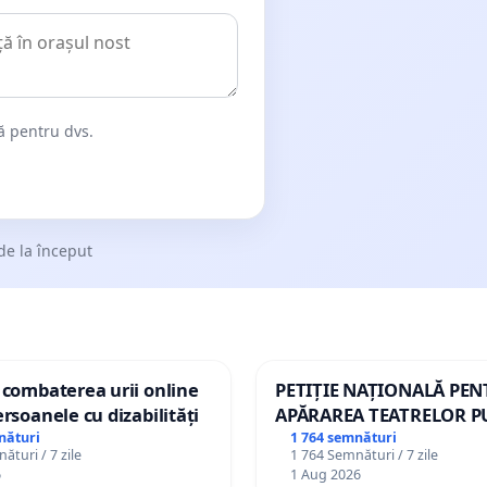
dă pentru dvs.
de la început
 combaterea urii online
PETIȚIE NAȚIONALĂ PE
ersoanele cu dizabilități
APĂRAREA TEATRELOR P
DE REPERTORIU DIN RO
nături
1 764 semnături
ături / 7 zile
1 764 Semnături / 7 zile
6
1 Aug 2026