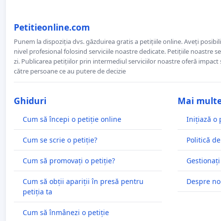
Petitieonline.com
Punem la dispoziția dvs. găzduirea gratis a petițiile online. Aveți posibili
nivel profesional folosind serviciile noastre dedicate. Petițiile noastre 
zi. Publicarea petițiilor prin intermediul serviciilor noastre oferă impact și
către persoane ce au putere de decizie
Ghiduri
Mai mult
Cum să începi o petiție online
Inițiază o 
Cum se scrie o petiție?
Politică de
Cum să promovați o petiție?
Gestionați
Cum să obții apariții în presă pentru
Despre no
petiția ta
Cum să înmânezi o petiție