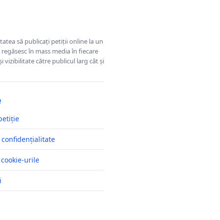
tatea să publicați petiții online la un
se regăsesc în mass media în fiecare
 vizibilitate către publicul larg cât și
e
petiție
 confidențialitate
 cookie-urile
i