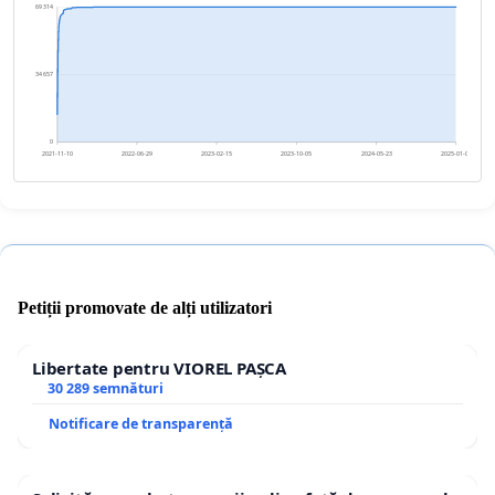
69 314
34 657
0
2021-11-10
2022-06-29
2023-02-15
2023-10-05
2024-05-23
2025-01-09
Petiții promovate de alți utilizatori
Libertate pentru VIOREL PAȘCA
30 289 semnături
Notificare de transparență