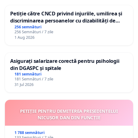
Petiție către CNCD privind injuriile, umilirea și
discriminarea persoanelor cu dizabilități de
către utilizatorul TikTok „Gorici”
256 semnături
256 Semnături / 7 zile
1 Aug 2026
Asigurați salarizare corectă pentru psihologii
din DGASPC și spitale
181 semnături
181 Semnături / 7 zile
31 Jul 2026
PETIȚIE PENTRU DEMITEREA PREȘEDINTELUI
NICUȘOR DAN DIN FUNCȚIE
1 788 semnături
133 Semnături / 7 zile