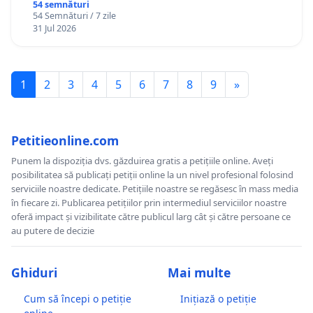
Gheorghe, aflat în plasament în Danemarca de
54 semnături
54 Semnături / 7 zile
12 ani
31 Jul 2026
1
2
3
4
5
6
7
8
9
»
Petitieonline.com
Punem la dispoziția dvs. găzduirea gratis a petițiile online. Aveți
posibilitatea să publicați petiții online la un nivel profesional folosind
serviciile noastre dedicate. Petițiile noastre se regăsesc în mass media
în fiecare zi. Publicarea petițiilor prin intermediul serviciilor noastre
oferă impact și vizibilitate către publicul larg cât și către persoane ce
au putere de decizie
Ghiduri
Mai multe
Cum să începi o petiție
Inițiază o petiție