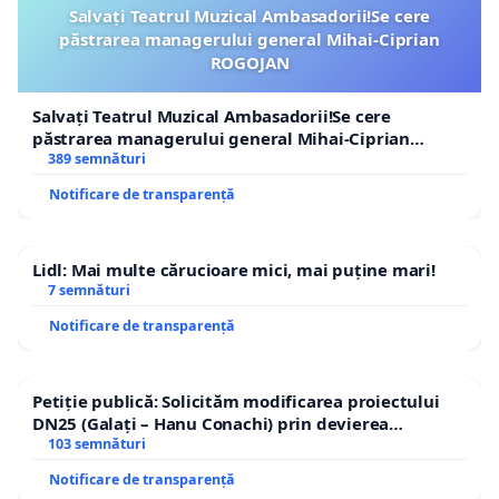
Salvați Teatrul Muzical Ambasadorii!Se cere
păstrarea managerului general Mihai-Ciprian
ROGOJAN
Salvați Teatrul Muzical Ambasadorii!Se cere
păstrarea managerului general Mihai-Ciprian
ROGOJAN
389 semnături
Notificare de transparență
Lidl: Mai multe cărucioare mici, mai puține mari!
7 semnături
Notificare de transparență
Petiție publică: Solicităm modificarea proiectului
DN25 (Galați – Hanu Conachi) prin devierea
traseului în afara localităților!
103 semnături
Notificare de transparență