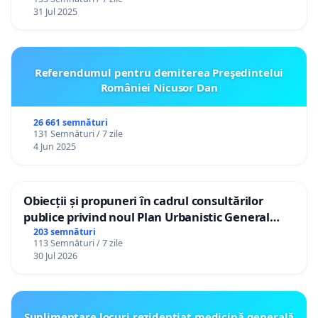
31 Jul 2025
Referendumul pentru demiterea Preşedintelui
României Nicusor Dan
26 661 semnături
131 Semnături / 7 zile
4 Jun 2025
Obiecții și propuneri în cadrul consultărilor
publice privind noul Plan Urbanistic General
(PUG) Ialoveni
203 semnături
113 Semnături / 7 zile
30 Jul 2026
Suplimentare locuri rezidențiat medicină generală