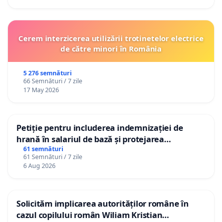
Cerem interzicerea utilizării trotinetelor electrice
de către minori în România
5 276 semnături
66 Semnături / 7 zile
17 May 2026
Petiție pentru includerea indemnizației de
hrană în salariul de bază și protejarea
gradațiilor de vechime pentru asistenții
61 semnături
61 Semnături / 7 zile
personali
6 Aug 2026
Solicităm implicarea autorităților române în
cazul copilului român Wiliam Kristian