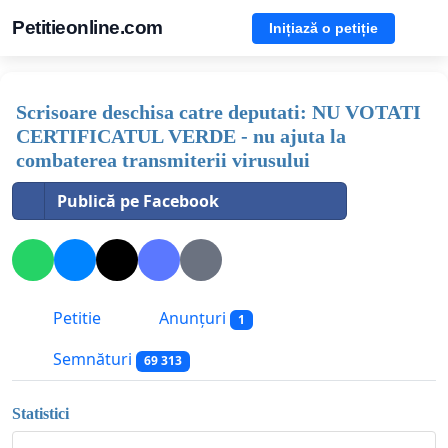
Petitieonline.com
Inițiază o petiție
Scrisoare deschisa catre deputati: NU VOTATI
CERTIFICATUL VERDE - nu ajuta la
combaterea transmiterii virusului
Publică pe Facebook
Petitie
Anunțuri
1
Semnături
69 313
Statistici