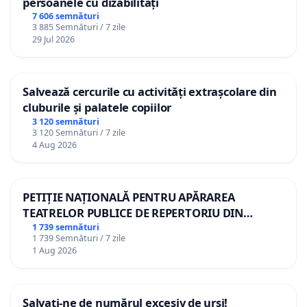
persoanele cu dizabilități
7 606 semnături
3 885 Semnături / 7 zile
29 Jul 2026
Salvează cercurile cu activități extrașcolare din
cluburile și palatele copiilor
3 120 semnături
3 120 Semnături / 7 zile
4 Aug 2026
PETIȚIE NAȚIONALĂ PENTRU APĂRAREA
TEATRELOR PUBLICE DE REPERTORIU DIN
ROMÂNIA
1 739 semnături
1 739 Semnături / 7 zile
1 Aug 2026
Salvați-ne de numărul excesiv de urși!