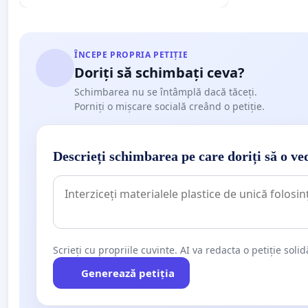
ÎNCEPE PROPRIA PETIȚIE
Doriți să schimbați ceva?
Schimbarea nu se întâmplă dacă tăceți.
Porniți o mișcare socială creând o petiție.
Descrieți schimbarea pe care doriți să o ve
Scrieți cu propriile cuvinte. AI va redacta o petiție soli
Generează petiția