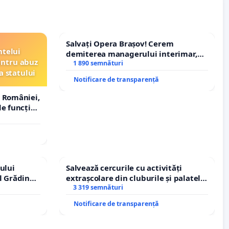
Salvați Opera Brașov! Cerem
ntelui
demiterea managerului interimar,
entru abuz
Petrean Lucian-Marius!
1 890 semnături
a statului
Notificare de transparență
 României,
e funcție
ului
Salvează cercurile cu activități
l Grădina
extrașcolare din cluburile și palatele
rale!
copiilor
3 319 semnături
Notificare de transparență