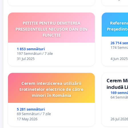
PETIȚIE PENTRU DEMITEREA
Referen
PREȘEDINTELUI NICUȘOR DAN DIN
Preşedint
FUNCȚIE
26 714 se
174 Semnăt
1 853 semnături
197 Semnături / 7 zile
31 Jul 2025
4 Jun 2025
Cerem Min
Cerem interzicerea utilizării
includă L
trotinetelor electrice de către
alfabetul 
169 semnă
minori în România
64 Semnătu
Republic
5 281 semnături
69 Semnături / 7 zile
17 May 2026
26 Jul 202