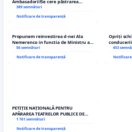
Ambasadorii!Se cere păstrarea
managerului general Mihai-Ciprian
389 semnături
ROGOJAN
Notificare de transparență
Propunem reinvestirea d-nei Ala
Opriți sc
Nemerenco in functia de Ministru al
conducerii
Sanatatii
56 semnături
453 semnă
Notificare de transparență
Notificar
PETIȚIE NAȚIONALĂ PENTRU
APĂRAREA TEATRELOR PUBLICE DE
REPERTORIU DIN ROMÂNIA
1 761 semnături
Notificare de transparență