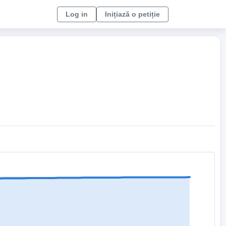
Log in
Inițiază o petiție