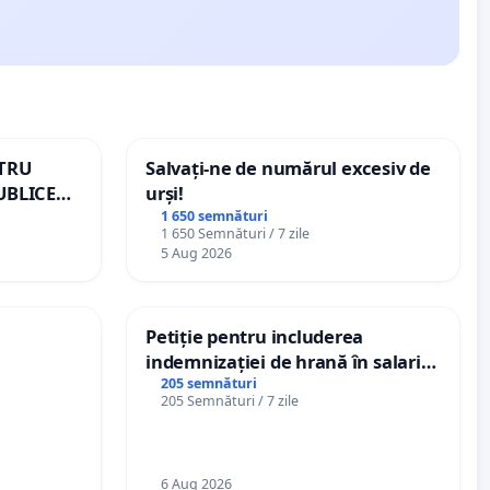
NTRU
Salvați-ne de numărul excesiv de
UBLICE
urși!
MÂNIA
1 650 semnături
1 650 Semnături / 7 zile
5 Aug 2026
Petiție pentru includerea
indemnizației de hrană în salariul
de bază și protejarea gradațiilor
205 semnături
205 Semnături / 7 zile
de vechime pentru asistenții
personali
6 Aug 2026