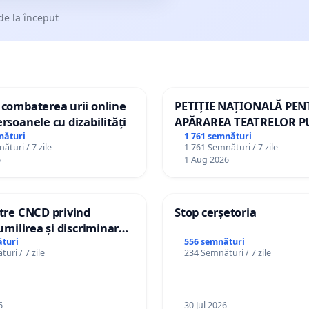
de la început
 combaterea urii online
PETIȚIE NAȚIONALĂ PE
ersoanele cu dizabilități
APĂRAREA TEATRELOR P
DE REPERTORIU DIN RO
nături
1 761 semnături
ături / 7 zile
1 761 Semnături / 7 zile
6
1 Aug 2026
ătre CNCD privind
Stop cerșetoria
 umilirea și discriminarea
or cu dizabilități de
turi
556 semnături
uri / 7 zile
234 Semnături / 7 zile
izatorul TikTok „Gorici”
6
30 Jul 2026