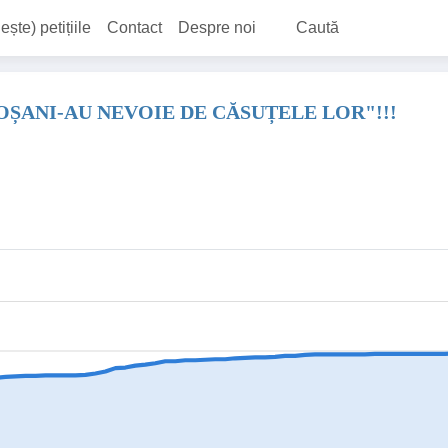
ește) petițiile
Contact
Despre noi
Caută
OȘANI-AU NEVOIE DE CĂSUȚELE LOR"!!!