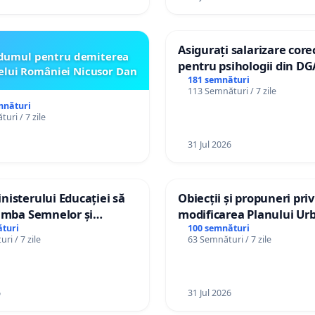
Asigurați salarizare core
dumul pentru demiterea
pentru psihologii din DG
elui României Nicusor Dan
spitale
181 semnături
113 Semnături / 7 zile
mnături
uri / 7 zile
31 Jul 2026
isterului Educației să
Obiecții și propuneri pri
imba Semnelor și
modificarea Planului Urb
Braille în școlile din
General al orașului Ialo
turi
100 semnături
ri / 7 zile
63 Semnături / 7 zile
a Moldova!
6
31 Jul 2026