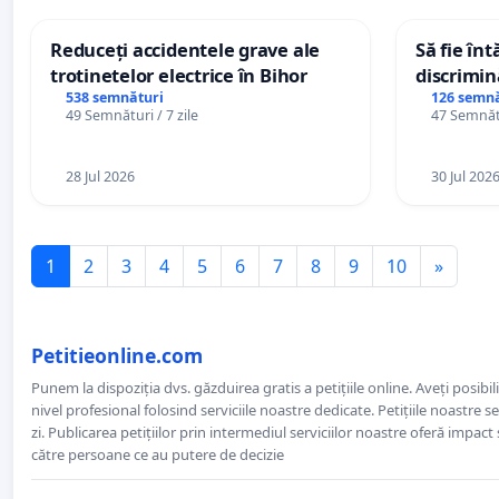
Reduceți accidentele grave ale
Să fie în
trotinetelor electrice în Bihor
discrimin
538 semnături
126 semnă
49 Semnături / 7 zile
47 Semnătu
28 Jul 2026
30 Jul 202
1
2
3
4
5
6
7
8
9
10
»
Petitieonline.com
Punem la dispoziția dvs. găzduirea gratis a petițiile online. Aveți posibili
nivel profesional folosind serviciile noastre dedicate. Petițiile noastre 
zi. Publicarea petițiilor prin intermediul serviciilor noastre oferă impact și
către persoane ce au putere de decizie