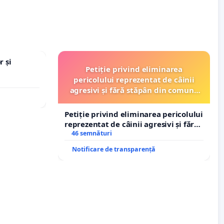
r și
Petiție privind eliminarea
pericolului reprezentat de câinii
agresivi și fără stăpân din comuna
Tunari
Petiție privind eliminarea pericolului
reprezentat de câinii agresivi și fără
stăpân din comuna Tunari
46 semnături
Notificare de transparență