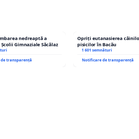
himbarea nedreaptă a
Opriți eutanasierea câinilo
 Școlii Gimnaziale Săcălaz
pisicilor în Bacău
turi
1 601 semnături
e de transparență
Notificare de transparență