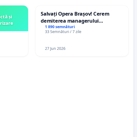
Salvați Opera Brașov! Cerem
ctă și
demiterea managerului
rizare
interimar, Petrean Lucian-Marius!
1 890 semnături
33 Semnături / 7 zile
27 Jun 2026