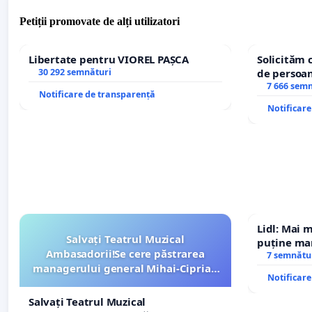
Petiții promovate de alți utilizatori
Libertate pentru VIOREL PAȘCA
Solicităm 
30 292 semnături
de persoan
7 666 sem
Notificare de transparență
Notificar
Lidl: Mai 
Salvați Teatrul Muzical
puține mar
Ambasadorii!Se cere păstrarea
7 semnătu
managerului general Mihai-Ciprian
Notificar
ROGOJAN
Salvați Teatrul Muzical