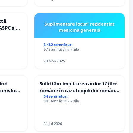
ctă
Suplimentare locuri rezidențiat
ASPC și
medicină generală
3 482 semnături
97 Semnături / 7 zile
20 Nov 2025
vind
Solicităm implicarea autorităților
anistic
române în cazul copilului român
veni
Wiliam Kristian Gheorghe, aflat în
54 semnături
54 Semnături / 7 zile
plasament în Danemarca de 12
ani
31 Jul 2026