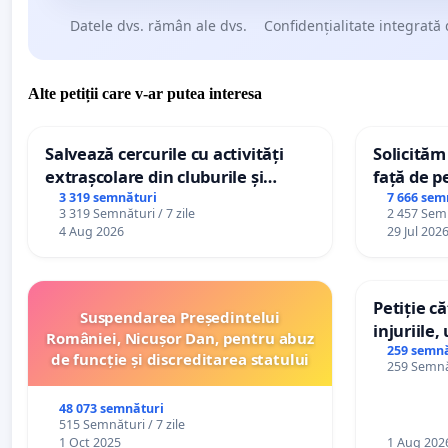
Datele dvs. rămân ale dvs.
Confidențialitate integrată 
Alte petiții care v-ar putea interesa
Salvează cercurile cu activități
Solicităm
extrașcolare din cluburile și
față de p
palatele copiilor
3 319 semnături
7 666 sem
3 319 Semnături / 7 zile
2 457 Semn
4 Aug 2026
29 Jul 202
Petiție c
Suspendarea Președintelui
injuriile,
României, Nicușor Dan, pentru abuz
persoanel
259 semnă
de funcție și discreditarea statului
259 Semnăt
către util
48 073 semnături
515 Semnături / 7 zile
1 Oct 2025
1 Aug 202