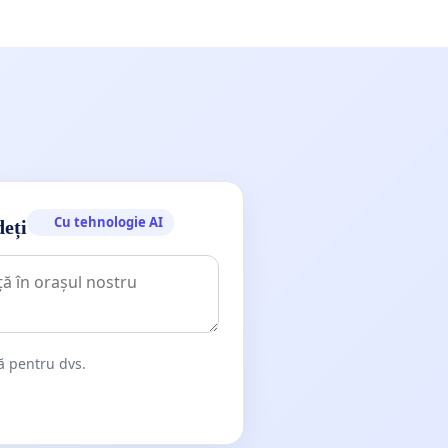
Cu tehnologie AI
deți
dă pentru dvs.