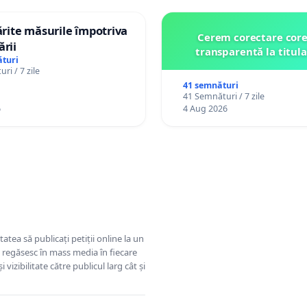
tărite măsurile împotriva
Cerem corectare core
ării
transparentă la titula
turi
ri / 7 zile
41 semnături
41 Semnături / 7 zile
6
4 Aug 2026
tatea să publicați petiții online la un
se regăsesc în mass media în fiecare
 vizibilitate către publicul larg cât și