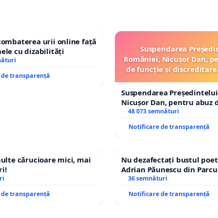
combaterea urii online față
Suspendarea Președi
ele cu dizabilități
României, Nicușor Dan, p
nături
de funcție și discreditare
e de transparență
Suspendarea Președintelui
Nicușor Dan, pentru abuz d
și discreditarea statului
48 073 semnături
Notificare de transparență
multe cărucioare mici, mai
Nu dezafectați bustul poet
i!
Adrian Păunescu din Parcu
ri
Icoanei! Stop cenzurii cultu
36 semnături
e de transparență
Notificare de transparență