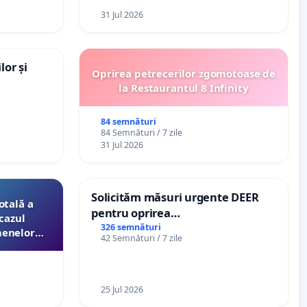
31 Jul 2026
lor și
Oprirea petrecerilor zgomotoase de
la Restaurantul 8 Infinity
84 semnături
84 Semnături / 7 zile
31 Jul 2026
Solicităm măsuri urgente DEER
otală a
pentru oprirea
cazul
microîntreruperilor bruște și
326 semnături
menelor
42 Semnături / 7 zile
zilnice de curent în Sâncraiu de
esori de
Mureș și Nazna
aţiei
25 Jul 2026