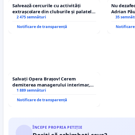
Salvează cercurile cu activități
Nu dezafec
extrașcolare din cluburile și palatele
Adrian Pău
copiilor
2 475 semnături
Icoanei! St
35 semnăt
Notificare de transparență
Notificar
Salvați Opera Brașov! Cerem
demiterea managerului interimar,
Petrean Lucian-Marius!
1 889 semnături
Notificare de transparență
ÎNCEPE PROPRIA PETIȚIE