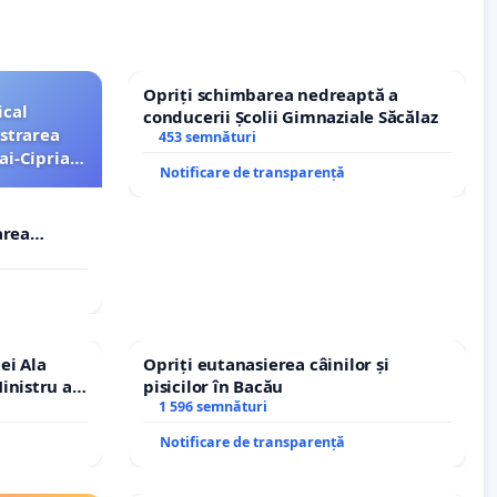
Opriți schimbarea nedreaptă a
ical
conducerii Școlii Gimnaziale Săcălaz
strarea
453 semnături
ai-Ciprian
Notificare de transparență
area
i-Ciprian
ei Ala
Opriți eutanasierea câinilor și
inistru al
pisicilor în Bacău
1 596 semnături
Notificare de transparență