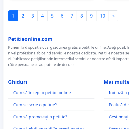
1
2
3
4
5
6
7
8
9
10
»
Petitieonline.com
Punem la dispoziția dvs. găzduirea gratis a petițiile online. Aveți posibili
nivel profesional folosind serviciile noastre dedicate. Petițiile noastre 
zi. Publicarea petițiilor prin intermediul serviciilor noastre oferă impact și
către persoane ce au putere de decizie
Ghiduri
Mai mult
Cum să începi o petiție online
Inițiază o 
Cum se scrie o petiție?
Politică de
Cum să promovați o petiție?
Gestionați
Cum să obții apariții în presă pentru
Despre no