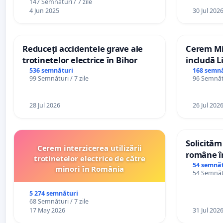
147 Semnături / 7 zile
4 Jun 2025
30 Jul 202
Reduceți accidentele grave ale
Cerem Min
trotinetelor electrice în Bihor
includă L
alfabetul 
536 semnături
168 semnă
99 Semnături / 7 zile
96 Semnătu
Republic
28 Jul 2026
26 Jul 202
Solicităm
Cerem interzicerea utilizării
române în
trotinetelor electrice de către
Wiliam Kr
54 semnăt
minori în România
54 Semnătu
plasamen
ani
5 274 semnături
68 Semnături / 7 zile
17 May 2026
31 Jul 202