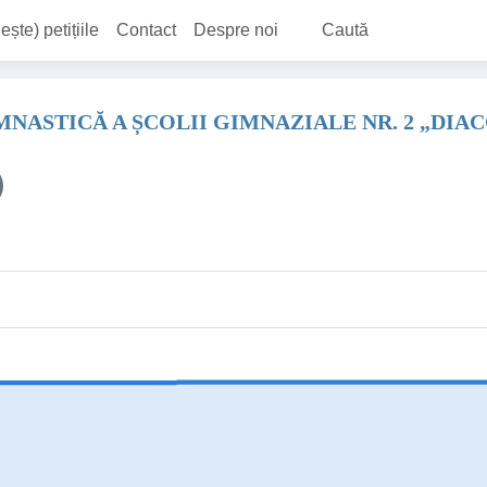
ește) petițiile
Contact
Despre noi
Caută
IMNASTICĂ A ȘCOLII GIMNAZIALE NR. 2 „DIA