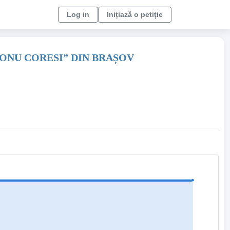
Log in
Inițiază o petiție
CONU CORESI” DIN BRAȘOV