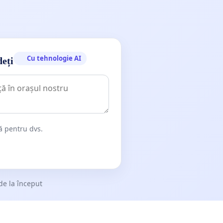
Cu tehnologie AI
deți
dă pentru dvs.
de la început