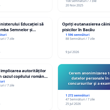
108 Semnături / 7 zile
6
20 Nov 2025
isterului Educației să
Opriți eutanasierea câini
imba Semnelor și
pisicilor în Bacău
Braille în școlile din
turi
1 596 semnături
ri / 7 zile
88 Semnături / 7 zile
a Moldova!
6
9 Jul 2026
 implicarea autorităților
Cerem anonimizarea t
 cazul copilului român
datelor personale în 
istian Gheorghe, aflat în
uri
concursurilor şi a exa
ri / 7 zile
t în Danemarca de 12
organizate pentru prof
către Ministerul Educ
1 272 semnături
47 Semnături / 7 zile
6
25 Jul 2026