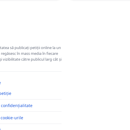
tatea să publicați petiții online la un
se regăsesc în mass media în fiecare
 vizibilitate către publicul larg cât și
e
petiție
 confidențialitate
 cookie-urile
i