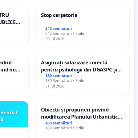
NTRU
Stop cerșetoria
UBLICE
MÂNIA
542 semnături
542 Semnături / 7 zile
30 Jul 2026
cadrul
Asigurați salarizare corectă
vind noul
pentru psihologii din DGASPC și
(PUG)
spitale
180 semnături
180 Semnături / 7 zile
31 Jul 2026
Obiecții și propuneri privind
idențiat
modificarea Planului Urbanistic
lă
General al orașului Ialoveni
100 semnături
100 Semnături / 7 zile