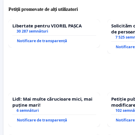
Petiții promovate de alți utilizatori
Libertate pentru VIOREL PAȘCA
Solicităm 
30 287 semnături
de persoan
7 525 sem
Notificare de transparență
Notificar
Lidl: Mai multe cărucioare mici, mai
Petiție pub
puține mari!
modificare
6 semnături
– Hanu Con
102 semnă
traseului î
Notificare de transparență
Notificar