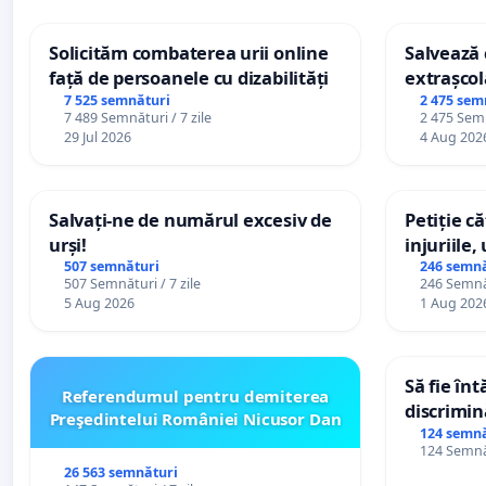
Solicităm combaterea urii online
Salvează c
față de persoanele cu dizabilități
extrașcol
palatele c
7 525 semnături
2 475 sem
7 489 Semnături / 7 zile
2 475 Semn
29 Jul 2026
4 Aug 202
Salvați-ne de numărul excesiv de
Petiție c
urși!
injuriile,
persoanel
507 semnături
246 semnă
507 Semnături / 7 zile
246 Semnăt
către util
5 Aug 2026
1 Aug 202
Să fie în
Referendumul pentru demiterea
discrimin
Preşedintelui României Nicusor Dan
124 semnă
124 Semnăt
26 563 semnături