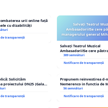
combaterea urii online față
Salvați Teatrul Muz
ele cu dizabilități
Ambasadorii!Se cere pă
nături
managerului general Mih
e de transparență
ROGOJAN
Salvați Teatrul Muzical
Ambasadorii!Se cere păstr
managerului general Miha
389 semnături
ROGOJAN
Notificare de transparență
lică: Solicităm
Propunem reinvestirea d-n
a proiectului DN25 (Galați
Nemerenco in functia de M
achi) prin devierea
turi
Sanatatii
56 semnături
n afara localităților!
e de transparență
Notificare de transparență