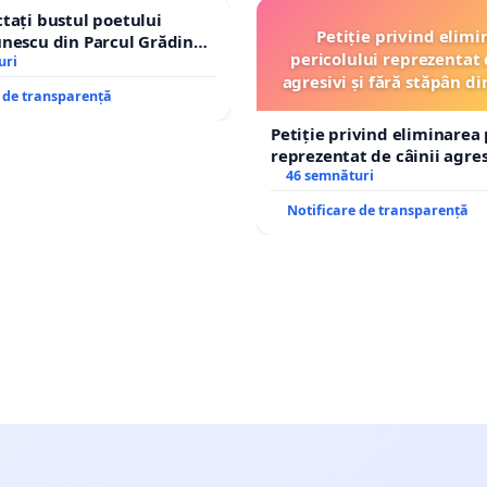
tați bustul poetului
Petiție privind elimi
nescu din Parcul Grădina
pericolului reprezentat 
op cenzurii culturale!
uri
agresivi și fără stăpân 
e de transparență
Tunari
Petiție privind eliminarea 
reprezentat de câinii agresi
stăpân din comuna Tunari
46 semnături
Notificare de transparență