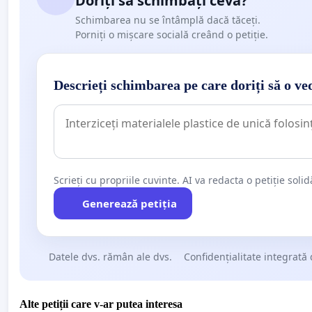
Doriți să schimbați ceva?
Schimbarea nu se întâmplă dacă tăceți.
Porniți o mișcare socială creând o petiție.
Descrieți schimbarea pe care doriți să o ve
Scrieți cu propriile cuvinte. AI va redacta o petiție soli
Generează petiția
Datele dvs. rămân ale dvs.
Confidențialitate integrată 
Alte petiții care v-ar putea interesa