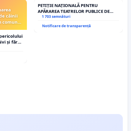
PETIȚIE NAȚIONALĂ PENTRU
narea
APĂRAREA TEATRELOR PUBLICE DE
de câinii
REPERTORIU DIN ROMÂNIA
1 703 semnături
din comuna
Notificare de transparență
pericolului
vi și fără