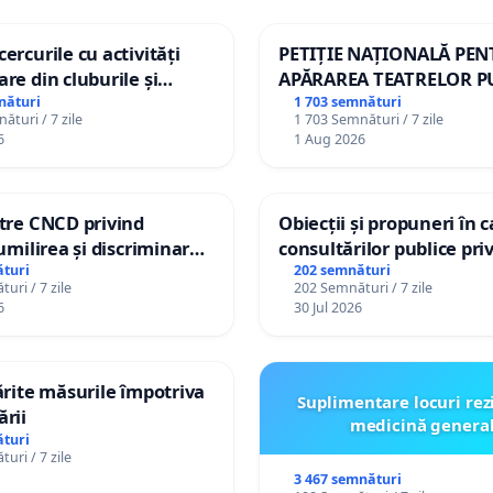
ercurile cu activități
PETIȚIE NAȚIONALĂ PE
are din cluburile și
APĂRAREA TEATRELOR P
opiilor
DE REPERTORIU DIN RO
nături
1 703 semnături
ături / 7 zile
1 703 Semnături / 7 zile
6
1 Aug 2026
ătre CNCD privind
Obiecții și propuneri în 
 umilirea și discriminarea
consultărilor publice pri
or cu dizabilități de
Plan Urbanistic General 
turi
202 semnături
uri / 7 zile
202 Semnături / 7 zile
izatorul TikTok „Gorici”
Ialoveni
6
30 Jul 2026
tărite măsurile împotriva
Suplimentare locuri rez
ării
medicină genera
turi
uri / 7 zile
3 467 semnături