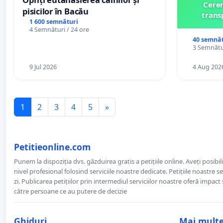
Cerem
pisicilor în Bacău
trans
1 600 semnături
4 Semnături / 24 ore
40 semnăt
3 Semnătur
9 Jul 2026
4 Aug 202
1
2
3
4
5
»
Petitieonline.com
Punem la dispoziția dvs. găzduirea gratis a petițiile online. Aveți posibili
nivel profesional folosind serviciile noastre dedicate. Petițiile noastre 
zi. Publicarea petițiilor prin intermediul serviciilor noastre oferă impact și
către persoane ce au putere de decizie
Ghiduri
Mai mult