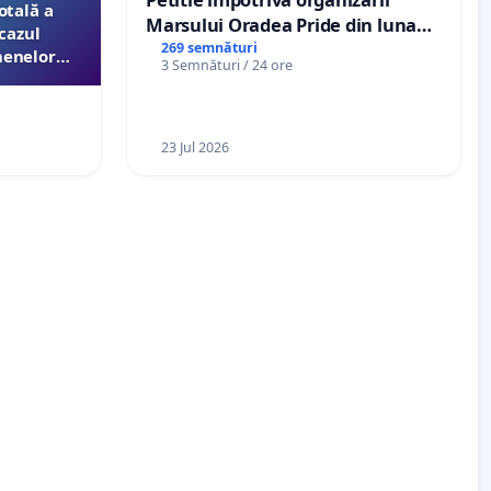
otală a
Marsului Oradea Pride din luna
cazul
Iulie 2026
269 semnături
menelor
3 Semnături / 24 ore
esori de
aţiei
23 Jul 2026