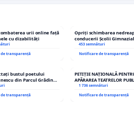
combaterea urii online față
Opriți schimbarea nedreap
ele cu dizabilități
conducerii Școlii Gimnazia
nături
453 semnături
e de transparență
Notificare de transparență
tați bustul poetului
PETIȚIE NAȚIONALĂ PENTR
nescu din Parcul Grădina
APĂRAREA TEATRELOR PUBL
op cenzurii culturale!
uri
REPERTORIU DIN ROMÂNI
1 736 semnături
e de transparență
Notificare de transparență