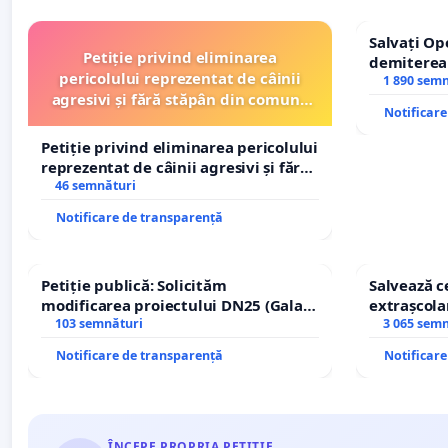
Salvați Op
Petiție privind eliminarea
demiterea
pericolului reprezentat de câinii
Petrean Lu
1 890 sem
agresivi și fără stăpân din comuna
Notificar
Tunari
Petiție privind eliminarea pericolului
reprezentat de câinii agresivi și fără
stăpân din comuna Tunari
46 semnături
Notificare de transparență
Petiție publică: Solicităm
Salvează ce
modificarea proiectului DN25 (Galați
extrașcolar
– Hanu Conachi) prin devierea
103 semnături
copiilor
3 065 sem
traseului în afara localităților!
Notificare de transparență
Notificar
ÎNCEPE PROPRIA PETIȚIE