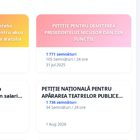
ntelui
PETIȚIE PENTRU DEMITEREA
entru abuz
PREȘEDINTELUI NICUȘOR DAN DIN
a statului
FUNCȚIE
1 771 semnături
105 Semnături / 24 ore
31 Jul 2025
a
PETIȚIE NAȚIONALĂ PENTRU
n salariul
APĂRAREA TEATRELOR PUBLICE
dațiilor
DE REPERTORIU DIN ROMÂNIA
1 736 semnături
34 Semnături / 24 ore
nții
1 Aug 2026