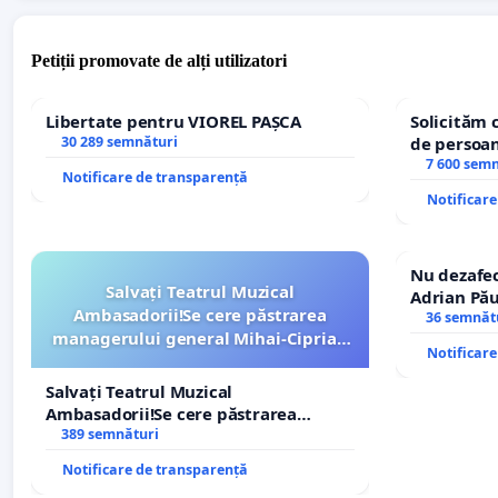
Petiții promovate de alți utilizatori
Libertate pentru VIOREL PAȘCA
Solicităm 
30 289 semnături
de persoan
7 600 sem
Notificare de transparență
Notificar
Nu dezafec
Salvați Teatrul Muzical
Adrian Pău
Ambasadorii!Se cere păstrarea
Icoanei! St
36 semnăt
managerului general Mihai-Ciprian
Notificar
ROGOJAN
Salvați Teatrul Muzical
Ambasadorii!Se cere păstrarea
managerului general Mihai-Ciprian
389 semnături
ROGOJAN
Notificare de transparență