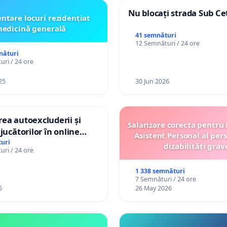
Nu blocați strada Sub Ce
ntare locuri rezidențiat
edicină generală
41 semnături
12 Semnături / 24 ore
nături
ri / 24 ore
25
30 Jun 2026
ea autoexcluderii și
Salarizare corecta pentru
jucătorilor în online
Asistent Personal al per
uri
dizabilități grav
ri / 24 ore
1 338 semnături
7 Semnături / 24 ore
6
26 May 2026