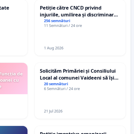
tate
Petiție către CNCD privind
injuriile, umilirea și discriminarea
persoanelor cu dizabilități de
256 semnături
11 Semnături / 24 ore
către utilizatorul TikTok „Gorici”
1 Aug 2026
Solicităm Primăriei și Consiliului
 Funcția de
Local al comunei Vaideeni să își
soanei cu
exercite efectiv atribuțiile legale
20 semnături
e
6 Semnături / 24 ore
și să reprezinte interesele
cetățenilor în raport cu APAVIL
S.A, operatorul serviciului de apă!
21 Jul 2026
Petitie impotriva organizarii