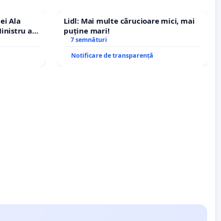
ei Ala
Lidl: Mai multe cărucioare mici, mai
inistru al
puține mari!
7 semnături
Notificare de transparență