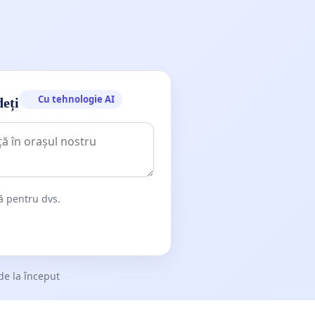
Cu tehnologie AI
deți
dă pentru dvs.
de la început