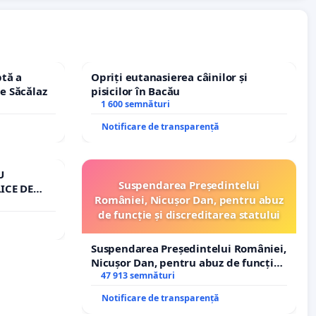
tă a
Opriți eutanasierea câinilor și
le Săcălaz
pisicilor în Bacău
1 600 semnături
Notificare de transparență
U
Suspendarea Președintelui
ICE DE
României, Nicușor Dan, pentru abuz
A
de funcție și discreditarea statului
Suspendarea Președintelui României,
Nicușor Dan, pentru abuz de funcție
și discreditarea statului
47 913 semnături
Notificare de transparență