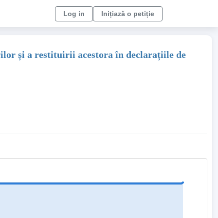
Log in
Inițiază o petiție
r și a restituirii acestora în declarațiile de