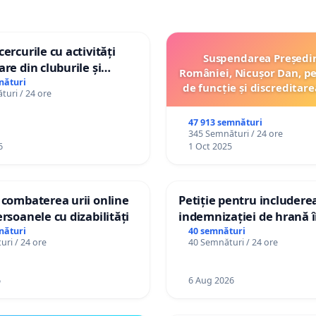
ercurile cu activități
Suspendarea Președi
are din cluburile și
României, Nicușor Dan, p
opiilor
nături
de funcție și discreditare
uri / 24 ore
47 913 semnături
345 Semnături / 24 ore
6
1 Oct 2025
 combaterea urii online
Petiție pentru includere
ersoanele cu dizabilități
indemnizației de hrană î
de bază și protejarea gra
nături
40 semnături
ri / 24 ore
40 Semnături / 24 ore
de vechime pentru asiste
personali
6
6 Aug 2026