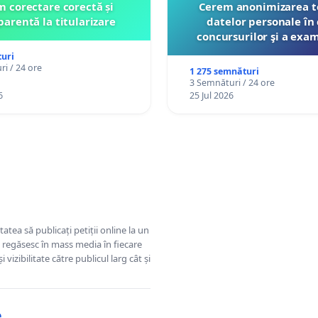
 corectare corectă și
Cerem anonimizarea t
parentă la titularizare
datelor personale în 
concursurilor şi a exa
organizate pentru prof
uri
către Ministerul Educ
i / 24 ore
1 275 semnături
3 Semnături / 24 ore
6
25 Jul 2026
tatea să publicați petiții online la un
se regăsesc în mass media în fiecare
 vizibilitate către publicul larg cât și
e