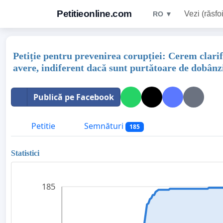
Petitieonline.com
Vezi (răsfoi
RO ▼
Petiție pentru prevenirea corupției: Cerem clarifi
avere, indiferent dacă sunt purtătoare de dobânz
Publică pe Facebook
Petitie
Semnături
185
Statistici
185