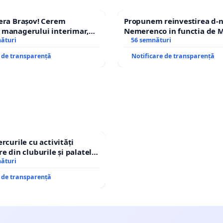
era Brașov! Cerem
Propunem reinvestirea d-n
 managerului interimar,
Nemerenco in functia de M
cian-Marius!
nături
Sanatatii
56 semnături
e de transparență
Notificare de transparență
rcurile cu activități
e din cluburile și palatele
nături
e de transparență