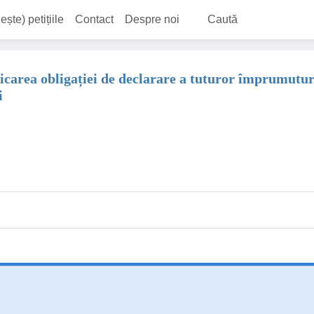
ește) petițiile
Contact
Despre noi
Caută
carea obligației de declarare a tuturor împrumuturilo
i