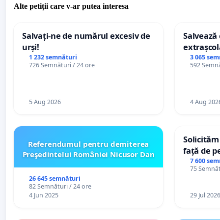
Alte petiții care v-ar putea interesa
Salvați-ne de numărul excesiv de
Salvează c
urși!
extrașcol
palatele c
1 232 semnături
3 065 sem
726 Semnături / 24 ore
592 Semnăt
5 Aug 2026
4 Aug 202
Solicităm
Referendumul pentru demiterea
față de p
Preşedintelui României Nicusor Dan
7 600 sem
75 Semnătu
26 645 semnături
82 Semnături / 24 ore
4 Jun 2025
29 Jul 202