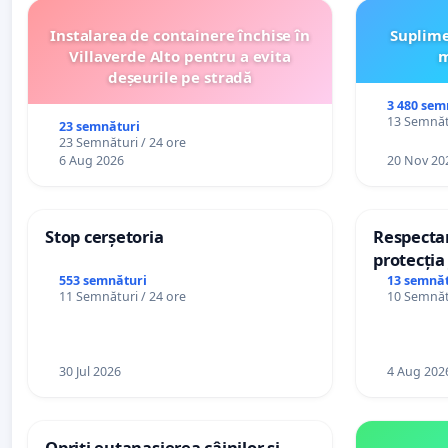
Instalarea de containere închise în
Suplime
Villaverde Alto pentru a evita
m
deșeurile pe stradă
3 480 sem
13 Semnătu
23 semnături
23 Semnături / 24 ore
6 Aug 2026
20 Nov 20
Stop cerșetoria
Respectar
protecția 
casino
553 semnături
13 semnăt
11 Semnături / 24 ore
10 Semnătu
30 Jul 2026
4 Aug 202
Opriți eutanasierea câinilor și